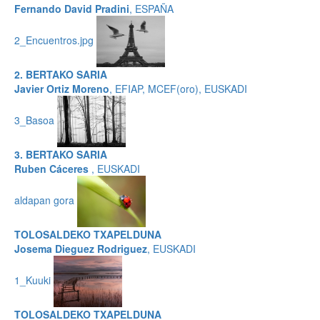
Fernando David Pradini
, ESPAÑA
2_Encuentros.jpg
2. BERTAKO SARIA
Javier Ortiz Moreno
, EFIAP, MCEF(oro), EUSKADI
3_Basoa
3. BERTAKO SARIA
Ruben Cáceres
, EUSKADI
aldapan gora
TOLOSALDEKO TXAPELDUNA
Josema Dieguez Rodriguez
, EUSKADI
1_Kuuki
TOLOSALDEKO TXAPELDUNA