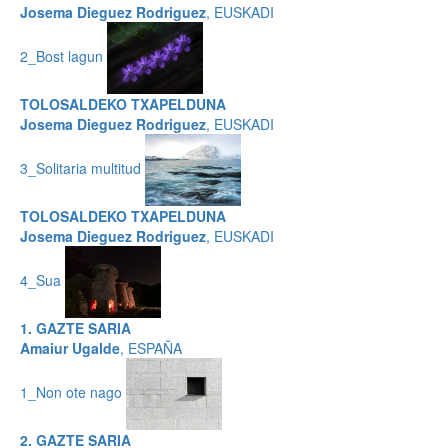
Josema Dieguez Rodriguez
, EUSKADI
2_Bost lagun
TOLOSALDEKO TXAPELDUNA
Josema Dieguez Rodriguez
, EUSKADI
3_Solitaria multitud
TOLOSALDEKO TXAPELDUNA
Josema Dieguez Rodriguez
, EUSKADI
4_Sua
1. GAZTE SARIA
Amaiur Ugalde
, ESPAÑA
1_Non ote nago
2. GAZTE SARIA