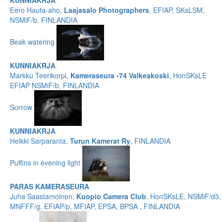
KUNNIAKRJA
Eero Hauta-aho,
Laajasalo Photographers
, EFIAP, SKsLSM,
NSMiF/b, FINLANDIA
Beak watering
KUNNIAKRJA
Markku Teerikorpi,
Kameraseura -74 Valkeakoski
, HonSKsLE
EFIAP NSMiF/b, FINLANDIA
Sorrow
KUNNIAKRJA
Heikki Sarparanta,
Turun Kamerat Ry
, FINLANDIA
Puffins in evening light
PARAS KAMERASEURA
Juha Saastamoinen,
Kuopio Camera Club
, HonSKsLE, NSMiF/d3,
MNFFF/g, EFIAP/p, MFIAP, EPSA, BPSA , FINLANDIA