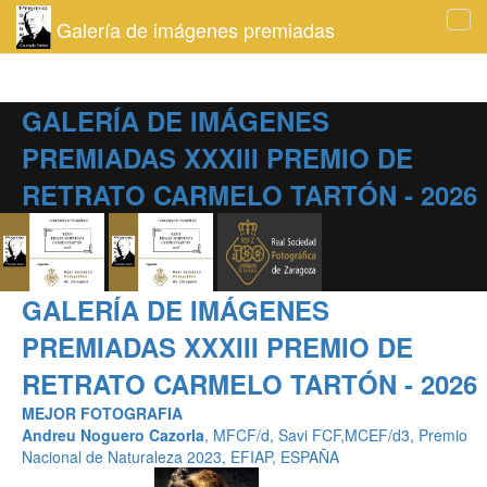
Galería de imágenes premiadas
Tog
navi
GALERÍA DE IMÁGENES
PREMIADAS XXXIII PREMIO DE
RETRATO CARMELO TARTÓN - 2026
GALERÍA DE IMÁGENES
PREMIADAS XXXIII PREMIO DE
RETRATO CARMELO TARTÓN - 2026
MEJOR FOTOGRAFIA
Andreu Noguero Cazorla
, MFCF/d, Savi FCF,MCEF/d3, Premio
Nacional de Naturaleza 2023, EFIAP, ESPAÑA