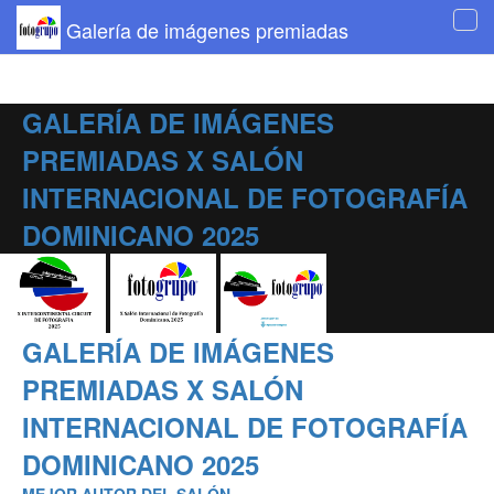
Galería de imágenes premiadas
Tog
navi
GALERÍA DE IMÁGENES
PREMIADAS X SALÓN
INTERNACIONAL DE FOTOGRAFÍA
DOMINICANO 2025
GALERÍA DE IMÁGENES
PREMIADAS X SALÓN
INTERNACIONAL DE FOTOGRAFÍA
DOMINICANO 2025