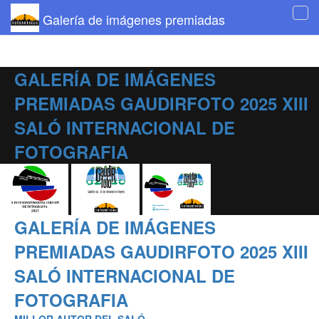
Galería de imágenes premiadas
Tog
navi
GALERÍA DE IMÁGENES
PREMIADAS GAUDIRFOTO 2025 XIII
SALÓ INTERNACIONAL DE
FOTOGRAFIA
GALERÍA DE IMÁGENES
PREMIADAS GAUDIRFOTO 2025 XIII
SALÓ INTERNACIONAL DE
FOTOGRAFIA