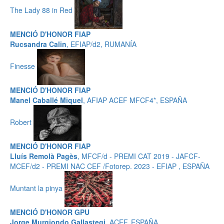
The Lady 88 in Red
MENCIÓ D'HONOR FIAP
Rucsandra Calin
, EFIAP/d2, RUMANÍA
Finesse
MENCIÓ D'HONOR FIAP
Manel Caballé Miquel
, AFIAP ACEF MFCF4*, ESPAÑA
Robert
MENCIÓ D'HONOR FIAP
Lluís Remolà Pagès
, MFCF/d - PREMI CAT 2019 - JAFCF-
MCEF/d2 - PREMI NAC CEF /Fotorep. 2023 - EFIAP , ESPAÑA
Muntant la pinya
MENCIÓ D'HONOR GPU
Jorge Murgiondo Gallastegi
, ACEF, ESPAÑA