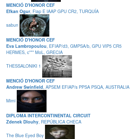
MENCIÓ D'HONOR CEF
Efkan Ogur
, Fiap E IAAP GPU CR2, TURQUÍA
sabun
MENCIÓ D'HONOR CEF
Eva Lambropoulou
, EFIAP/d3, GMPSA/b, GPU VIP5 CR5
HERMES, c*** MoL, GRECIA
THESSALONIKI 1
MENCIÓ D'HONOR CEF
Andrew Swinfield
, APSEM EFIAP/s PPSA PSQA, AUSTRALIA
Mimi
DIPLOMA INTERCONTINENTAL CIRCUIT
Zdenek Dlouhy
, REPÚBLICA CHECA
The Blue Eyed Boy