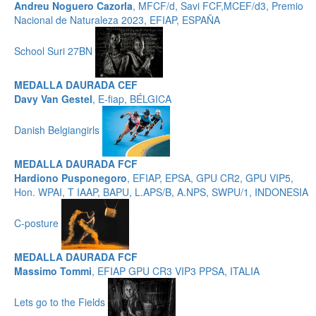
Andreu Noguero Cazorla
, MFCF/d, Savi FCF,MCEF/d3, Premio
Nacional de Naturaleza 2023, EFIAP, ESPAÑA
School Suri 27BN
MEDALLA DAURADA CEF
Davy Van Gestel
, E-fiap, BÉLGICA
Danish Belgiangirls
MEDALLA DAURADA FCF
Hardiono Pusponegoro
, EFIAP, EPSA, GPU CR2, GPU VIP5,
Hon. WPAI, T IAAP, BAPU, L.APS/B, A.NPS, SWPU/1, INDONESIA
C-posture
MEDALLA DAURADA FCF
Massimo Tommi
, EFIAP GPU CR3 VIP3 PPSA, ITALIA
Lets go to the Fields