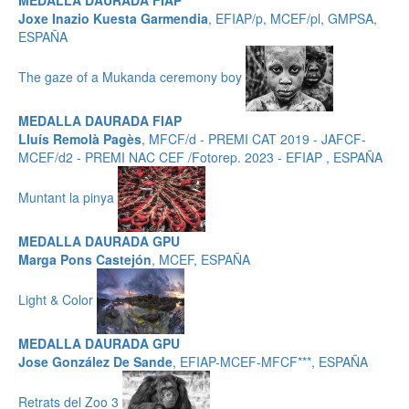
MEDALLA DAURADA FIAP
Joxe Inazio Kuesta Garmendia
, EFIAP/p, MCEF/pl, GMPSA,
ESPAÑA
The gaze of a Mukanda ceremony boy
MEDALLA DAURADA FIAP
Lluís Remolà Pagès
, MFCF/d - PREMI CAT 2019 - JAFCF-
MCEF/d2 - PREMI NAC CEF /Fotorep. 2023 - EFIAP , ESPAÑA
Muntant la pinya
MEDALLA DAURADA GPU
Marga Pons Castejón
, MCEF, ESPAÑA
Light & Color
MEDALLA DAURADA GPU
Jose González De Sande
, EFIAP-MCEF-MFCF***, ESPAÑA
Retrats del Zoo 3