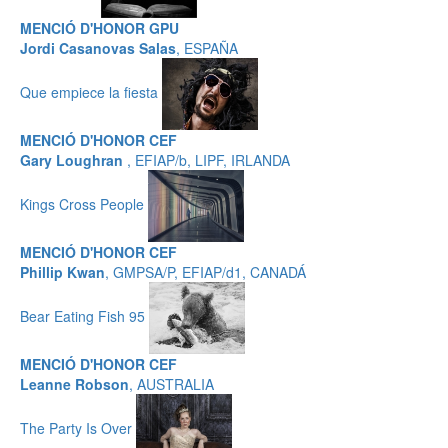
MENCIÓ D'HONOR GPU
Jordi Casanovas Salas
, ESPAÑA
Que empiece la fiesta
MENCIÓ D'HONOR CEF
Gary Loughran
, EFIAP/b, LIPF, IRLANDA
Kings Cross People
MENCIÓ D'HONOR CEF
Phillip Kwan
, GMPSA/P, EFIAP/d1, CANADÁ
Bear Eating Fish 95
MENCIÓ D'HONOR CEF
Leanne Robson
, AUSTRALIA
The Party Is Over