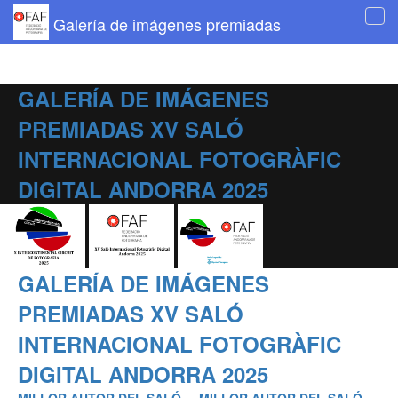
Galería de imágenes premiadas
Tog
navi
GALERÍA DE IMÁGENES
PREMIADAS XV SALÓ
INTERNACIONAL FOTOGRÀFIC
DIGITAL ANDORRA 2025
GALERÍA DE IMÁGENES
PREMIADAS XV SALÓ
INTERNACIONAL FOTOGRÀFIC
DIGITAL ANDORRA 2025