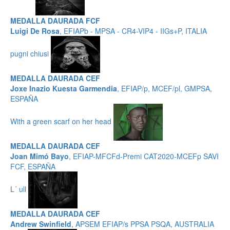
MEDALLA DAURADA FCF
Luigi De Rosa
, EFIAPb - MPSA - CR4-VIP4 - IIGs+P, ITALIA
pugni chiusi
MEDALLA DAURADA CEF
Joxe Inazio Kuesta Garmendia
, EFIAP/p, MCEF/pl, GMPSA,
ESPAÑA
With a green scarf on her head
MEDALLA DAURADA CEF
Joan Mimó Bayo
, EFIAP-MFCFd-Premi CAT2020-MCEFp SAVI
FCF, ESPAÑA
L´ ull
MEDALLA DAURADA CEF
Andrew Swinfield
, APSEM EFIAP/s PPSA PSQA, AUSTRALIA