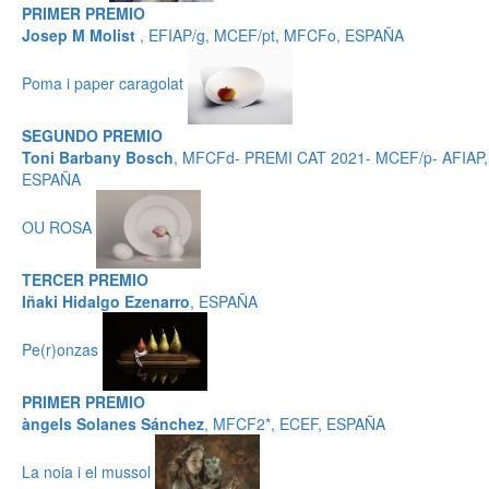
PRIMER PREMIO
Josep M Molist
, EFIAP/g, MCEF/pt, MFCFo, ESPAÑA
Poma i paper caragolat
SEGUNDO PREMIO
Toni Barbany Bosch
, MFCFd- PREMI CAT 2021- MCEF/p- AFIAP,
ESPAÑA
OU ROSA
TERCER PREMIO
Iñaki Hidalgo Ezenarro
, ESPAÑA
Pe(r)onzas
PRIMER PREMIO
àngels Solanes Sánchez
, MFCF2*, ECEF, ESPAÑA
La noia i el mussol