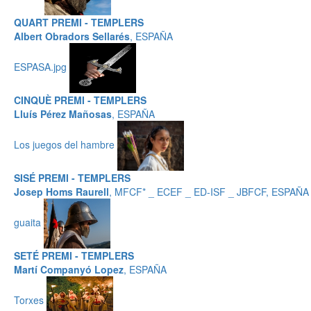
QUART PREMI - TEMPLERS
Albert Obradors Sellarés
, ESPAÑA
ESPASA.jpg
CINQUÈ PREMI - TEMPLERS
Lluís Pérez Mañosas
, ESPAÑA
Los juegos del hambre
SISÉ PREMI - TEMPLERS
Josep Homs Raurell
, MFCF* _ ECEF _ ED-ISF _ JBFCF, ESPAÑA
guaita
SETÉ PREMI - TEMPLERS
Martí Companyó Lopez
, ESPAÑA
Torxes