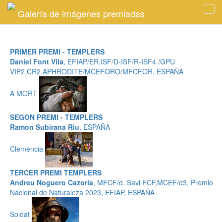
Galería de imágenes premiadas
Tog
navi
PRIMER PREMI - TEMPLERS
Daniel Font Vila
, EFIAP/ER.ISF/D-ISF/R-ISF4 /GPU
VIP2,CR2,APHRODITE/MCEFORO/MFCFOR, ESPAÑA
A MORT
SEGON PREMI - TEMPLERS
Ramon Subirana Riu
, ESPAÑA
Clemencia
TERCER PREMI TEMPLERS
Andreu Noguero Cazorla
, MFCF/d, Savi FCF,MCEF/d3, Premio
Nacional de Naturaleza 2023, EFIAP, ESPAÑA
Soldat