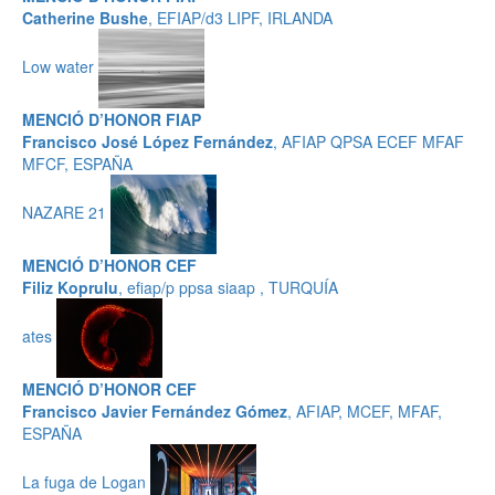
Catherine Bushe
, EFIAP/d3 LIPF, IRLANDA
Low water
MENCIÓ D’HONOR FIAP
Francisco José López Fernández
, AFIAP QPSA ECEF MFAF
MFCF, ESPAÑA
NAZARE 21
MENCIÓ D’HONOR CEF
Filiz Koprulu
, efiap/p ppsa siaap , TURQUÍA
ates
MENCIÓ D’HONOR CEF
Francisco Javier Fernández Gómez
, AFIAP, MCEF, MFAF,
ESPAÑA
La fuga de Logan