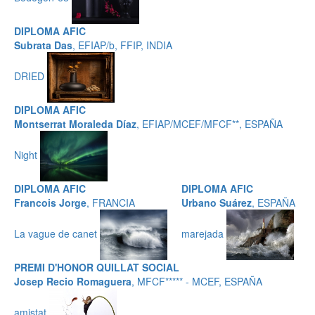
DIPLOMA AFIC
Subrata Das
, EFIAP/b, FFIP, INDIA
DRIED
DIPLOMA AFIC
Montserrat Moraleda Díaz
, EFIAP/MCEF/MFCF**, ESPAÑA
Night
DIPLOMA AFIC
DIPLOMA AFIC
Francois Jorge
, FRANCIA
Urbano Suárez
, ESPAÑA
La vague de canet
marejada
PREMI D'HONOR QUILLAT SOCIAL
Josep Recio Romaguera
, MFCF***** - MCEF, ESPAÑA
amistat