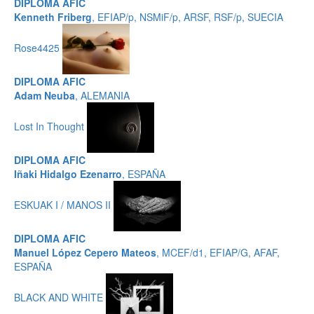
DIPLOMA AFIC
Kenneth Friberg
, EFIAP/p, NSMiF/p, ARSF, RSF/p, SUECIA
Rose4425
DIPLOMA AFIC
Adam Neuba
, ALEMANIA
Lost In Thought
DIPLOMA AFIC
Iñaki Hidalgo Ezenarro
, ESPAÑA
ESKUAK I / MANOS II
DIPLOMA AFIC
Manuel López Cepero Mateos
, MCEF/d1, EFIAP/G, AFAF,
ESPAÑA
BLACK AND WHITE