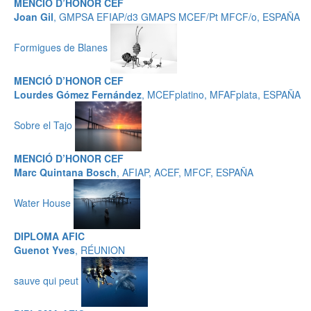
MENCIÓ D’HONOR CEF
Joan Gil
, GMPSA EFIAP/d3 GMAPS MCEF/Pt MFCF/o, ESPAÑA
Formigues de Blanes
MENCIÓ D’HONOR CEF
Lourdes Gómez Fernández
, MCEFplatino, MFAFplata, ESPAÑA
Sobre el Tajo
MENCIÓ D’HONOR CEF
Marc Quintana Bosch
, AFIAP, ACEF, MFCF, ESPAÑA
Water House
DIPLOMA AFIC
Guenot Yves
, RÉUNION
sauve qui peut