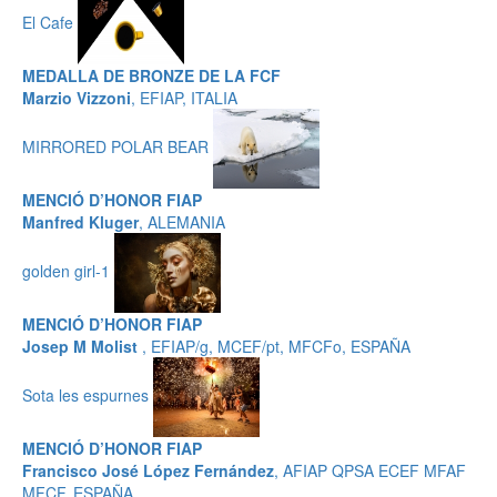
El Cafe
MEDALLA DE BRONZE DE LA FCF
Marzio Vizzoni
, EFIAP, ITALIA
MIRRORED POLAR BEAR
MENCIÓ D’HONOR FIAP
Manfred Kluger
, ALEMANIA
golden girl-1
MENCIÓ D’HONOR FIAP
Josep M Molist
, EFIAP/g, MCEF/pt, MFCFo, ESPAÑA
Sota les espurnes
MENCIÓ D’HONOR FIAP
Francisco José López Fernández
, AFIAP QPSA ECEF MFAF
MFCF, ESPAÑA