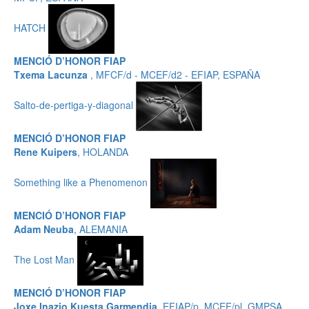
HATCH
MENCIÓ D’HONOR FIAP
Txema Lacunza
, MFCF/d - MCEF/d2 - EFIAP, ESPAÑA
Salto-de-pertiga-y-diagonal
MENCIÓ D’HONOR FIAP
Rene Kuipers
, HOLANDA
Something like a Phenomenon
MENCIÓ D’HONOR FIAP
Adam Neuba
, ALEMANIA
The Lost Man
MENCIÓ D’HONOR FIAP
Joxe Inazio Kuesta Garmendia
, EFIAP/p, MCEF/pl, GMPSA,