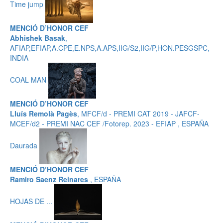
Time jump
MENCIÓ D’HONOR CEF
Abhishek Basak
,
AFIAP,EFIAP,A.CPE,E.NPS,A.APS,IIG/S2,IIG/P,HON.PESGSPC,
INDIA
COAL MAN
MENCIÓ D’HONOR CEF
Lluís Remolà Pagès
, MFCF/d - PREMI CAT 2019 - JAFCF-
MCEF/d2 - PREMI NAC CEF /Fotorep. 2023 - EFIAP , ESPAÑA
Daurada
MENCIÓ D’HONOR CEF
Ramiro Saenz Reinares
, ESPAÑA
HOJAS DE ...