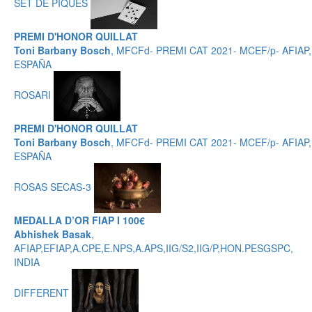
SET DE PIQUES
PREMI D'HONOR QUILLAT
Toni Barbany Bosch
, MFCFd- PREMI CAT 2021- MCEF/p- AFIAP,
ESPAÑA
ROSARI
PREMI D'HONOR QUILLAT
Toni Barbany Bosch
, MFCFd- PREMI CAT 2021- MCEF/p- AFIAP,
ESPAÑA
ROSAS SECAS-3
MEDALLA D’OR FIAP I 100€
Abhishek Basak
,
AFIAP,EFIAP,A.CPE,E.NPS,A.APS,IIG/S2,IIG/P,HON.PESGSPC,
INDIA
DIFFERENT