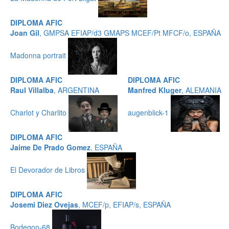
DIPLOMA AFIC
Joan Gil
, GMPSA EFIAP/d3 GMAPS MCEF/Pt MFCF/o, ESPAÑA
Madonna portrait
DIPLOMA AFIC
DIPLOMA AFIC
Raul Villalba
, ARGENTINA
Manfred Kluger
, ALEMANIA
Charlot y Charlito
augenblick-1
DIPLOMA AFIC
Jaime De Prado Gomez
, ESPAÑA
El Devorador de Libros
DIPLOMA AFIC
Josemi Diez Ovejas
, MCEF/p, EFIAP/s, ESPAÑA
Bodegon-68