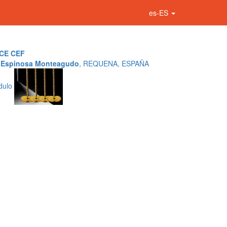
es-ES
CE CEF
 Espinosa Monteagudo
, REQUENA, ESPAÑA
dulo