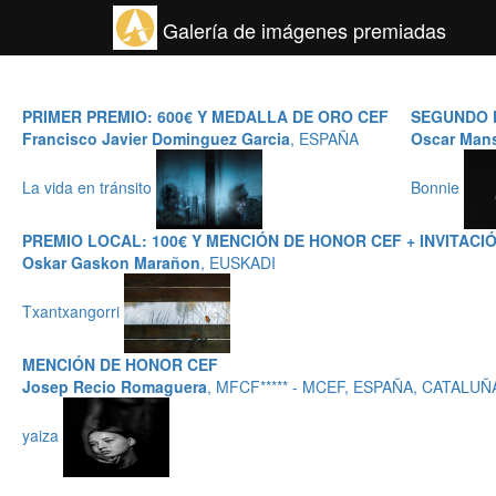
Galería de imágenes premiadas
PRIMER PREMIO: 600€ Y MEDALLA DE ORO CEF
SEGUNDO P
Francisco Javier Dominguez Garcia
, ESPAÑA
Oscar Man
La vida en tránsito
Bonnie
PREMIO LOCAL: 100€ Y MENCIÓN DE HONOR CEF + INVITACI
Oskar Gaskon Marañon
, EUSKADI
Txantxangorri
MENCIÓN DE HONOR CEF
Josep Recio Romaguera
, MFCF***** - MCEF, ESPAÑA, CATALUÑ
yaiza