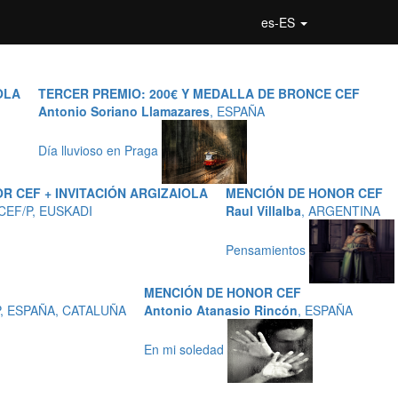
es-ES
OLA
TERCER PREMIO: 200€ Y MEDALLA DE BRONCE CEF
Antonio Soriano Llamazares
, ESPAÑA
Día lluvioso en Praga
R CEF + INVITACIÓN ARGIZAIOLA
MENCIÓN DE HONOR CEF
MCEF/P, EUSKADI
Raul Villalba
, ARGENTINA
Pensamientos
MENCIÓN DE HONOR CEF
P, ESPAÑA, CATALUÑA
Antonio Atanasio Rincón
, ESPAÑA
En mi soledad