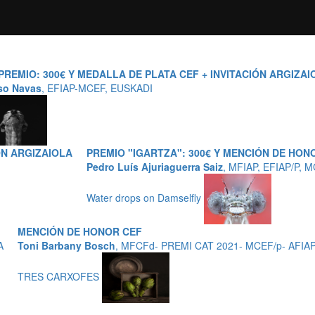
REMIO: 300€ Y MEDALLA DE PLATA CEF + INVITACIÓN ARGIZAI
so Navas
, EFIAP-MCEF, EUSKADI
ÓN ARGIZAIOLA
PREMIO "IGARTZA": 300€ Y MENCIÓN DE HONO
Pedro Luís Ajuriaguerra Saiz
, MFIAP, EFIAP/P, 
Water drops on Damselfly
MENCIÓN DE HONOR CEF
A
Toni Barbany Bosch
, MFCFd- PREMI CAT 2021- MCEF/p- AFIA
TRES CARXOFES