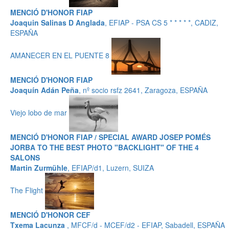
MENCIÓ D'HONOR FIAP
Joaquin Salinas D Anglada
, EFIAP - PSA CS 5 * * * * *, CADIZ,
ESPAÑA
AMANECER EN EL PUENTE 8
MENCIÓ D'HONOR FIAP
Joaquín Adán Peña
, nº socio rsfz 2641, Zaragoza, ESPAÑA
Viejo lobo de mar
MENCIÓ D'HONOR FIAP / SPECIAL AWARD JOSEP POMÉS
JORBA TO THE BEST PHOTO "BACKLIGHT" OF THE 4
SALONS
Martin Zurmühle
, EFIAP/d1, Luzern, SUIZA
The Flight
MENCIÓ D'HONOR CEF
Txema Lacunza
, MFCF/d - MCEF/d2 - EFIAP, Sabadell, ESPAÑA