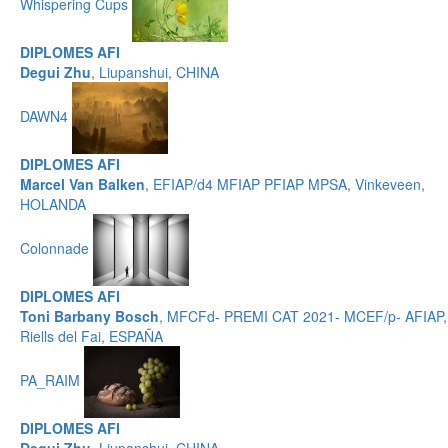
Whispering Cups
DIPLOMES AFI
Degui Zhu
, Liupanshui, CHINA
DAWN4
DIPLOMES AFI
Marcel Van Balken
, EFIAP/d4 MFIAP PFIAP MPSA, Vinkeveen,
HOLANDA
Colonnade
DIPLOMES AFI
Toni Barbany Bosch
, MFCFd- PREMI CAT 2021- MCEF/p- AFIAP,
Riells del Fai, ESPAÑA
PA_RAIM
DIPLOMES AFI