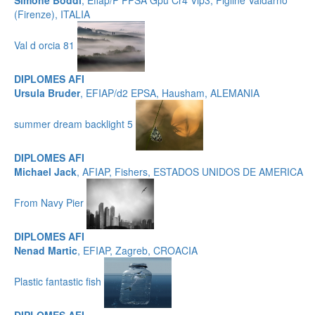
Simone Boddi
, Efiap/P PPSA Gpu Cr4 Vip3, Figline Valdarno
(Firenze), ITALIA
Val d orcia 81
DIPLOMES AFI
Ursula Bruder
, EFIAP/d2 EPSA, Hausham, ALEMANIA
summer dream backlight 5
DIPLOMES AFI
Michael Jack
, AFIAP, Fishers, ESTADOS UNIDOS DE AMERICA
From Navy Pier
DIPLOMES AFI
Nenad Martic
, EFIAP, Zagreb, CROACIA
Plastic fantastic fish