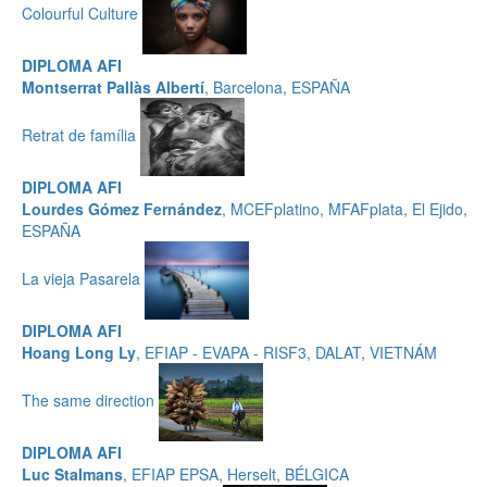
Colourful Culture
DIPLOMA AFI
Montserrat Pallàs Albertí
, Barcelona, ESPAÑA
Retrat de família
DIPLOMA AFI
Lourdes Gómez Fernández
, MCEFplatino, MFAFplata, El Ejido,
ESPAÑA
La vieja Pasarela
DIPLOMA AFI
Hoang Long Ly
, EFIAP - EVAPA - RISF3, DALAT, VIETNÁM
The same direction
DIPLOMA AFI
Luc Stalmans
, EFIAP EPSA, Herselt, BÉLGICA