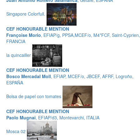
Juan Antonio Romero Salamanca
, Getafe, ESPAÑA
Singapore Colorfull.
CEF HONOURABLE MENTION
Françoise Morio
, EFIAP/g, PPSA,MCEF/o, M4*FCF, Saint-Cyprien,
FRANCIA
la quincailler
CEF HONOURABLE MENTION
Bosco Mercadal Moll
, EFIAP, MCEF/o, JBCEF, AFRF, Logroño,
ESPAÑA
Bolsa de papel con tomates
CEF HONOURABLE MENTION
Paolo Mugnai
, EFIAP/d3, Montevarchi, ITALIA
Mosca 02