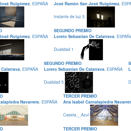
José Ruigómez
, ESPAÑA
José Ramón San José Ruigómez
, ESP
Instante de luz 3.
O
SEGUNDO PREMIO
José Ruigómez
, ESPAÑA
Loreto Sebastian De Calatrava
, ESPAÑ
Dualidad 1
SEGUNDO PREMIO
 Calatrava
, ESPAÑA
Loreto Sebastian De Calatrava
, ESPAÑA
L
Dualidad 5
D
IO
TERCER PREMIO
alapiedra Navarrete
, ESPAÑA
Ana Isabel Cantalapiedra Navarre
Caseta__Azul
IO
TERCER PREMIO