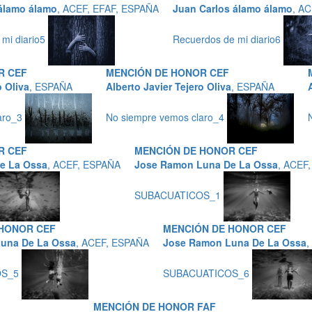
álamo álamo
, ACEF, EFAF, ESPAÑA
Juan Carlos álamo álamo
, A
mi diario5
Recuerdos de mi diario6
R CEF
MENCIÓN DE HONOR CEF
o Oliva
, ESPAÑA
Alberto Javier Tejero Oliva
, ESPAÑA
aro_3
No siempre vemos claro_4
R CEF
MENCIÓN DE HONOR CEF
e La Ossa
, ACEF, ESPAÑA
Jose Ramon Luna De La Ossa
, ACEF
SUBACUATICOS_1
 HONOR CEF
MENCIÓN DE HONOR CEF
una De La Ossa
, ACEF, ESPAÑA
Jose Ramon Luna De La Ossa
,
OS_5
SUBACUATICOS_6
MENCIÓN DE HONOR FAF