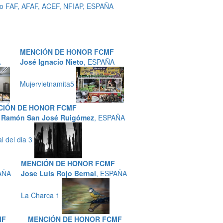
ro FAF, AFAF, ACEF, NFIAP, ESPAÑA
MENCIÓN DE HONOR FCMF
A
José Ignacio Nieto
, ESPAÑA
Mujervietnamita5
CIÓN DE HONOR FCMF
 Ramón San José Ruigómez
, ESPAÑA
al del dia 3
MENCIÓN DE HONOR FCMF
AÑA
Jose Luis Rojo Bernal
, ESPAÑA
La Charca 1
MF
MENCIÓN DE HONOR FCMF