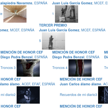
alapiedra Navarrete
, ESPAÑA
Juan Luis Garcia Gomez
, MCEF, 
te
1
TERCER PREMIO
Gomez
, MCEF, ESPAÑA
Juan Luis Garcia Gomez
, MCEF, ESPAÑA
5
MENCIÓN DE HONOR CEF
MENCIÓN DE HONOR CEF
M
Diego Pedra Benzal
, ESPAÑA
Diego Pedra Benzal
, ESPAÑA
Di
Troncos 3
Troncos 4
Tr
 HONOR CEF
MENCIÓN DE HONOR CEF
álamo álamo
, ACEF, EFAF, ESPAÑA
Juan Carlos álamo álamo
, A
mi diario2
Recuerdos de mi diario3
 HONOR CEF
MENCIÓN DE HONOR CEF