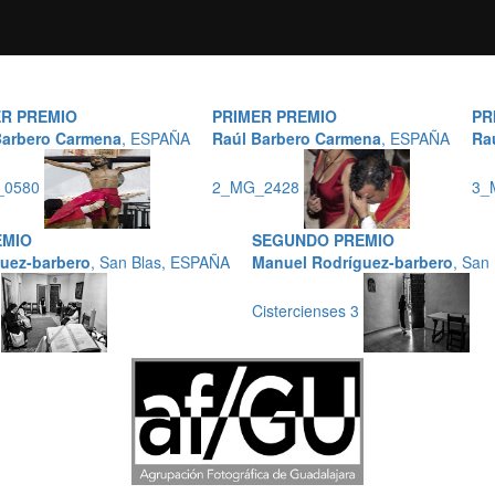
ER PREMIO
PRIMER PREMIO
PR
Barbero Carmena
, ESPAÑA
Raúl Barbero Carmena
, ESPAÑA
Ra
_0580
2_MG_2428
3_
EMIO
SEGUNDO PREMIO
uez-barbero
, San Blas, ESPAÑA
Manuel Rodríguez-barbero
, San
2
Cistercienses 3