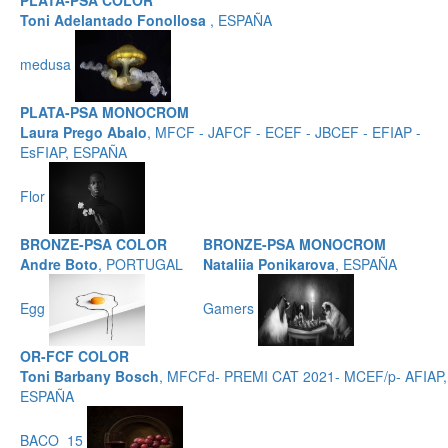
PLATA-PSA COLOR
Toni Adelantado Fonollosa
, ESPAÑA
medusa
PLATA-PSA MONOCROM
Laura Prego Abalo
, MFCF - JAFCF - ECEF - JBCEF - EFIAP -
EsFIAP, ESPAÑA
Flor
BRONZE-PSA COLOR
BRONZE-PSA MONOCROM
Andre Boto
, PORTUGAL
Nataliia Ponikarova
, ESPAÑA
Egg
Gamers
OR-FCF COLOR
Toni Barbany Bosch
, MFCFd- PREMI CAT 2021- MCEF/p- AFIAP,
ESPAÑA
BACO_15