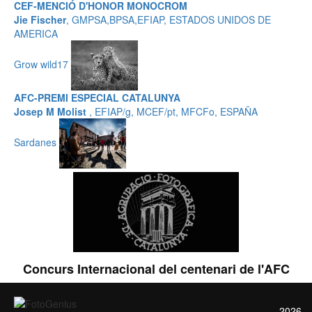
CEF-MENCIÓ D'HONOR MONOCROM
Jie Fischer
, GMPSA,BPSA,EFIAP, ESTADOS UNIDOS DE
AMERICA
Grow wild17
AFC-PREMI ESPECIAL CATALUNYA
Josep M Molist
, EFIAP/g, MCEF/pt, MFCFo, ESPAÑA
Sardanes
Concurs Internacional del centenari de l'AFC
2026