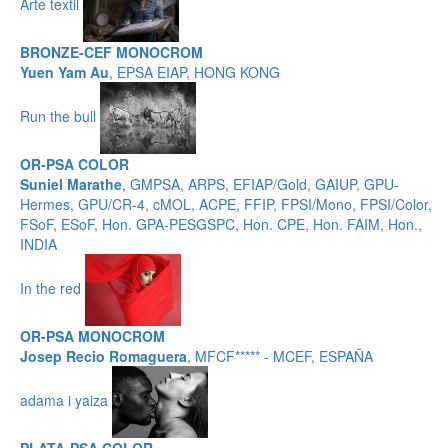
Arte textil
BRONZE-CEF MONOCROM
Yuen Yam Au
, EPSA EIAP, HONG KONG
Run the bull
OR-PSA COLOR
Suniel Marathe
, GMPSA, ARPS, EFIAP/Gold, GAIUP, GPU-
Hermes, GPU/CR-4, cMOL, ACPE, FFIP, FPSI/Mono, FPSI/Color,
FSoF, ESoF, Hon. GPA-PESGSPC, Hon. CPE, Hon. FAIM, Hon.,
INDIA
In the red
OR-PSA MONOCROM
Josep Recio Romaguera
, MFCF***** - MCEF, ESPAÑA
adama i yaiza