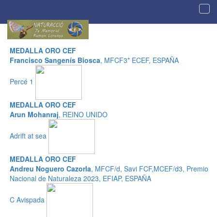
Tog
navi
Galería de imágenes
premiadas
MEDALLA ORO CEF
Francisco Sangenís Biosca
, MFCF3* ECEF, ESPAÑA
Percé 1
MEDALLA ORO CEF
Arun Mohanraj
, REINO UNIDO
Adrift at sea
MEDALLA ORO CEF
Andreu Noguero Cazorla
, MFCF/d, Savi FCF,MCEF/d3, Premio
Nacional de Naturaleza 2023, EFIAP, ESPAÑA
C Avispada