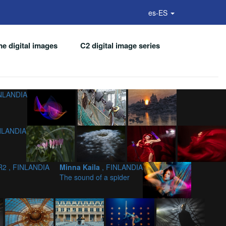
es-ES
 digital images
C2 digital image series
INLANDIA
NLANDIA
R2 , FINLANDIA
Minna Kaila
, FINLANDIA
The sound of a spider