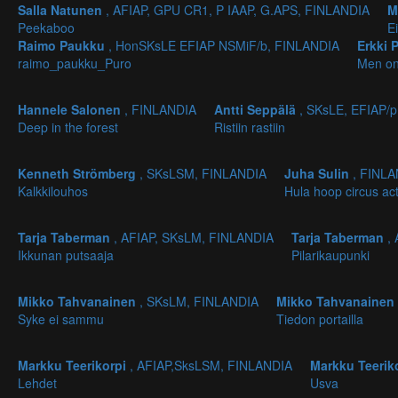
Salla Natunen
, AFIAP, GPU CR1, P IAAP, G.APS, FINLANDIA
M
Peekaboo
E
Raimo Paukku
, HonSKsLE EFIAP NSMiF/b, FINLANDIA
Erkki 
raimo_paukku_Puro
Men on
Hannele Salonen
, FINLANDIA
Antti Seppälä
, SKsLE, EFIAP/
Deep in the forest
Ristiin rastiin
Kenneth Strömberg
, SKsLSM, FINLANDIA
Juha Sulin
, FINL
Kalkkilouhos
Hula hoop circus ac
Tarja Taberman
, AFIAP, SKsLM, FINLANDIA
Tarja Taberman
,
Ikkunan putsaaja
Pilarikaupunki
Mikko Tahvanainen
, SKsLM, FINLANDIA
Mikko Tahvanainen
Syke ei sammu
Tiedon portailla
Markku Teerikorpi
, AFIAP,SksLSM, FINLANDIA
Markku Teerik
Lehdet
Usva