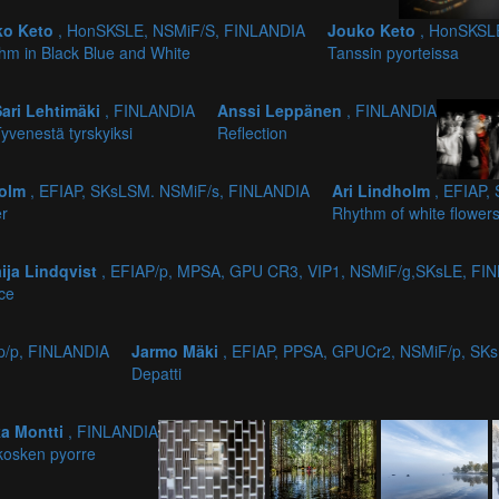
ko Keto
, HonSKSLE, NSMiF/S, FINLANDIA
Jouko Keto
, HonSKSL
hm in Black Blue and White
Tanssin pyorteissa
Sari Lehtimäki
, FINLANDIA
Anssi Leppänen
, FINLANDIA
yvenestä tyrskyiksi
Reflection
holm
, EFIAP, SKsLSM. NSMiF/s, FINLANDIA
Ari Lindholm
, EFIAP,
er
Rhythm of white flower
ija Lindqvist
, EFIAP/p, MPSA, GPU CR3, VIP1, NSMiF/g,SKsLE, FI
ce
ap/p, FINLANDIA
Jarmo Mäki
, EFIAP, PPSA, GPUCr2, NSMiF/p, SK
Depatti
ka Montti
, FINLANDIA
kosken pyorre