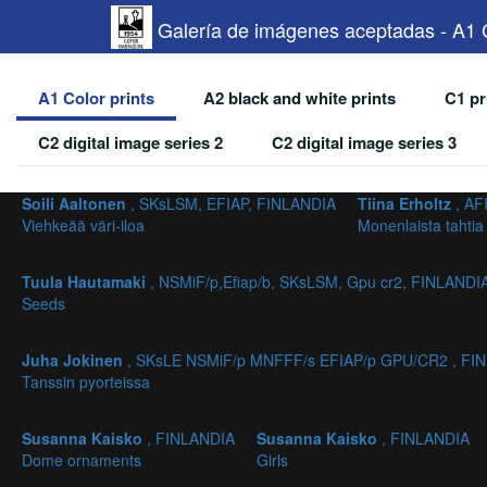
Galería de imágenes aceptadas - A1 C
A1 Color prints
A2 black and white prints
C1 pr
C2 digital image series 2
C2 digital image series 3
Soili Aaltonen
, SKsLSM, EFIAP, FINLANDIA
Tiina Erholtz
, AF
Viehkeää väri-iloa
Monenlaista tahtia
Tuula Hautamaki
, NSMiF/p,Efiap/b, SKsLSM, Gpu cr2, FINLANDI
Seeds
Juha Jokinen
, SKsLE NSMiF/p MNFFF/s EFIAP/p GPU/CR2 , FI
Tanssin pyorteissa
Susanna Kaisko
, FINLANDIA
Susanna Kaisko
, FINLANDIA
Dome ornaments
Girls