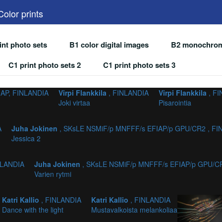
olor prints
int photo sets
B1 color digital images
B2 monochrome
C1 print photo sets 2
C1 print photo sets 3
IAP, FINLANDIA
Virpi Flankkila
, FINLANDIA
Virpi Flankkila
, F
Joki virtaa
Pisarointia
A
Juha Jokinen
, SKsLE NSMiF/p MNFFF/s EFIAP/p GPU/CR2 , FI
Jessica 2
NLANDIA
Juha Jokinen
, SKsLE NSMiF/p MNFFF/s EFIAP/p GPU/C
Varien rytmi
Katri Kallio
, FINLANDIA
Katri Kallio
, FINLANDIA
Dance with the light
Mustavalkoista melankoliaa