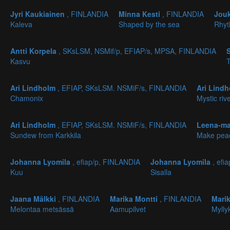
Jyri Kaukiainen
, FINLANDIA
Minna Kesti
, FINLANDIA
Jou
Kaleva
Shaped by the sea
Rhyt
Antti Korpela
, SKsLSM, NSMif/p, EFIAP/s, MPSA, FINLANDIA
Kasvu
T
Ari Lindholm
, EFIAP, SKsLSM. NSMiF/s, FINLANDIA
Ari Lind
Chamonix
Mystic riv
Ari Lindholm
, EFIAP, SKsLSM. NSMiF/s, FINLANDIA
Leena-ma
Sundew from Karkkila
Make pea
Johanna Lyomila
, efiap/p, FINLANDIA
Johanna Lyomila
, efi
Kuu
Sisalla
Jaana Mälkki
, FINLANDIA
Marika Montti
, FINLANDIA
Mari
Melontaa metsässä
Aamupilvet
Mylly