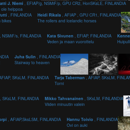
atti J. Niemi
, EFIAP/g, NSMiF/p, GPU CR2, HonSKsLE, FINLANDIA
i ole helppoa
Putti
, FINLANDIA
Heidi Rikala
, AFIAP , GPU CR1, FINLANDIA
 bikes
The rollers and Icelandic horses
p, NSMiF/s, FINLANDIA
Kata Sivunen
, EFIAP, FINLANDIA
Kenne
Veden ja maan vuorottelu
Huipul
ANDIA
Juha Sulin
, FINLANDIA
t
Stairway to heaven
 AFIAP, SKsLM, FINLANDIA
Tarja Taberman
, AFIAP, SKsLM, FINLA
Torni
, SKsLM, FINLANDIA
Mikko Tahvanainen
, SKsLM, FINLANDIA
Viiden minuutin valein
orpi
, AFIAP,SksLSM, FINLANDIA
Hannu Toivio
, FINLANDIA
Ovi on auki