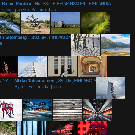
Raimo Paukku
, HonSKsLE EFIAP NSMiF/b, FINLANDIA
raimo_paukku_Palmunlehva
th Strömberg
, SKsLSM, FINLANDIA
le
NDIA
Mikko Tahvanainen
, SKsLM, FINLANDIA
Rytmin vaihdos karjessa