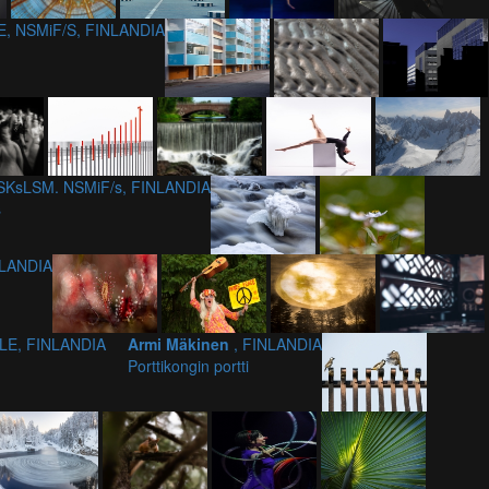
E, NSMiF/S, FINLANDIA
 SKsLSM. NSMiF/s, FINLANDIA
s
NLANDIA
sLE, FINLANDIA
Armi Mäkinen
, FINLANDIA
Porttikongin portti