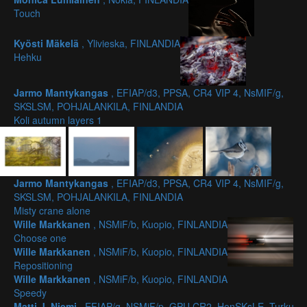
Touch
Kyösti Mäkelä
, Ylivieska, FINLANDIA
Hehku
Jarmo Mantykangas
, EFIAP/d3, PPSA, CR4 VIP 4, NsMIF/g,
SKSLSM, POHJALANKILA, FINLANDIA
Koli autumn layers 1
Jarmo Mantykangas
, EFIAP/d3, PPSA, CR4 VIP 4, NsMIF/g,
SKSLSM, POHJALANKILA, FINLANDIA
Misty crane alone
Wille Markkanen
, NSMiF/b, Kuopio, FINLANDIA
Choose one
Wille Markkanen
, NSMiF/b, Kuopio, FINLANDIA
Repositioning
Wille Markkanen
, NSMiF/b, Kuopio, FINLANDIA
Speedy
Matti J. Niemi
, EFIAP/g, NSMiF/p, GPU CR2, HonSKsLE, Turku,