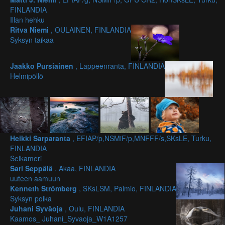
FINLANDIA
Illan hehku
Ritva Niemi
, OULAINEN, FINLANDIA
Syksyn taikaa
Jaakko Pursiainen
, Lappeenranta, FINLANDIA
Helmipöllö
Heikki Sarparanta
, EFIAP/p,NSMiF/p,MNFFF/s,SKsLE, Turku,
FINLANDIA
Selkameri
Sari Seppälä
, Akaa, FINLANDIA
uuteen aamuun
Kenneth Strömberg
, SKsLSM, Paimio, FINLANDIA
Syksyn poika
Juhani Syväoja
, Oulu, FINLANDIA
Kaamos_ Juhani_Syvaoja_W1A1257