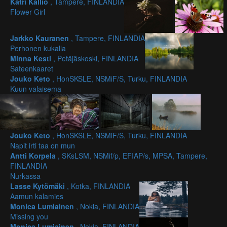
Katri Kallio
, Tampere, FINLANDIA
Flower Girl
Jarkko Kauranen
, Tampere, FINLANDIA
Perhonen kukalla
Minna Kesti
, Petäjäskoski, FINLANDIA
Sateenkaaret
Jouko Keto
, HonSKSLE, NSMiF/S, Turku, FINLANDIA
Kuun valaisema
Jouko Keto
, HonSKSLE, NSMiF/S, Turku, FINLANDIA
Napit irti taa on mun
Antti Korpela
, SKsLSM, NSMif/p, EFIAP/s, MPSA, Tampere,
FINLANDIA
Nurkassa
Lasse Kytömäki
, Kotka, FINLANDIA
Aamun kalamies
Monica Lumiainen
, Nokia, FINLANDIA
Missing you
Monica Lumiainen
, Nokia, FINLANDIA