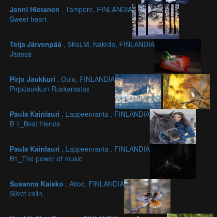
Jenni Hietanen
, Tampere, FINLANDIA
Sweet heart
Teija Järvenpää
, SKsLM, Nakkila, FINLANDIA
Jäässä
Pirjo Jaukkuri
, Oulu, FINLANDIA
PirjoJaukkuri-Ruskarastas
Paula Kainlauri
, Lappeenranta , FINLANDIA
B 1_Best friends
Paula Kainlauri
, Lappeenranta , FINLANDIA
B1_The power of music
Susanna Kaisko
, Aitoo, FINLANDIA
Siivet esiin