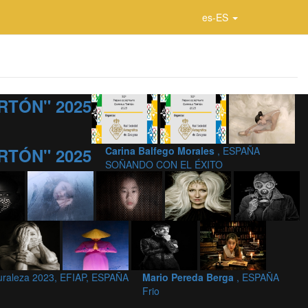
es-ES
RTÓN" 2025
RTÓN" 2025
Carina Balfego Morales
, ESPAÑA
SOÑANDO CON EL ÉXITO
uraleza 2023, EFIAP, ESPAÑA
Mario Pereda Berga
, ESPAÑA
Frio