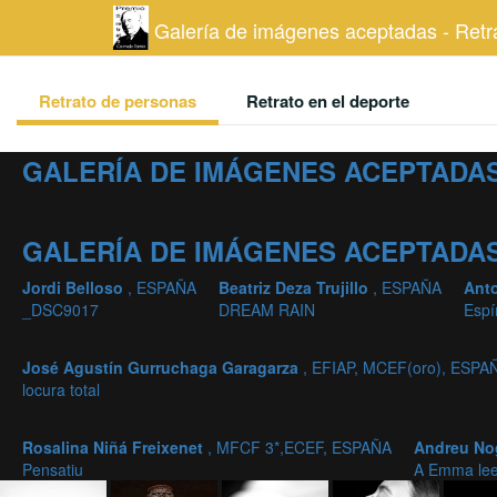
Galería de imágenes aceptadas - Retr
Retrato de personas
Retrato en el deporte
GALERÍA DE IMÁGENES ACEPTADAS
GALERÍA DE IMÁGENES ACEPTADAS
Jordi Belloso
, ESPAÑA
Beatriz Deza Trujillo
, ESPAÑA
Ant
_DSC9017
DREAM RAIN
Espí
José Agustín Gurruchaga Garagarza
, EFIAP, MCEF(oro), ESPA
locura total
Rosalina Niñá Freixenet
, MFCF 3*,ECEF, ESPAÑA
Andreu No
Pensatiu
A Emma lee