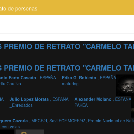
ato de personas
 PREMIO DE RETRATO "CARMELO TA
 PREMIO DE RETRATO "CARMELO TA
onio Farto Casado
, ESPAÑA
Erika G. Robledo
, ESPAÑA
ritu Cautivo
maturing
ÑA
Julio Lopez Morata
, ESPAÑA
Alexander Molano
, ESPAÑA
_Enredados
PAKEA
guero Cazorla
, MFCF/d, Savi FCF,MCEF/d3, Premio Nacional de Nat
 con velas