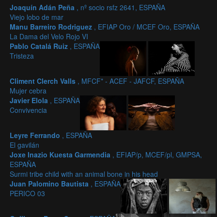
Joaquín Adán Peña
, nº socio rsfz 2641, ESPAÑA
Viejo lobo de mar
Manu Barreiro Rodriguez
, EFIAP Oro / MCEF Oro, ESPAÑA
La Dama del Velo Rojo VI
Pablo Catalá Ruiz
, ESPAÑA
Tristeza
Climent Clerch Valls
, MFCF* - ACEF - JAFCF, ESPAÑA
Mujer cebra
Javier Elola
, ESPAÑA
Convivencia
Leyre Ferrando
, ESPAÑA
El gavilán
Joxe Inazio Kuesta Garmendia
, EFIAP/p, MCEF/pl, GMPSA,
ESPAÑA
Surmi tribe child with an animal bone in his head
Juan Palomino Bautista
, ESPAÑA
PERICO 03