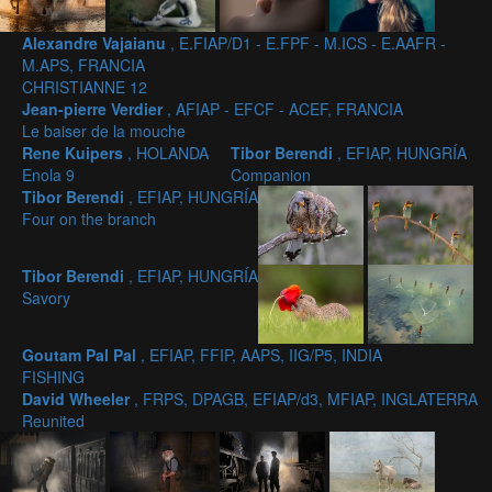
Alexandre Vajaianu
, E.FIAP/D1 - E.FPF - M.ICS - E.AAFR -
M.APS, FRANCIA
CHRISTIANNE 12
Jean-pierre Verdier
, AFIAP - EFCF - ACEF, FRANCIA
Le baiser de la mouche
Rene Kuipers
, HOLANDA
Tibor Berendi
, EFIAP, HUNGRÍA
Enola 9
Companion
Tibor Berendi
, EFIAP, HUNGRÍA
Four on the branch
Tibor Berendi
, EFIAP, HUNGRÍA
Savory
Goutam Pal Pal
, EFIAP, FFIP, AAPS, IIG/P5, INDIA
FISHING
David Wheeler
, FRPS, DPAGB, EFIAP/d3, MFIAP, INGLATERRA
Reunited