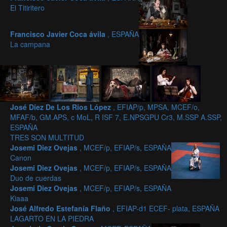
El Titiritero
Francisco Javier Coca ávila
, ESPAÑA
La campana
José Díez De Los Ríos López
, EFIAP/p, MPSA, MCEF/o,
MFAF/b, GM.APS, c MoL, R ISF 7, E.NPSGPU Cr3, M.SSP A.SSP,
ESPAÑA
TRES SON MULTITUD
Josemi Diez Ovejas
, MCEF/p, EFIAP/s, ESPAÑA
Canon
Josemi Diez Ovejas
, MCEF/p, EFIAP/s, ESPAÑA
Duo de cuerdas
Josemi Diez Ovejas
, MCEF/p, EFIAP/s, ESPAÑA
Kiaaa
José Alfredo Estefanía Flaño
, EFIAP-d1 ECEF- plata, ESPAÑA
LAGARTO EN LA PIEDRA