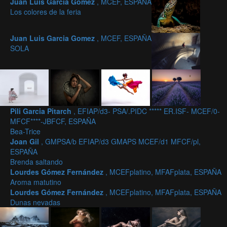
Juan Luis Garcia Gomez
, MCEF, ESPAÑA
Los colores de la feria
Juan Luis Garcia Gomez
, MCEF, ESPAÑA
SOLA
Pili Garcia Pitarch
, EFIAP/d3- PSA/.PIDC ***** ER.ISF- MCEF/0-
MFCF****-JBFCF, ESPAÑA
Bea-Trice
Joan Gil
, GMPSA/b EFIAP/d3 GMAPS MCEF/d1 MFCF/pl,
ESPAÑA
Brenda saltando
Lourdes Gómez Fernández
, MCEFplatino, MFAFplata, ESPAÑA
Aroma matutino
Lourdes Gómez Fernández
, MCEFplatino, MFAFplata, ESPAÑA
Dunas nevadas