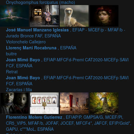
Onychogomphus forcipatus (macho)
José Manuel Manzano Iglesias
, EFIAP - MCEF/p - MFAF/b -
Jurado Bronce FAF, ESPAÑA
Violonchelo Callejero
Llorenç Marti Rocabruna
, ESPAÑA
buitre
Joan Mimó Bayo
, EFIAP-MFCFd-Premi CAT2020-MCEFp SAVI
FCF, ESPAÑA
Retrat
Joan Mimó Bayo
, EFIAP-MFCFd-Premi CAT2020-MCEFp SAVI
FCF, ESPAÑA
Zacarias i filla
Florentino Molero Gutierrez
, EFIAP/P, GMPSA/G, MCEF/Pl,
CR5_VIP5, MFAF/b, JOFAF, JOCEF, MFCF4*, JAFCF, EFIP/Gold*,
GAPU, c***MoL, ESPAÑA