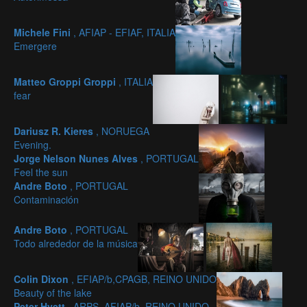
Michele Fini
, AFIAP - EFIAF, ITALIA
Emergere
Matteo Groppi Groppi
, ITALIA
fear
Dariusz R. Kieres
, NORUEGA
Evening.
Jorge Nelson Nunes Alves
, PORTUGAL
Feel the sun
Andre Boto
, PORTUGAL
Contaminación
Andre Boto
, PORTUGAL
Todo alrededor de la música
Colin Dixon
, EFIAP/b,CPAGB, REINO UNIDO
Beauty of the lake
Peter Hyett
, ARPS, AFIAP/b, REINO UNIDO