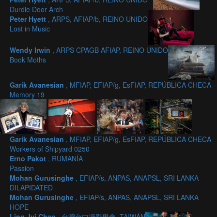
Durdle Door Arch
Peter Hyett
, ARPS, AFIAP/b, REINO UNIDO
Lost in Music
Wendy Irwin
, ARPS CPAGB AFIAP, REINO UNIDO
Book Moths
Garik Avanesian
, MFIAP, EFIAP/g, EsFIAP, REPÚBLICA CHECA
Memory 19
Garik Avanesian
, MFIAP, EFIAP/g, EsFIAP, REPÚBLICA CHECA
Workers of Shipyard 0250
Erno Pakot
, RUMANÍA
Passion
Mohan Gurusinghe
, EFIAP/s, ANPAS, ANAPSL, SRI LANKA
DILAPIDATED
Mohan Gurusinghe
, EFIAP/s, ANPAS, ANAPSL, SRI LANKA
HOPE
Ling Jyi Chao
, 台灣台中攝影學會, TAIWÁN