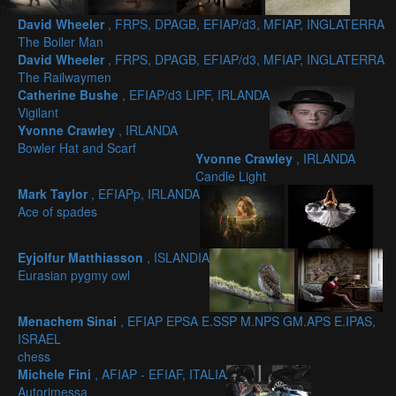
David Wheeler
, FRPS, DPAGB, EFIAP/d3, MFIAP, INGLATERRA
The Boiler Man
David Wheeler
, FRPS, DPAGB, EFIAP/d3, MFIAP, INGLATERRA
The Railwaymen
Catherine Bushe
, EFIAP/d3 LIPF, IRLANDA
Vigilant
Yvonne Crawley
, IRLANDA
Bowler Hat and Scarf
Yvonne Crawley
, IRLANDA
Candle Light
Mark Taylor
, EFIAPp, IRLANDA
Ace of spades
Eyjolfur Matthiasson
, ISLANDIA
Eurasian pygmy owl
Menachem Sinai
, EFIAP EPSA E.SSP M.NPS GM.APS E.IPAS,
ISRAEL
chess
Michele Fini
, AFIAP - EFIAF, ITALIA
Autorimessa