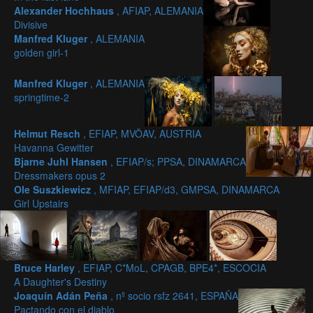
Alexander Hochhaus
, AFIAP, ALEMANIA
Divisive
Manfred Kluger
, ALEMANIA
golden girl-1
Manfred Kluger
, ALEMANIA
springtime-2
Helmut Resch
, EFIAP, MVÖAV, AUSTRIA
Havanna Gewitter
Bjarne Juhl Hansen
, EFIAP/s; PPSA, DINAMARCA
Dressmakers opus 2
Ole Suszkiewicz
, MFIAP, EFIAP/d3, GMPSA, DINAMARCA
Girl Upstairs
Bruce Harley
, EFIAP, C*MoL, CPAGB, BPE4*, ESCOCIA
A Daughter's Destiny
Joaquín Adán Peña
, nº socio rsfz 2641, ESPAÑA
Pactando con el diablo