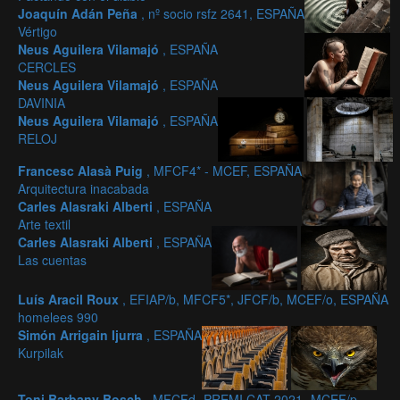
Joaquín Adán Peña
, nº socio rsfz 2641, ESPAÑA
Vértigo
Neus Aguilera Vilamajó
, ESPAÑA
CERCLES
Neus Aguilera Vilamajó
, ESPAÑA
DAVINIA
Neus Aguilera Vilamajó
, ESPAÑA
RELOJ
Francesc Alasà Puig
, MFCF4* - MCEF, ESPAÑA
Arquitectura inacabada
Carles Alasraki Alberti
, ESPAÑA
Arte textil
Carles Alasraki Alberti
, ESPAÑA
Las cuentas
Luís Aracil Roux
, EFIAP/b, MFCF5*, JFCF/b, MCEF/o, ESPAÑA
homelees 990
Simón Arrigain Ijurra
, ESPAÑA
Kurpilak
Toni Barbany Bosch
, MFCFd- PREMI CAT 2021- MCEF/p-