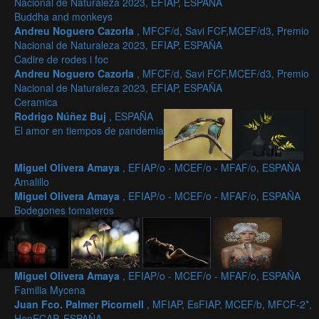
Nacional de Naturaleza 2023, EFIAP, ESPAÑA
Buddha and monkeys
Andreu Noguero Cazorla
, MFCF/d, Savi FCF,MCEF/d3, Premio
Nacional de Naturaleza 2023, EFIAP, ESPAÑA
Cadire de rodes i foc
Andreu Noguero Cazorla
, MFCF/d, Savi FCF,MCEF/d3, Premio
Nacional de Naturaleza 2023, EFIAP, ESPAÑA
Ceramica
Rodrigo Núñez Buj
, ESPAÑA
El amor en tiempos de pandemia
Miguel Olivera Amaya
, EFIAP/o - MCEF/o - MFAF/o, ESPAÑA
Amalillo
Miguel Olivera Amaya
, EFIAP/o - MCEF/o - MFAF/o, ESPAÑA
Bodegones tomateros
Miguel Olivera Amaya
, EFIAP/o - MCEF/o - MFAF/o, ESPAÑA
Familia Mycena
Juan Fco. Palmer Picornell
, MFIAP, EsFIAP, MCEF/b, MFCF-2*,
HonECAP, ESPAÑA