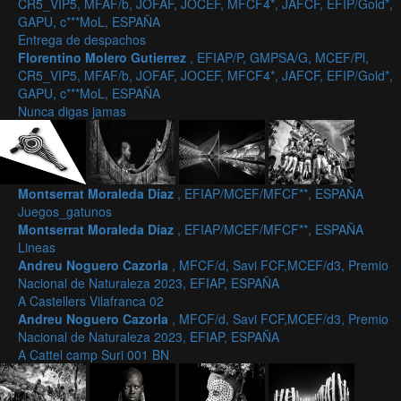
CR5_VIP5, MFAF/b, JOFAF, JOCEF, MFCF4*, JAFCF, EFIP/Gold*,
GAPU, c***MoL, ESPAÑA
Entrega de despachos
Florentino Molero Gutierrez
, EFIAP/P, GMPSA/G, MCEF/Pl,
CR5_VIP5, MFAF/b, JOFAF, JOCEF, MFCF4*, JAFCF, EFIP/Gold*,
GAPU, c***MoL, ESPAÑA
Nunca digas jamas
Montserrat Moraleda Díaz
, EFIAP/MCEF/MFCF**, ESPAÑA
Juegos_gatunos
Montserrat Moraleda Díaz
, EFIAP/MCEF/MFCF**, ESPAÑA
Lineas
Andreu Noguero Cazorla
, MFCF/d, Savi FCF,MCEF/d3, Premio
Nacional de Naturaleza 2023, EFIAP, ESPAÑA
A Castellers Vilafranca 02
Andreu Noguero Cazorla
, MFCF/d, Savi FCF,MCEF/d3, Premio
Nacional de Naturaleza 2023, EFIAP, ESPAÑA
A Cattel camp Suri 001 BN