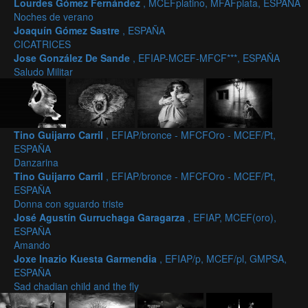
Lourdes Gómez Fernández
, MCEFplatino, MFAFplata, ESPAÑA
Noches de verano
Joaquín Gómez Sastre
, ESPAÑA
CICATRICES
Jose González De Sande
, EFIAP-MCEF-MFCF***, ESPAÑA
Saludo Militar
Tino Guijarro Carril
, EFIAP/bronce - MFCFOro - MCEF/Pt,
ESPAÑA
Danzarina
Tino Guijarro Carril
, EFIAP/bronce - MFCFOro - MCEF/Pt,
ESPAÑA
Donna con sguardo triste
José Agustín Gurruchaga Garagarza
, EFIAP, MCEF(oro),
ESPAÑA
Amando
Joxe Inazio Kuesta Garmendia
, EFIAP/p, MCEF/pl, GMPSA,
ESPAÑA
Sad chadian child and the fly