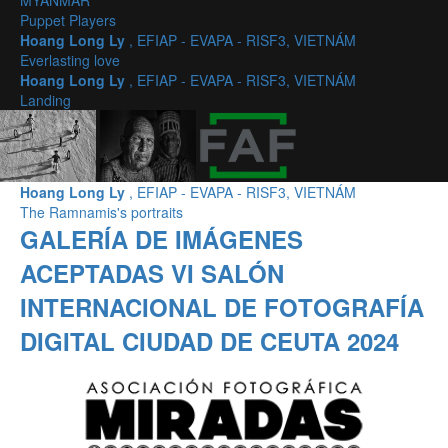
MYANMAR
Puppet Players
Hoang Long Ly
, EFIAP - EVAPA - RISF3, VIETNÁM
Everlasting love
Hoang Long Ly
, EFIAP - EVAPA - RISF3, VIETNÁM
Landing
Hoang Long Ly
, EFIAP - EVAPA - RISF3, VIETNÁM
The Ramnamis's portraits
GALERÍA DE IMÁGENES
ACEPTADAS VI SALÓN
INTERNACIONAL DE FOTOGRAFÍA
DIGITAL CIUDAD DE CEUTA 2024