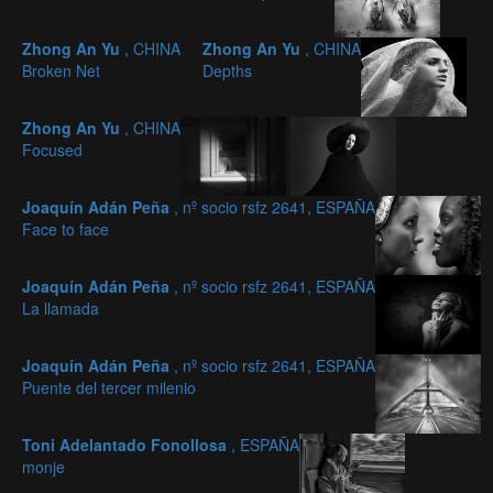
Zhong An Yu
, CHINA
Zhong An Yu
, CHINA
Broken Net
Depths
Zhong An Yu
, CHINA
Focused
Joaquín Adán Peña
, nº socio rsfz 2641, ESPAÑA
Face to face
Joaquín Adán Peña
, nº socio rsfz 2641, ESPAÑA
La llamada
Joaquín Adán Peña
, nº socio rsfz 2641, ESPAÑA
Puente del tercer milenio
Toni Adelantado Fonollosa
, ESPAÑA
monje