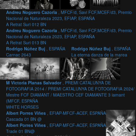
Andreu Noguero Cazorla
, MFCF/d, Savi FCF,MCEF/d3, Premio
Nacional de Naturaleza 2023, EFIAP, ESPAÑA
A Retrat Suri 012 BN
Andreu Noguero Cazorla
, MFCF/d, Savi FCF,MCEF/d3, Premio
Nacional de Naturaleza 2023, EFIAP, ESPAÑA
A Retrat Suri 013 BN
Rodrigo Núñez Buj
, ESPAÑA
Rodrigo Núñez Buj
, ESPAÑA
Carnac 2643
La eterna danza de la marea
M Victoria Planas Salvador
, PREMI CATALUNYA DE
FOTOGRAFIA 2014 / PREMI CATALUNYA DE FOTOGRAFIA 2024/
Mestre FCF DIAMANT / MAESTRO CEF DIAMANTE 3 iamant
(MFCF, ESPAÑA
WHITE HORSES
Albert Porres Viñes
, EFIAP-MFCF-ACEF, ESPAÑA
Cascada 01 BN @
Albert Porres Viñes
, EFIAP-MFCF-ACEF, ESPAÑA
Trade 01 BN@