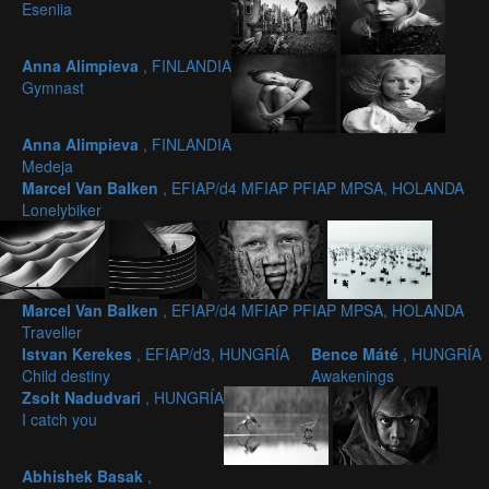
Eseniia
Anna Alimpieva
, FINLANDIA
Gymnast
Anna Alimpieva
, FINLANDIA
Medeja
Marcel Van Balken
, EFIAP/d4 MFIAP PFIAP MPSA, HOLANDA
Lonelybiker
Marcel Van Balken
, EFIAP/d4 MFIAP PFIAP MPSA, HOLANDA
Traveller
Istvan Kerekes
, EFIAP/d3, HUNGRÍA
Bence Máté
, HUNGRÍA
Child destiny
Awakenings
Zsolt Nadudvari
, HUNGRÍA
I catch you
Abhishek Basak
,