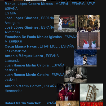
Manuel López Cepero Mateos
, MCEF/d1, EFIAP/G, AFAF,
ESPAÑA
ES MIA
José López Giménez
, ESPAÑA
Amargura
José López Giménez
, ESPAÑA
Antorchas
Francisco De Paula Macias Iglesias
, ESPAÑA
MISERERE
Oscar Manso Navas
, EFIAP-MCEF, ESPAÑA
Los costaleros
Antonio Márquez Lanza
, ESPAÑA
Llamando
Juan Ramon Martin Catoira
, ESPAÑA
pasion 1
Juan Ramon Martin Catoira
, ESPAÑA
pasion 4
Antonio Martín Gómez
, ESPAÑA
Hermandad
Rafael Martin Sanchez
, ESPAÑA