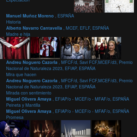
Manuel Muñoz Moreno
, ESPAÑA
Historia
Alberto Navarro Cantavella
, MCEF, EFLF, ESPAÑA
Madre e hija
Andreu Noguero Cazorla
, MFCF/d, Savi FCF,MCEF/d3, Premio
Nacional de Naturaleza 2023, EFIAP, ESPAÑA
Mira que hacen
Andreu Noguero Cazorla
, MFCF/d, Savi FCF,MCEF/d3, Premio
Nacional de Naturaleza 2023, EFIAP, ESPAÑA
Mirada con sentimiento
Miguel Olivera Amaya
, EFIAP/o - MCEF/o - MFAF/o, ESPAÑA
Peineta y Mantilla
Miguel Olivera Amaya
, EFIAP/o - MCEF/o - MFAF/o, ESPAÑA
Promesa