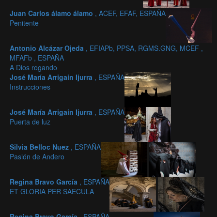
Juan Carlos álamo álamo
, ACEF, EFAF, ESPAÑA
Penitente
Antonio Alcázar Ojeda
, EFIAPb, PPSA, RGMS.GNG, MCEF ,
MFAFb , ESPAÑA
A Dios rogando
José María Arrigain Ijurra
, ESPAÑA
Instrucciones
José María Arrigain Ijurra
, ESPAÑA
Puerta de luz
Silvia Belloc Nuez
, ESPAÑA
Pasión de Andero
Regina Bravo García
, ESPAÑA
ET GLORIA PER SAECULA
Regina Bravo García
, ESPAÑA