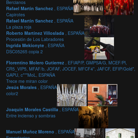
Bercianos
Rafael Martin Sanchez
, ESPAÑA
Capirotes
Rafael Martin Sanchez
, ESPAÑA
La plaza roja
Roberto Martínez Villoslada
, ESPAÑA
Procesión de Los Labradores
Ingrida Mekionyte
, ESPAÑA
DSC05265 copia 2
Florentino Molero Gutierrez
, EFIAP/P, GMPSA/G, MCEF/Pl,
CR5_VIP5, MFAF/b, JOFAF, JOCEF, MFCF4*, JAFCF, EFIP/Gold*,
GAPU, c***MoL, ESPAÑA
Trece me miran color
Jesús Morales
, ESPAÑA
color2
Joaquin Morales Castilla
, ESPAÑA
Entre incienso y sombras
Manuel Muñoz Moreno
, ESPAÑA
Expectacion