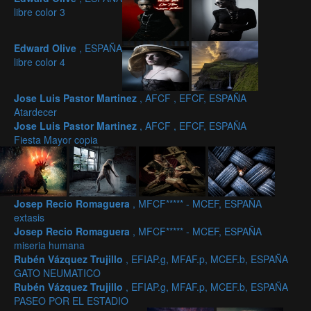
libre color 3
Edward Olive
, ESPAÑA
libre color 4
Jose Luis Pastor Martinez
, AFCF , EFCF, ESPAÑA
Atardecer
Jose Luis Pastor Martinez
, AFCF , EFCF, ESPAÑA
Fiesta Mayor copia
Josep Recio Romaguera
, MFCF***** - MCEF, ESPAÑA
extasis
Josep Recio Romaguera
, MFCF***** - MCEF, ESPAÑA
miseria humana
Rubén Vázquez Trujillo
, EFIAP.g, MFAF.p, MCEF.b, ESPAÑA
GATO NEUMATICO
Rubén Vázquez Trujillo
, EFIAP.g, MFAF.p, MCEF.b, ESPAÑA
PASEO POR EL ESTADIO