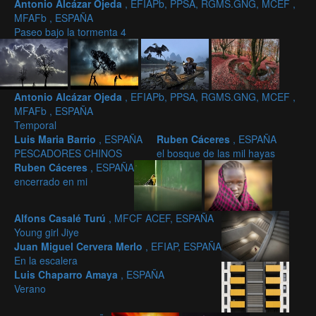
Antonio Alcázar Ojeda
, EFIAPb, PPSA, RGMS.GNG, MCEF ,
MFAFb , ESPAÑA
Paseo bajo la tormenta 4
Antonio Alcázar Ojeda
, EFIAPb, PPSA, RGMS.GNG, MCEF ,
MFAFb , ESPAÑA
Temporal
Luis Maria Barrio
, ESPAÑA
Ruben Cáceres
, ESPAÑA
PESCADORES CHINOS
el bosque de las mil hayas
Ruben Cáceres
, ESPAÑA
encerrado en mi
Alfons Casalé Turú
, MFCF ACEF, ESPAÑA
Young girl Jiye
Juan Miguel Cervera Merlo
, EFIAP, ESPAÑA
En la escalera
Luis Chaparro Amaya
, ESPAÑA
Verano