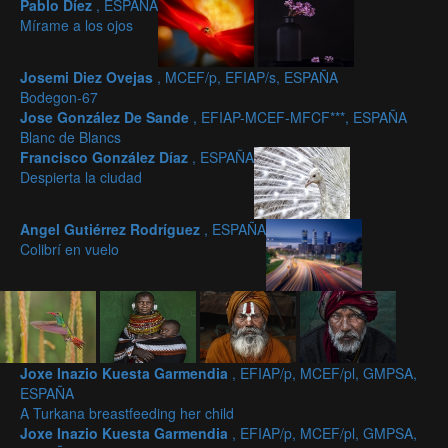
Pablo Díez
, ESPAÑA
Mírame a los ojos
Josemi Diez Ovejas
, MCEF/p, EFIAP/s, ESPAÑA
Bodegon-67
Jose González De Sande
, EFIAP-MCEF-MFCF***, ESPAÑA
Blanc de Blancs
Francisco González Díaz
, ESPAÑA
Despierta la ciudad
Angel Gutiérrez Rodríguez
, ESPAÑA
Colibrí en vuelo
Joxe Inazio Kuesta Garmendia
, EFIAP/p, MCEF/pl, GMPSA,
ESPAÑA
A Turkana breastfeeding her child
Joxe Inazio Kuesta Garmendia
, EFIAP/p, MCEF/pl, GMPSA,