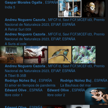
Gaspar Morales Ogalla
, ESPAÑA
India 5
Andreu Noguero Cazorla
, MFCF/d, Savi FCF,MCEF/d3, Premio
Nacional de Naturaleza 2023, EFIAP, ESPAÑA
A Retrat Suri 009
Andreu Noguero Cazorla
, MFCF/d, Savi FCF,MCEF/d3, Premio
Nacional de Naturaleza 2023, EFIAP, ESPAÑA
A Suris al cole
Andreu Noguero Cazorla
, MFCF/d, Savi FCF,MCEF/d3, Premio
Nacional de Naturaleza 2023, EFIAP, ESPAÑA
A Tibet B-35B
Rodrigo Núñez Buj
, ESPAÑA
Rodrigo Núñez Buj
, ESPAÑA
El amor en tiempos de pandemia
La Bauhaus del mar
Edward Olive
, ESPAÑA
Edward Olive
, ESPAÑA
libre color 1
libre color 2
Edward Olive
, ESPAÑA