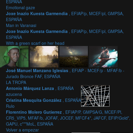
ESPAÑA
Emotional gaze
Joxe Inazio Kuesta Garmendia
, EFIAP/p, MCEF/pl, GMPSA,
ESPAÑA
Man in Varanasi
Joxe Inazio Kuesta Garmendia
, EFIAP/p, MCEF/pl, GMPSA,
ESPAÑA
With a green scarf on her head
José Manuel Manzano Iglesias
, EFIAP - MCEF/p - MFAF/b -
Jurado Bronce FAF, ESPAÑA
LA TROPA
Antonio Márquez Lanza
, ESPAÑA
azucena
Cristina Mesquita González
, ESPAÑA
Rulo
Florentino Molero Gutierrez
, EFIAP/P, GMPSA/G, MCEF/Pl,
CR5_VIP5, MFAF/b, JOFAF, JOCEF, MFCF4*, JAFCF, EFIP/Gold*,
GAPU, c***MoL, ESPAÑA
Volver a empezar