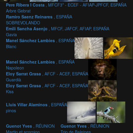
Pere Ribera I Costa
, MFCF3* - ECEF - AFIAP-JPFCF, ESPAÑA
Arbre Gebrat
Ramiro Saenz Reinares
, ESPAÑA
SOBREVOLANDO
Emili Sancha Asenjo
, MFCF, JAFCF, AFIAP, ESPAÑA
Gavia
Manel Sánchez Lambies
, ESPAÑA
Blanc
Manel Sánchez Lambies
, ESPAÑA
Napoleon
Eloy Sarrat Grasa
, AFCF - ACEF, ESPAÑA
Guardià
Eloy Sarrat Grasa
, AFCF - ACEF, ESPAÑA
Kiss
Lluis Villar Alaminos
, ESPAÑA
pinos
Guenot Yves
, RÉUNION
Guenot Yves
, RÉUNION
Martin et scorpion
Trio de Baleines