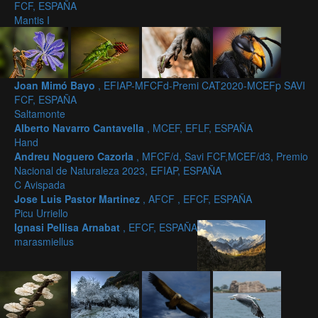
FCF, ESPAÑA
Mantis I
Joan Mimó Bayo
, EFIAP-MFCFd-Premi CAT2020-MCEFp SAVI
FCF, ESPAÑA
Saltamonte
Alberto Navarro Cantavella
, MCEF, EFLF, ESPAÑA
Hand
Andreu Noguero Cazorla
, MFCF/d, Savi FCF,MCEF/d3, Premio
Nacional de Naturaleza 2023, EFIAP, ESPAÑA
C Avispada
Jose Luis Pastor Martinez
, AFCF , EFCF, ESPAÑA
Picu Urriello
Ignasi Pellisa Arnabat
, EFCF, ESPAÑA
marasmiellus