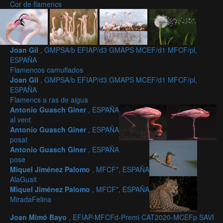
Cor de flamencs
Joan Gil
, GMPSA/b EFIAP/d3 GMAPS MCEF/d1 MFCF/pl,
ESPAÑA
Flamencos camuflados
Joan Gil
, GMPSA/b EFIAP/d3 GMAPS MCEF/d1 MFCF/pl,
ESPAÑA
Flamencs a ras de aigua
Antonio Guasch Giner
, ESPAÑA
al vent
Antonio Guasch Giner
, ESPAÑA
posat
Antonio Guasch Giner
, ESPAÑA
pose
Miquel Jiménez Palomo
, MFCF*, ESPAÑA
AlaGuait
Miquel Jiménez Palomo
, MFCF*, ESPAÑA
MiradaFelina
Joan Mimó Bayo
, EFIAP-MFCFd-Premi CAT2020-MCEFp SAVI