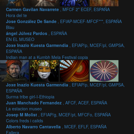
Carmen Gavilan Navarrete
, MFCF 2* ECEF, ESPAÑA
Hora del te
Jose González De Sande
, EFIAP-MCEF-MFCF***, ESPAÑA
Blau
ángel Júlvez Pardos
, ESPAÑA
EN EL MUSEO
Joxe Inazio Kuesta Garmendia
, EFIAP/p, MCEF/pl, GMPSA,
ESPAÑA
Indian man at a Kumbh Mela Festival copia
Joxe Inazio Kuesta Garmendia
, EFIAP/p, MCEF/pl, GMPSA,
ESPAÑA
Surma tribe girl-I-Ethiopia
Juan Manchado Fernandez
, AFCF, ACEF, ESPAÑA
La estacion museo
Josep M Molist
, EFIAP/g, MCEF/pt, MFCFo, ESPAÑA
Colors freds i calids
Alberto Navarro Cantavella
, MCEF, EFLF, ESPAÑA
Fallera