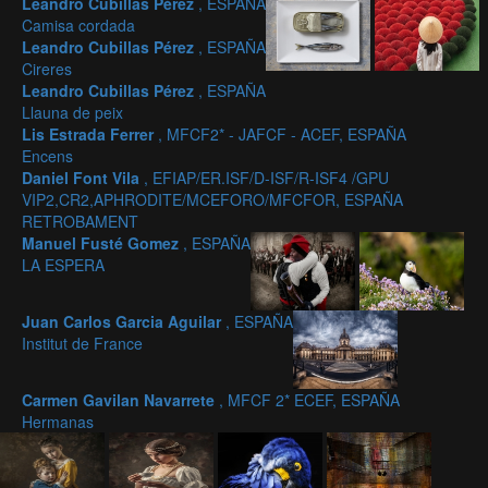
Leandro Cubillas Pérez
, ESPAÑA
Camisa cordada
Leandro Cubillas Pérez
, ESPAÑA
Cireres
Leandro Cubillas Pérez
, ESPAÑA
Llauna de peix
Lis Estrada Ferrer
, MFCF2* - JAFCF - ACEF, ESPAÑA
Encens
Daniel Font Vila
, EFIAP/ER.ISF/D-ISF/R-ISF4 /GPU
VIP2,CR2,APHRODITE/MCEFORO/MFCFOR, ESPAÑA
RETROBAMENT
Manuel Fusté Gomez
, ESPAÑA
LA ESPERA
Juan Carlos Garcia Aguilar
, ESPAÑA
Institut de France
Carmen Gavilan Navarrete
, MFCF 2* ECEF, ESPAÑA
Hermanas