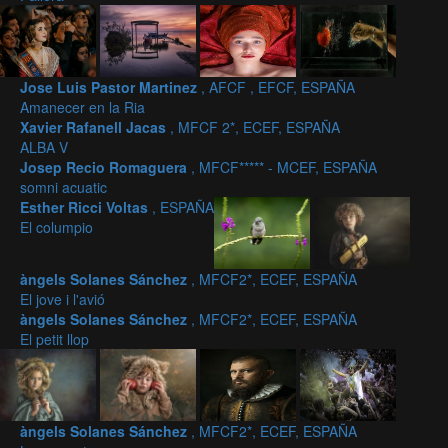
Jose Luis Pastor Martinez
, AFCF , EFCF, ESPAÑA
Amanecer en la Ria
Xavier Rafanell Jacas
, MFCF 2*, ECEF, ESPAÑA
ALBA V
Josep Recio Romaguera
, MFCF***** - MCEF, ESPAÑA
somni acuatic
Esther Ricci Voltas
, ESPAÑA
El columpio
àngels Solanes Sánchez
, MFCF2*, ECEF, ESPAÑA
El jove i l'avió
àngels Solanes Sánchez
, MFCF2*, ECEF, ESPAÑA
El petit llop
àngels Solanes Sánchez
, MFCF2*, ECEF, ESPAÑA