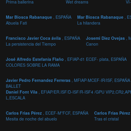
Prima ballerina
Wet dreams
VI
Mar Biosca Rabanaque
, ESPAÑA
Mar Biosca Rabanaque
, 
Abuela Fati
La hilandera
Francisco Javier Coca ávila
, ESPAÑA
Josemi Diez Ovejas
, 
La persistencia del Tiempo
Canon
José Alfredo Estefanía Flaño
, EFIAP-d1 ECEF- plata, ESPAÑA
COLORES SOBRE LA RAMA
Javier Pedro Fernandez Ferreras
, MFIAP-MCEF-IR/ISF, ESPAÑA
BALLET
Daniel Font Vila
, EFIAP/ER.ISF/D-ISF/R-ISF4 /GPU VIP2,CR
L,ESCALA
Carlos Frias Pérez
, ECEF-M*FCF, ESPAÑA
Carlos Frias Pére
Mesita de noche del abuelo
Tras el cristal