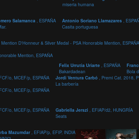
miseria humana
omero Salamanca
, ESPAÑA
Antonio Soriano Llamazares
, ESPA
ar.
Casita portuguesa
p Mention D'Honneur & Silver Medal - PSA Honorable Mention, ESPAÑ
Honorable Mention, ESPAÑA
Felix Urrutia Uriarte
, ESPAÑA
Franc
Bakardadean
Bola 
 MFCF/o, MCEF/p, ESPAÑA
Jordi Ventura Carbó
, Premi Cat. 2018,
La barbería
 MFCF/o, MCEF/p, ESPAÑA
 MFCF/o, MCEF/p, ESPAÑA
Gabriella Jerszi
, EFIAP/d2, HUNGRÍA
Seats
rba Mazumdar
, EFIAP/p, EFIP, INDIA
NNY2