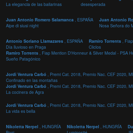
La elegancia de las bailarinas
desesperada
Juan Antonio Romero Salamanca
, ESPAÑA
Juan Antonio R
Alpe di siusi night
Nosa Señora do M
Antonio Soriano Llamazares
, ESPAÑA
Ramiro Torrents
, Fia
Día lluvioso en Praga
Cliclos
Ramiro Torrents
, Fiap Mention D'Honneur & Silver Medal - PSA 
Sueño Patagónico
Jordi Ventura Carbó
, Premi Cat. 2018, Premio Nac. CEF 2020,
Confinado en las montañas
Jordi Ventura Carbó
, Premi Cat. 2018, Premio Nac. CEF 2020,
La cocinera de Agra
Jordi Ventura Carbó
, Premi Cat. 2018, Premio Nac. CEF 2020,
La vida es bella
Nikoletta Nerpel
, HUNGRÍA
Nikoletta Nerpel
, HUNGRÍA
Du
Bogi
Luminosité
JE