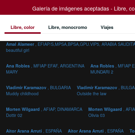
Galería de imágenes aceptadas - Libre, co
Libre, color
Libre, monocromo
Viajes
Amal Alameer
, EFIAP/S,MPSA,BPSA,GPU.VIP5, ARABIA SAUDIT
beautiful girl
Ana Robles
, MFIAP EFAF, ARGENTINA
Ana Robles
, MFIAP 
MARY
MUNDARI 2
Vladimir Karamazov
, BULGARIA
Vladimir Karamazov
, BULGA
Muddy childhood
Outside the law
Morten Wilgaard
, AFIAP, DINAMARCA
Morten Wilgaard
, AFI
Dottir 02
Olivia 03
Aitor Arana Arruti
, ESPAÑA
Aitor Arana Arruti
, ESPAÑA
To