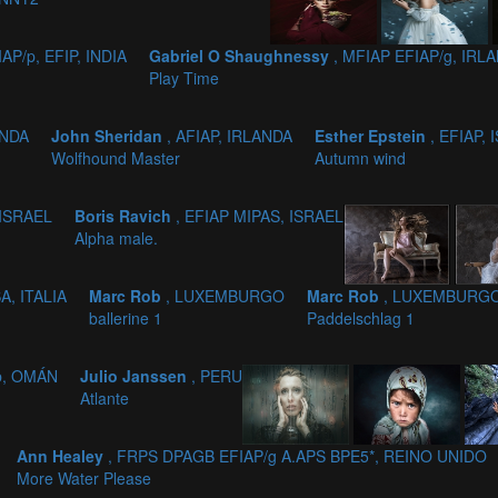
IAP/p, EFIP, INDIA
Gabriel O Shaughnessy
, MFIAP EFIAP/g, IRL
Play Time
ANDA
John Sheridan
, AFIAP, IRLANDA
Esther Epstein
, EFIAP,
Wolfhound Master
Autumn wind
 ISRAEL
Boris Ravich
, EFIAP MIPAS, ISRAEL
Alpha male.
A, ITALIA
Marc Rob
, LUXEMBURGO
Marc Rob
, LUXEMBURG
ballerine 1
Paddelschlag 1
/b, OMÁN
Julio Janssen
, PERU
Atlante
Ann Healey
, FRPS DPAGB EFIAP/g A.APS BPE5*, REINO UNIDO
More Water Please