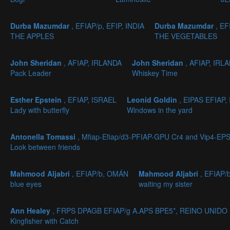
Durba Mazumdar
, EFIAP/p, EFIP, INDIA
Durba Mazumdar
, EF
THE APPLES
THE VEGETABLES
John Sheridan
, AFIAP, IRLANDA
John Sheridan
, AFIAP, IRL
Pack Leader
Whiskey Time
Esther Epstein
, EFIAP, ISRAEL
Leonid Goldin
, EIPAS EFIAP,
Lady with butterfly
Windows in the yard
Antonella Tomassi
, Mfiap-Efiap/d3-PFIAP-GPU Cr4 and Vip4-EPS
Look between friends
Mahmood Aljabri
, EFIAP/b, OMÁN
Mahmood Aljabri
, EFIAP
blue eyes
waiting my sister
Ann Healey
, FRPS DPAGB EFIAP/g A.APS BPE5*, REINO UNIDO
Kingfisher with Catch