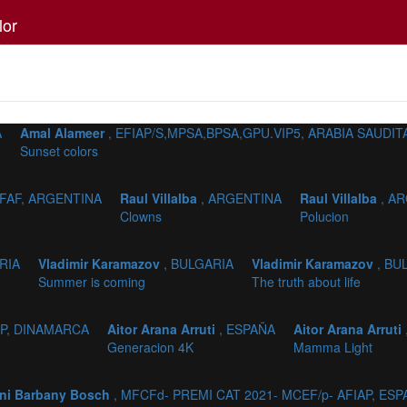
lor
A
Amal Alameer
, EFIAP/S,MPSA,BPSA,GPU.VIP5, ARABIA SAUDIT
Sunset colors
EFAF, ARGENTINA
Raul Villalba
, ARGENTINA
Raul Villalba
, A
Clowns
Polucion
RIA
Vladimir Karamazov
, BULGARIA
Vladimir Karamazov
, BU
Summer is coming
The truth about life
AP, DINAMARCA
Aitor Arana Arruti
, ESPAÑA
Aitor Arana Arruti
Generacion 4K
Mamma Light
ni Barbany Bosch
, MFCFd- PREMI CAT 2021- MCEF/p- AFIAP, ES