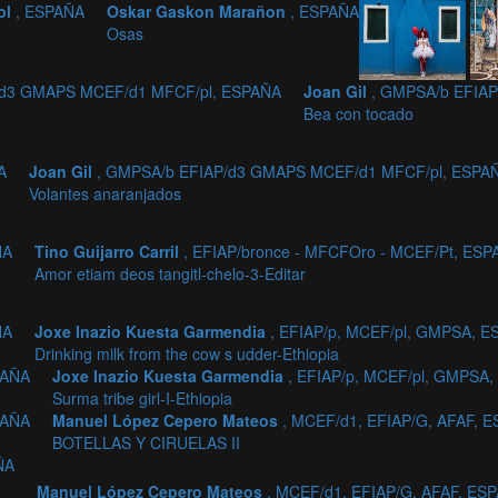
ol
, ESPAÑA
Oskar Gaskon Marañon
, ESPAÑA
Osas
/d3 GMAPS MCEF/d1 MFCF/pl, ESPAÑA
Joan Gil
, GMPSA/b EFIA
Bea con tocado
A
Joan Gil
, GMPSA/b EFIAP/d3 GMAPS MCEF/d1 MFCF/pl, ESPA
Volantes anaranjados
ÑA
Tino Guijarro Carril
, EFIAP/bronce - MFCFOro - MCEF/Pt, ES
Amor etiam deos tangitl-chelo-3-Editar
ÑA
Joxe Inazio Kuesta Garmendia
, EFIAP/p, MCEF/pl, GMPSA, 
Drinking milk from the cow s udder-Ethiopia
PAÑA
Joxe Inazio Kuesta Garmendia
, EFIAP/p, MCEF/pl, GMPSA
Surma tribe girl-I-Ethiopia
PAÑA
Manuel López Cepero Mateos
, MCEF/d1, EFIAP/G, AFAF, 
BOTELLAS Y CIRUELAS II
ÑA
Manuel López Cepero Mateos
, MCEF/d1, EFIAP/G, AFAF, ES