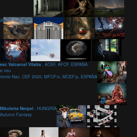
ÑA
A
esc Valcarcel Vilalta
, ACEF, AFCF, ESPAÑA
de neu
 Premio Nac. CEF 2020, MFCF/o, MCEF/p, ESPAÑA
Nikoletta Nerpel
, HUNGRÍA
Autumn Fantasy