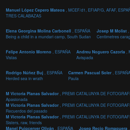
Manuel López Cepero Mateos
, MCEF/d1, EFIAP/G, AFAF, ESPA
TRES CALABAZAS
Elena Georgina Molina Carbonell
, ESPAÑA
Josep M Molist
Being a child in a mundari camp, South Sudan
Centimetres carag
Felipe Antonio Moreno
, ESPAÑA
Andreu Noguero Cazorla
,
Vistas
Avispada
Rodrigo Núñez Buj
, ESPAÑA
Carmen Pascual Soler
, ESPAÑ
Herded sea in wrath
Paula
M Victoria Planas Salvador
, PREMI CATALUNYA DE FOTOGRAFI
Apasionada
M Victoria Planas Salvador
, PREMI CATALUNYA DE FOTOGRAFI
Recuerdos del pasado
M Victoria Planas Salvador
, PREMI CATALUNYA DE FOTOGRAFI
Sisters, raw, friends
Manel Puigcerver Oliván
, ESPAÑA
Josep Recio Romaguera