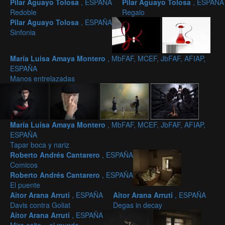
Pilar Aguayo Tolosa
, ESPAÑA
Pilar Aguayo Tolosa
, ESPAÑA
Redoble
Regalo
Pilar Aguayo Tolosa
, ESPAÑA
Sinfonia
María Luisa Amaya Montero
, MbFAF, MCEF, JbFAF, AFIAP,
ESPAÑA
Manos entrelazadas
María Luisa Amaya Montero
, MbFAF, MCEF, JbFAF, AFIAP,
ESPAÑA
Tapar boca y nariz
Roberto Andrés Cantarero
, ESPAÑA
Comicos
Roberto Andrés Cantarero
, ESPAÑA
El puente
Aitor Arana Arruti
, ESPAÑA
Aitor Arana Arruti
, ESPAÑA
Davis contra Goliat
Degas in decay
Aitor Arana Arruti
, ESPAÑA