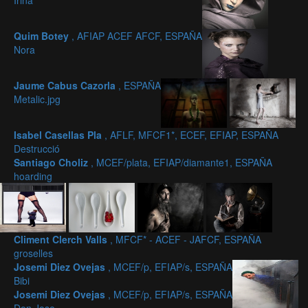
Irina
Quim Botey
, AFIAP ACEF AFCF, ESPAÑA
Nora
Jaume Cabus Cazorla
, ESPAÑA
Metalic.jpg
Isabel Casellas Pla
, AFLF, MFCF1*, ECEF, EFIAP, ESPAÑA
Destrucció
Santiago Choliz
, MCEF/plata, EFIAP/diamante1, ESPAÑA
hoarding
Climent Clerch Valls
, MFCF* - ACEF - JAFCF, ESPAÑA
groselles
Josemi Diez Ovejas
, MCEF/p, EFIAP/s, ESPAÑA
Bibi
Josemi Diez Ovejas
, MCEF/p, EFIAP/s, ESPAÑA