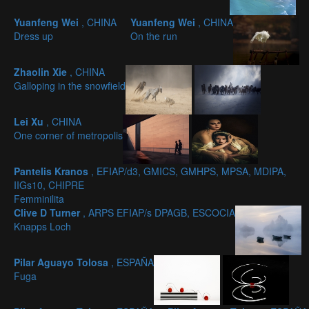
Yuanfeng Wei
, CHINA
Yuanfeng Wei
, CHINA
Dress up
On the run
Zhaolin Xie
, CHINA
Galloping in the snowfield
Lei Xu
, CHINA
One corner of metropolis
Pantelis Kranos
, EFIAP/d3, GMICS, GMHPS, MPSA, MDIPA,
IIGs10, CHIPRE
Femminilita
Clive D Turner
, ARPS EFIAP/s DPAGB, ESCOCIA
Knapps Loch
Pilar Aguayo Tolosa
, ESPAÑA
Fuga