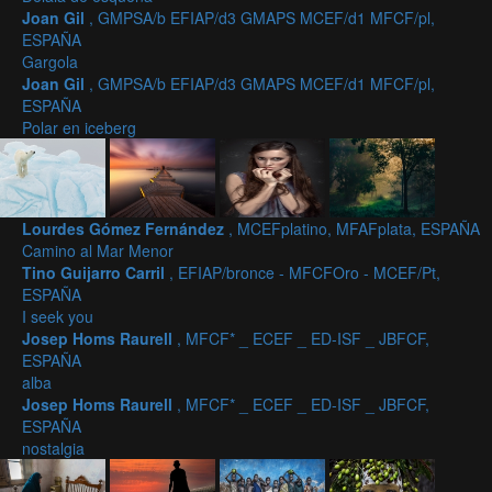
Joan Gil
, GMPSA/b EFIAP/d3 GMAPS MCEF/d1 MFCF/pl,
ESPAÑA
Gargola
Joan Gil
, GMPSA/b EFIAP/d3 GMAPS MCEF/d1 MFCF/pl,
ESPAÑA
Polar en iceberg
Lourdes Gómez Fernández
, MCEFplatino, MFAFplata, ESPAÑA
Camino al Mar Menor
Tino Guijarro Carril
, EFIAP/bronce - MFCFOro - MCEF/Pt,
ESPAÑA
I seek you
Josep Homs Raurell
, MFCF* _ ECEF _ ED-ISF _ JBFCF,
ESPAÑA
alba
Josep Homs Raurell
, MFCF* _ ECEF _ ED-ISF _ JBFCF,
ESPAÑA
nostalgia