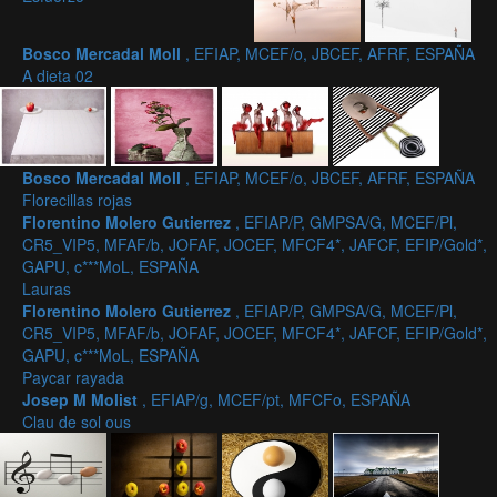
Bosco Mercadal Moll
, EFIAP, MCEF/o, JBCEF, AFRF, ESPAÑA
A dieta 02
Bosco Mercadal Moll
, EFIAP, MCEF/o, JBCEF, AFRF, ESPAÑA
Florecillas rojas
Florentino Molero Gutierrez
, EFIAP/P, GMPSA/G, MCEF/Pl,
CR5_VIP5, MFAF/b, JOFAF, JOCEF, MFCF4*, JAFCF, EFIP/Gold*,
GAPU, c***MoL, ESPAÑA
Lauras
Florentino Molero Gutierrez
, EFIAP/P, GMPSA/G, MCEF/Pl,
CR5_VIP5, MFAF/b, JOFAF, JOCEF, MFCF4*, JAFCF, EFIP/Gold*,
GAPU, c***MoL, ESPAÑA
Paycar rayada
Josep M Molist
, EFIAP/g, MCEF/pt, MFCFo, ESPAÑA
Clau de sol ous