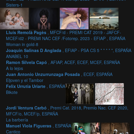
Sisters-1
Lluís Remolà Pagès
, MFCF/d - PREMI CAT 2019 - JAFCF-
MCEF/d2 - PREMI NAC CEF /Fotorep. 2023 - EFIAP , ESPAÑA
Woman in gold-8
Joaquin Salinas D Anglada
, EFIAP - PSA CS 5 * * * * *, ESPAÑA
ANABEL 10
Ramon Silvela Capó
, AFIAP, ACEF, ECEF, MCEF, ESPAÑA
A lo lejos
Juan Antonio Unzurrunzaga Posada
, ECEF, ESPAÑA
Eljoven y el Tambor
Felix Urrutia Uriarte
, ESPAÑA
Bikote
Jordi Ventura Carbó
, Premi Cat. 2018, Premio Nac. CEF 2020,
MFCF/o, MCEF/p, ESPAÑA
La barbería
Manuel Viola Figueras
, ESPAÑA
Cantico