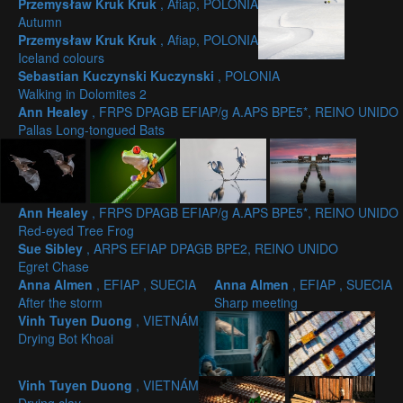
Przemysław Kruk Kruk
, Afiap, POLONIA
Autumn
Przemysław Kruk Kruk
, Afiap, POLONIA
Iceland colours
Sebastian Kuczynski Kuczynski
, POLONIA
Walking in Dolomites 2
Ann Healey
, FRPS DPAGB EFIAP/g A.APS BPE5*, REINO UNIDO
Pallas Long-tongued Bats
Ann Healey
, FRPS DPAGB EFIAP/g A.APS BPE5*, REINO UNIDO
Red-eyed Tree Frog
Sue Sibley
, ARPS EFIAP DPAGB BPE2, REINO UNIDO
Egret Chase
Anna Almen
, EFIAP , SUECIA
Anna Almen
, EFIAP , SUECIA
After the storm
Sharp meeting
Vinh Tuyen Duong
, VIETNÁM
Drying Bot Khoai
Vinh Tuyen Duong
, VIETNÁM