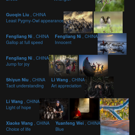
Guoqin Liu
, CHINA
Least Pygmy-Owl appearance
Fengliang Ni
, CHINA
Fengliang Ni
, CHINA
Gallop at full speed
Innocent
Fengliang Ni
, CHINA
Jump for joy
Shiyun Niu
, CHINA
Li Wang
, CHINA
Tacit understanding
Art appreciation
Li Wang
, CHINA
Light of hope
Xiaoke Wang
, CHINA
Yuanfeng Wei
, CHINA
Choice of life
Blue