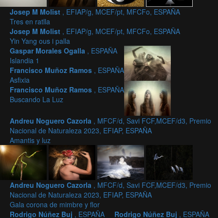
Josep M Molist
, EFIAP/g, MCEF/pt, MFCFo, ESPAÑA
Tres en ratlla
Josep M Molist
, EFIAP/g, MCEF/pt, MFCFo, ESPAÑA
Yin Yang ous i palla
Gaspar Morales Ogalla
, ESPAÑA
Islandia 1
Francisco Muñoz Ramos
, ESPAÑA
Asfixia
Francisco Muñoz Ramos
, ESPAÑA
Buscando La Luz
Andreu Noguero Cazorla
, MFCF/d, Savi FCF,MCEF/d3, Premio
Nacional de Naturaleza 2023, EFIAP, ESPAÑA
Amantis y luz
Andreu Noguero Cazorla
, MFCF/d, Savi FCF,MCEF/d3, Premio
Nacional de Naturaleza 2023, EFIAP, ESPAÑA
Gala corona de mimbre y flor
Rodrigo Núñez Buj
, ESPAÑA
Rodrigo Núñez Buj
, ESPAÑA