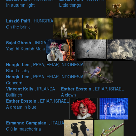
In autumn light
Little things
László Pálfi
, HUNGRÍA
On the brink
Sajal Ghosh
, INDIA
Yogi At Kumbh Mela
Hengki Lee
, PPSA, EFIAP, INDONESIA
Blue Lullaby
Hengki Lee
, PPSA, EFIAP, INDONESIA
Concord
Vincent Kelly
, IRLANDA
Esther Epstein
, EFIAP, ISRAEL
Bullfinch
A clown
Esther Epstein
, EFIAP, ISRAEL
A dream in blue
Ermanno Campalani
, ITALIA
Giù la mascherina