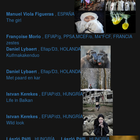
Manuel Viola Figueras
, ESPAÑA
The girl
Françoise Morio
, EFIAP/g, PPSA,MCEF/o, M4*FCF, FRANCIA
zestes
Daniel Lybaert
, Efiap/D3, HOLANDA
Kuifmakakenduo
Daniel Lybaert
, Efiap/D3, HOLANDA
Met paard en kar
Istvan Kerekes
, EFIAP/d3, HUNGRÍA
Life in Balkan
Istvan Kerekes
, EFIAP/d3, HUNGRÍA
Wild look
László Pálfi
, HUNGRÍA
László Pálfi
, HUNGRÍA