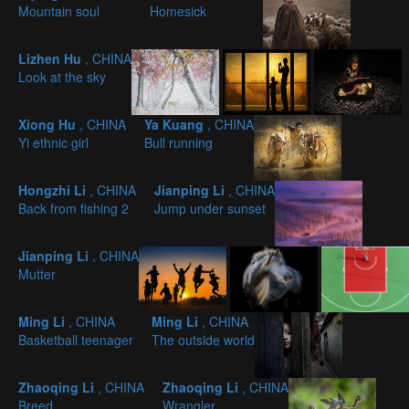
Mountain soul
Homesick
Lizhen Hu
, CHINA
Look at the sky
Xiong Hu
, CHINA
Ya Kuang
, CHINA
Yi ethnic girl
Bull running
Hongzhi Li
, CHINA
Jianping Li
, CHINA
Back from fishing 2
Jump under sunset
Jianping Li
, CHINA
Mutter
Ming Li
, CHINA
Ming Li
, CHINA
Basketball teenager
The outside world
Zhaoqing Li
, CHINA
Zhaoqing Li
, CHINA
Breed
Wrangler