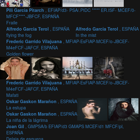
Pili Garcia Pitarch
, EFIAP/d3- PSA/.PIDC ***** ER.ISF- MCEF/0-
MFCF****-JBFCF, ESPAÑA
Fraile
Alfredo Garcia Terol
, ESPAÑA
Alfredo Garcia Terol
, ESPAÑA
flying the fog
In the mist
Frederic Garrido Vilajuana
, MFIAP-EsFIAP-MCEF/o-JBCEF-
M4eFCF-JAFCF, ESPAÑA
Golden flower
Frederic Garrido Vilajuana
, MFIAP-EsFIAP-MCEF/o-JBCEF-
M4eFCF-JAFCF, ESPAÑA
Mafati
Oskar Gaskon Marañon
, ESPAÑA
La estupa
Oskar Gaskon Marañon
, ESPAÑA
La niña de la lágrima
Joan Gil
, GMPSA/b EFIAP/d3 GMAPS MCEF/d1 MFCF/pl,
ESPAÑA
Delaia de esquena