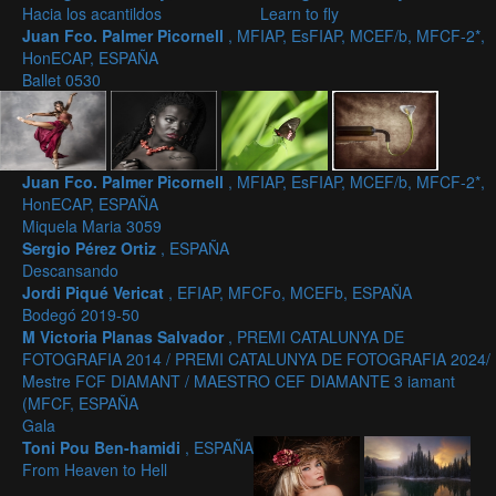
Hacia los acantildos
Learn to fly
Juan Fco. Palmer Picornell
, MFIAP, EsFIAP, MCEF/b, MFCF-2*,
HonECAP, ESPAÑA
Ballet 0530
Juan Fco. Palmer Picornell
, MFIAP, EsFIAP, MCEF/b, MFCF-2*,
HonECAP, ESPAÑA
Miquela Maria 3059
Sergio Pérez Ortiz
, ESPAÑA
Descansando
Jordi Piqué Vericat
, EFIAP, MFCFo, MCEFb, ESPAÑA
Bodegó 2019-50
M Victoria Planas Salvador
, PREMI CATALUNYA DE
FOTOGRAFIA 2014 / PREMI CATALUNYA DE FOTOGRAFIA 2024/
Mestre FCF DIAMANT / MAESTRO CEF DIAMANTE 3 iamant
(MFCF, ESPAÑA
Gala
Toni Pou Ben-hamidi
, ESPAÑA
From Heaven to Hell