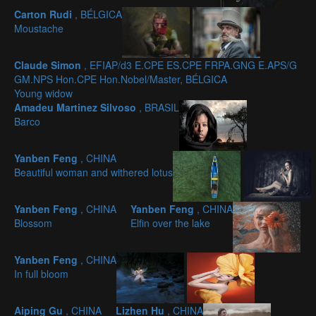
Carton Rudi
, BÉLGICA
Moustache
Claude Simon
, EFIAP/d3 E.CPE ES.CPE FRPA.GNG E.APS/G
GM.NPS Hon.CPE Hon.Nobel/Master, BÉLGICA
Young widow
Amadeu Martinez Silvoso
, BRASIL
Barco
Yanben Feng
, CHINA
Beautiful woman and withered lotus
Yanben Feng
, CHINA
Yanben Feng
, CHINA
Blossom
Elfin over the lake
Yanben Feng
, CHINA
In full bloom
Aiping Gu
, CHINA
Lizhen Hu
, CHINA