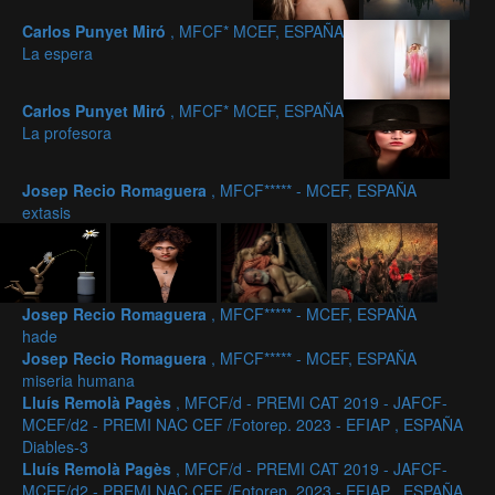
Carlos Punyet Miró
, MFCF* MCEF, ESPAÑA
La espera
Carlos Punyet Miró
, MFCF* MCEF, ESPAÑA
La profesora
Josep Recio Romaguera
, MFCF***** - MCEF, ESPAÑA
extasis
Josep Recio Romaguera
, MFCF***** - MCEF, ESPAÑA
hade
Josep Recio Romaguera
, MFCF***** - MCEF, ESPAÑA
miseria humana
Lluís Remolà Pagès
, MFCF/d - PREMI CAT 2019 - JAFCF-
MCEF/d2 - PREMI NAC CEF /Fotorep. 2023 - EFIAP , ESPAÑA
Diables-3
Lluís Remolà Pagès
, MFCF/d - PREMI CAT 2019 - JAFCF-
MCEF/d2 - PREMI NAC CEF /Fotorep. 2023 - EFIAP , ESPAÑA