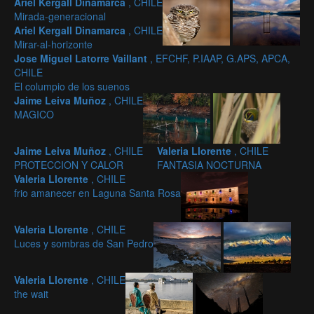
Ariel Kergall Dinamarca
, CHILE
Mirada-generacional
Ariel Kergall Dinamarca
, CHILE
Mirar-al-horizonte
Jose Miguel Latorre Vaillant
, EFCHF, P.IAAP, G.APS, APCA,
CHILE
El columpio de los suenos
Jaime Leiva Muñoz
, CHILE
MAGICO
Jaime Leiva Muñoz
, CHILE
Valeria Llorente
, CHILE
PROTECCION Y CALOR
FANTASIA NOCTURNA
Valeria Llorente
, CHILE
frio amanecer en Laguna Santa Rosa
Valeria Llorente
, CHILE
Luces y sombras de San Pedro
Valeria Llorente
, CHILE
the wait