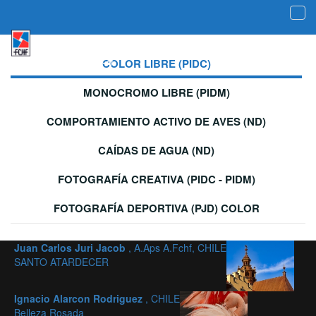
Tog
navi
Galería de imágenes aceptadas - COLOR
LIBRE (PIDC)
COLOR LIBRE (PIDC)
MONOCROMO LIBRE (PIDM)
COMPORTAMIENTO ACTIVO DE AVES (ND)
CAÍDAS DE AGUA (ND)
FOTOGRAFÍA CREATIVA (PIDC - PIDM)
FOTOGRAFÍA DEPORTIVA (PJD) COLOR
Juan Carlos Juri Jacob
, A.Aps A.Fchf, CHILE
SANTO ATARDECER
Ignacio Alarcon Rodriguez
, CHILE
Belleza Rosada