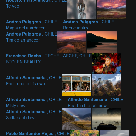
Te veo
Andres Puiggros
, CHILE
Andres Puiggros
, CHILE
Magia del atardecer
Reencuentro
Andres Puiggros
, CHILE
Timido amanecer
Francisco Rocha
, TFCHF - AFCHF, CHILE
STOLEN BEAUTY
Alfredo Santamaria
, CHILE
Each one to his own
Alfredo Santamaria
, CHILE
Alfredo Santamaria
, CHILE
Misty dawn
Road to the rainbow
Alfredo Santamaria
, CHILE
Solitary at dawn
Pablo Santander Rojas
, CHILE