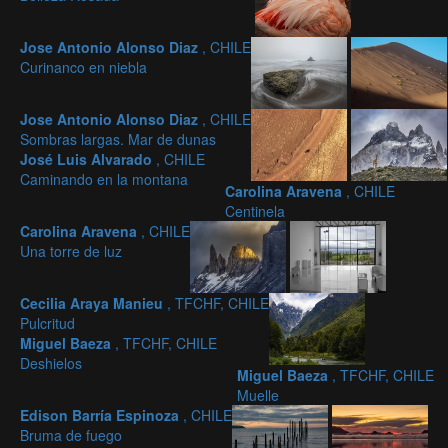
Jose Antonio Alonso Diaz
, CHILE
Curinanco en niebla
Jose Antonio Alonso Diaz
, CHILE
Sombras largas. Mar de dunas
José Luis Alvarado
, CHILE
Caminando en la montana
Carolina Aravena
, CHILE
Centinela
Carolina Aravena
, CHILE
Una torre de luz
Cecilia Araya Manieu
, TFCHF, CHILE
Pulcritud
Miguel Baeza
, TFCHF, CHILE
Deshielos
Miguel Baeza
, TFCHF, CHILE
Muelle
Edison Barría Espinoza
, CHILE
Bruma de fuego