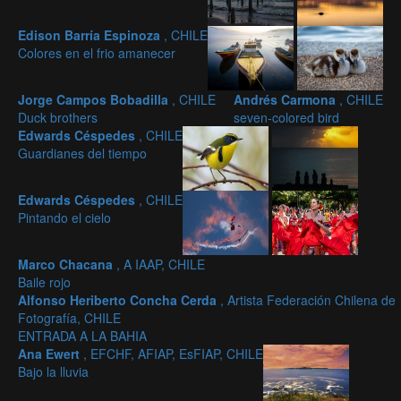
Edison Barría Espinoza
, CHILE
Colores en el frio amanecer
Jorge Campos Bobadilla
, CHILE
Andrés Carmona
, CHILE
Duck brothers
seven-colored bird
Edwards Céspedes
, CHILE
Guardianes del tiempo
Edwards Céspedes
, CHILE
Pintando el cielo
Marco Chacana
, A IAAP, CHILE
Baile rojo
Alfonso Heriberto Concha Cerda
, Artista Federación Chilena de
Fotografía, CHILE
ENTRADA A LA BAHIA
Ana Ewert
, EFCHF, AFIAP, EsFIAP, CHILE
Bajo la lluvia