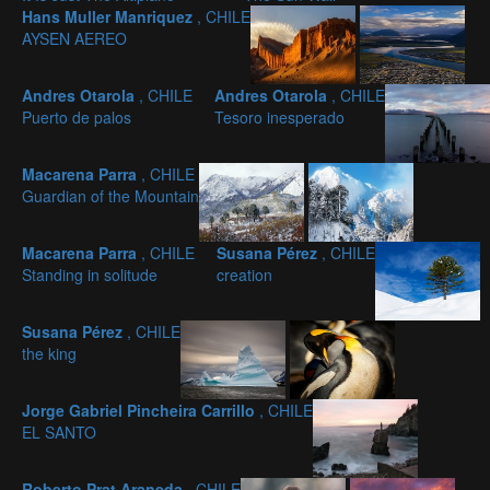
Hans Muller Manriquez
, CHILE
AYSEN AEREO
Andres Otarola
, CHILE
Andres Otarola
, CHILE
Puerto de palos
Tesoro inesperado
Macarena Parra
, CHILE
Guardian of the Mountain
Macarena Parra
, CHILE
Susana Pérez
, CHILE
Standing in solitude
creation
Susana Pérez
, CHILE
the king
Jorge Gabriel Pincheira Carrillo
, CHILE
EL SANTO
Roberto Prat Araneda
, CHILE