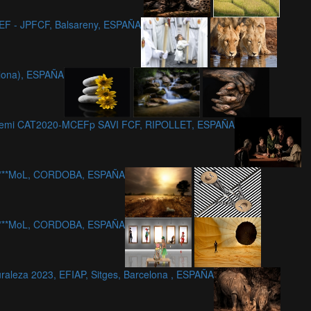
EF - JPFCF, Balsareny, ESPAÑA
celona), ESPAÑA
remi CAT2020-MCEFp SAVI FCF, RIPOLLET, ESPAÑA
 c***MoL, CORDOBA, ESPAÑA
 c***MoL, CORDOBA, ESPAÑA
raleza 2023, EFIAP, Sitges, Barcelona , ESPAÑA