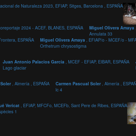
cional de Naturaleza 2023, EFIAP, Sitges, Barcelona , ESPAÑA
oreportaje 2024 - ACEF, BLANES, ESPAÑA
Miguel Olivera Amaya
Annulata 33
 Frontera, ESPAÑA
Miguel Olivera Amaya
, EFIAP/o - MCEF/o - MFA
Orthetrum chrysostigma
Juan Antonio Palacios Garcia
, MCEF - EFIAP, EIBAR, ESPAÑA
Lago glaciar
 Soler
, Almería , ESPAÑA
Carmen Pascual Soler
, Almería , ESPA
lc 4
ué Vericat
, EFIAP, MFCFo, MCEFb, Sant Pere de Ribes, ESPAÑA
spècies 1