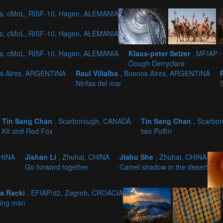
us, cMoL, RISF-10, Hagen, ALEMANIA
us, cMoL, RISF-10, Hagen, ALEMANIA
us, cMoL, RISF-10, Hagen, ALEMANIA
Klaus-peter Selzer
, MFIAP -
Öough Derryclare
os Aires, ARGENTINA
Raul Villalba
, Buenos Aires, ARGENTINA
Ninfas del mar
Tin Sang Chan
, Scarborough, CANADÁ
Tin Sang Chan
, Scarbo
Kit and Red Fox
two Puffin
CHINA
Jishan Li
, Zhuhai, CHINA
Jiahu She
, Zhuhai, CHINA
Go forward together
Camel shadow in the desert
a Racki
, EFIAP/d2, Zagreb, CROACIA
ting man