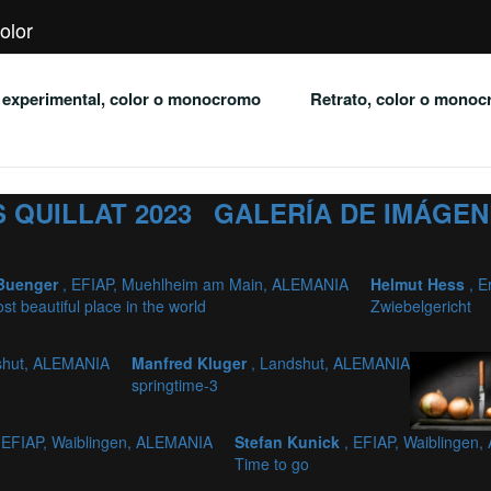
olor
o experimental, color o monocromo
Retrato, color o mono
 QUILLAT 2023
GALERÍA DE IMÁGEN
 Buenger
, EFIAP, Muehlheim am Main, ALEMANIA
Helmut Hess
, 
t beautiful place in the world
Zwiebelgericht
shut, ALEMANIA
Manfred Kluger
, Landshut, ALEMANIA
springtime-3
 EFIAP, Waiblingen, ALEMANIA
Stefan Kunick
, EFIAP, Waiblingen
Time to go