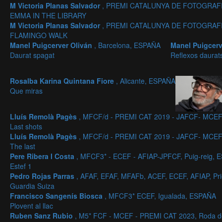
M Victoria Planas Salvador
, PREMI CATALUNYA DE FOTOGRAFIA
EMMA IN THE LIBRARY
M Victoria Planas Salvador
, PREMI CATALUNYA DE FOTOGRAFIA
FLAMINGO WALK
Manel Puigcerver Oliván
, Barcelona, ESPAÑA
Manel Puigcerv
Daurat spagat
Reflexos daurat
Rosalba Karina Quintana Fiore
, Alicante, ESPAÑA
Que miras
Lluís Remolà Pagès
, MFCF/d - PREMI CAT 2019 - JAFCF- MCEF
Last shots
Lluís Remolà Pagès
, MFCF/d - PREMI CAT 2019 - JAFCF- MCEF
The last
Pere Ribera I Costa
, MFCF3* - ECEF - AFIAP-JPFCF, Puig-reig,
Estef 1
Pedro Rojas Parras
, AFAF, EFAF, MFAFb, ACEF, ECEF, AFIAP, P
Guardia Suiza
Francisco Sangenís Biosca
, MFCF3* ECEF, Igualada, ESPAÑA
Plovent al llac
Ruben Sanz Rubio
, M5* FCF - MCEF - PREMI CAT 2023, Roda d