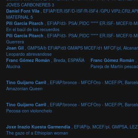
JOVES CARBONERES 3
Daniel Font Vila
, EFIAP/ER.ISF/D-ISF/R-ISF4 /GPU VIP2,CR2
MATERNAL 5
Pili Garcia Pitarch
, EFIAP/d3- PSA/.PIDC ***** ER.ISF- MCEF/0-
En el baúl de los recuerdos
Pili Garcia Pitarch
, EFIAP/d3- PSA/.PIDC ***** ER.ISF- MCEF/0-
Guerrera
Joan Gil
, GMPSA/b EFIAP/d3 GMAPS MCEF/d1 MFCF/pl, Alcanar 
Leopardo abrevandose
Franc Gómez Román
, Breda, ESPAÑA
Franc Gómez Román
,
Alucina
Pareja de Martín pesca
Tino Guijarro Carril
, EFIAP/bronce - MFCFOro - MCEF/Pt, Barce
Amazonian Queen
Tino Guijarro Carril
, EFIAP/bronce - MFCFOro - MCEF/Pt, Barce
Pecosa con violonchelo
Joxe Inazio Kuesta Garmendia
, EFIAP/p, MCEF/pl, GMPSA, LE
The gaze of a Ethiopian woman