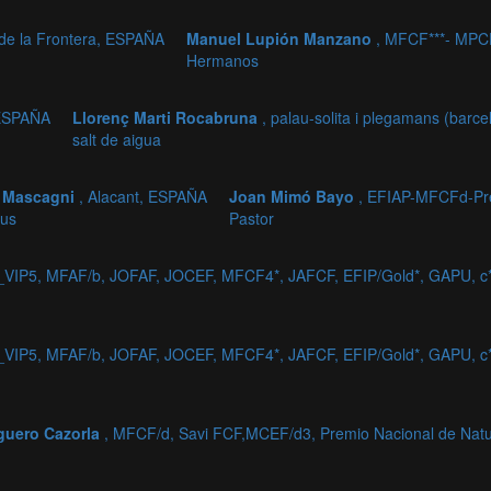
de la Frontera, ESPAÑA
Manuel Lupión Manzano
, MFCF***- MPC
Hermanos
, ESPAÑA
Llorenç Marti Rocabruna
, palau-solita i plegamans (bar
salt de aigua
 Mascagni
, Alacant, ESPAÑA
Joan Mimó Bayo
, EFIAP-MFCFd-P
us
Pastor
_VIP5, MFAF/b, JOFAF, JOCEF, MFCF4*, JAFCF, EFIP/Gold*, GAPU,
_VIP5, MFAF/b, JOFAF, JOCEF, MFCF4*, JAFCF, EFIP/Gold*, GAPU,
guero Cazorla
, MFCF/d, Savi FCF,MCEF/d3, Premio Nacional de Natu