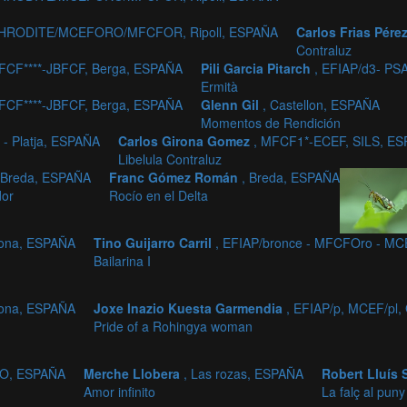
,APHRODITE/MCEFORO/MFCFOR, Ripoll, ESPAÑA
Carlos Frias Pére
Contraluz
MFCF****-JBFCF, Berga, ESPAÑA
Pili Garcia Pitarch
, EFIAP/d3- PS
Ermità
MFCF****-JBFCF, Berga, ESPAÑA
Glenn Gil
, Castellon, ESPAÑA
Momentos de Rendición
- Platja, ESPAÑA
Carlos Girona Gomez
, MFCF1*-ECEF, SILS, E
Libelula Contraluz
 Breda, ESPAÑA
Franc Gómez Román
, Breda, ESPAÑA
dor
Rocío en el Delta
lona, ESPAÑA
Tino Guijarro Carril
, EFIAP/bronce - MFCFOro - MC
Bailarina I
lona, ESPAÑA
Joxe Inazio Kuesta Garmendia
, EFIAP/p, MCEF/pl
Pride of a Rohingya woman
ZO, ESPAÑA
Merche Llobera
, Las rozas, ESPAÑA
Robert Lluís 
Amor infinito
La falç al puny