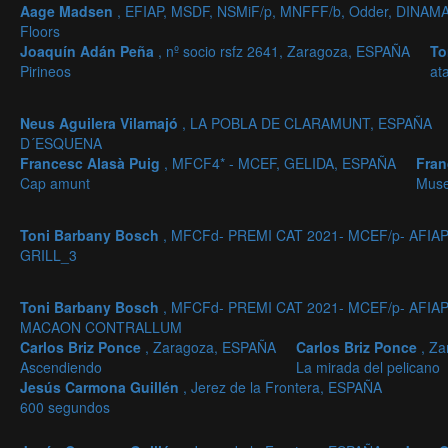
Aage Madsen
, EFIAP, MSDF, NSMiF/p, MNFFF/b, Odder, DINA
Floors
Joaquín Adán Peña
, nº socio rsfz 2641, Zaragoza, ESPAÑA
To
Pirineos
at
Neus Aguilera Vilamajó
, LA POBLA DE CLARAMUNT, ESPAÑA
D´ESQUENA
Francesc Alasà Puig
, MFCF4* - MCEF, GELIDA, ESPAÑA
Fran
Cap amunt
Mus
Toni Barbany Bosch
, MFCFd- PREMI CAT 2021- MCEF/p- AFIAP, 
GRILL_3
Toni Barbany Bosch
, MFCFd- PREMI CAT 2021- MCEF/p- AFIAP, 
MACAON CONTRALLUM
Carlos Briz Ponce
, Zaragoza, ESPAÑA
Carlos Briz Ponce
, Z
Ascendiendo
La mirada del pelicano
Jesús Carmona Guillén
, Jerez de la Frontera, ESPAÑA
600 segundos