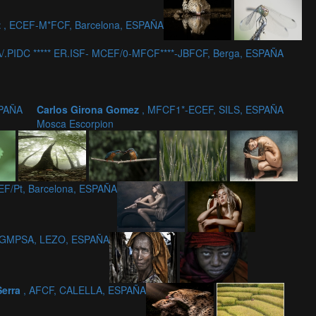
z
, ECEF-M*FCF, Barcelona, ESPAÑA
A/.PIDC ***** ER.ISF- MCEF/0-MFCF****-JBFCF, Berga, ESPAÑA
SPAÑA
Carlos Girona Gomez
, MFCF1*-ECEF, SILS, ESPAÑA
Mosca Escorpion
EF/Pt, Barcelona, ESPAÑA
, GMPSA, LEZO, ESPAÑA
Serra
, AFCF, CALELLA, ESPAÑA