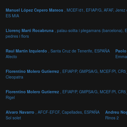
Manuel López Cepero Mateos
, MCEF/d1, EFIAP/G, AFAF, Jerez 
ES MIA
Llorenç Marti Rocabruna
, palau-solita i plegamans (barcelona)
pedres i flors
Raul Martin Izquierdo
, Santa Cruz de Tenerife, ESPAÑA
Paolo
Afecto
Emma
Florentino Molero Gutierrez
, EFIAP/P, GMPSA/G, MCEF/Pl, CR5
Cleopatra
Florentino Molero Gutierrez
, EFIAP/P, GMPSA/G, MCEF/Pl, CR5
Rigel
Alvaro Navarro
, AFCF-EFCF, Capellades, ESPAÑA
Andreu No
Sol solet
Rinos 2