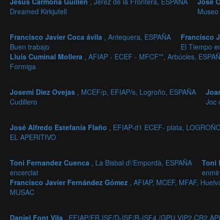
Jesús Carmona Guillén
, Jerez de la Frontera, ESPAÑA
Jose 
Dreamed Kirkjufell
Museo 
Francisco Javier Coca ávila
, Antequera, ESPAÑA
Francisco J
Buen trabajo
El Tiempo e
Lluís Cuminal Mollera
, AFIAP - ECEF - MFCF**, Arbúcies, ESPA
Formiga
Josemi Diez Ovejas
, MCEF/p, EFIAP/s, Logroño, ESPAÑA
Joa
Cudillero
Joc
José Alfredo Estefanía Flaño
, EFIAP-d1 ECEF- plata, LOGROÑ
EL APERITIVO
Toni Fernandez Cuenca
, La Bisbal d\'Empordà, ESPAÑA
Toni
encerclat
enmir
Francisco Javier Fernández Gómez
, AFIAP, MCEF, MFAF, Huel
MUSAC
Daniel Font Vila
, EFIAP/ER.ISF/D-ISF/R-ISF4 /GPU VIP2,CR2