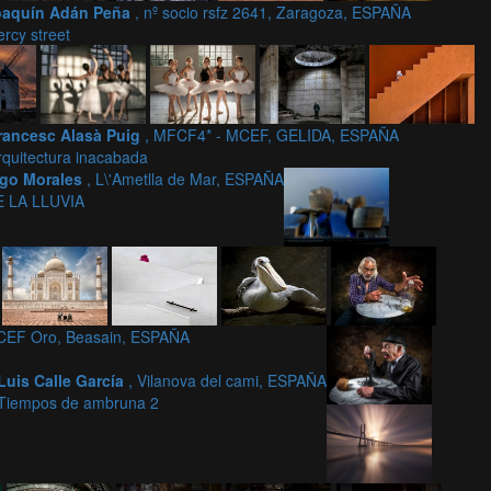
oaquín Adán Peña
, nº socio rsfz 2641, Zaragoza, ESPAÑA
rcy street
rancesc Alasà Puig
, MFCF4* - MCEF, GELIDA, ESPAÑA
rquitectura inacabada
ego Morales
, L\'Ametlla de Mar, ESPAÑA
 LA LLUVIA
MCEF Oro, Beasain, ESPAÑA
Luis Calle García
, Vilanova del cami, ESPAÑA
Tiempos de ambruna 2