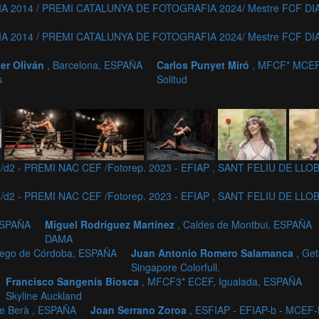
 2014 / PREMI CATALUNYA DE FOTOGRAFIA 2024/ Mestre FCF DIA
 2014 / PREMI CATALUNYA DE FOTOGRAFIA 2024/ Mestre FCF DIA
er Oliván
, Barcelona, ESPAÑA
Carlos Punyet Miró
, MFCF* MCEF
s
Solitud
/d2 - PREMI NAC CEF /Fotorep. 2023 - EFIAP , SANT FELIU DE LL
/d2 - PREMI NAC CEF /Fotorep. 2023 - EFIAP , SANT FELIU DE LL
 ESPAÑA
Miguel Rodríguez Martínez
, Caldes de Montbui, ESPAÑA
DAMA
riego de Córdoba, ESPAÑA
Juan Antonio Romero Salamanca
, Ge
Singapore Colorfull.
Francisco Sangenís Biosca
, MFCF3* ECEF, Igualada, ESPAÑA
Skyline Auckland
e Berà , ESPAÑA
Joan Serrano Zoroa
, ESFIAP - EFIAP-b - MCE