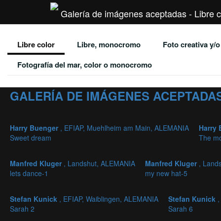
Galería de imágenes aceptadas - Libre c
Libre color
Libre, monocromo
Foto creativa y/
Fotografía del mar, color o monocromo
GALERÍA DE IMÁGENES ACEPTADAS
Harry Buenger
, EFIAP, Muehlheim am Main, ALEMANIA
Harry
Sweet dream
The mos
Manfred Kluger
, Landshut, ALEMANIA
Manfred Kluger
, Land
lets dance-1
my new hat-5
Stefan Kunick
, EFIAP, Waiblingen, ALEMANIA
Stefan Kunick
,
Sarah 2
Sarah 6