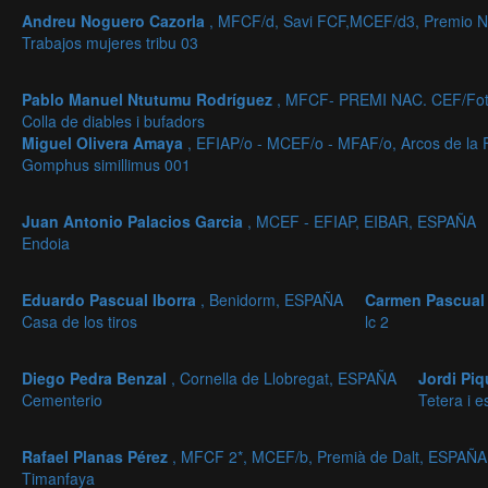
Andreu Noguero Cazorla
, MFCF/d, Savi FCF,MCEF/d3, Premio Na
Trabajos mujeres tribu 03
Pablo Manuel Ntutumu Rodríguez
, MFCF- PREMI NAC. CEF/Fot
Colla de diables i bufadors
Miguel Olivera Amaya
, EFIAP/o - MCEF/o - MFAF/o, Arcos de la
Gomphus simillimus 001
Juan Antonio Palacios Garcia
, MCEF - EFIAP, EIBAR, ESPAÑA
Endoia
Eduardo Pascual Iborra
, Benidorm, ESPAÑA
Carmen Pascual
Casa de los tiros
lc 2
Diego Pedra Benzal
, Cornella de Llobregat, ESPAÑA
Jordi Piq
Cementerio
Tetera i e
Rafael Planas Pérez
, MFCF 2*, MCEF/b, Premià de Dalt, ESPAÑA
Timanfaya