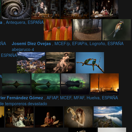
la
, Antequera, ESPAÑA
AÑA
Josemi Diez Ovejas
, MCEF/p, EFIAP/s, Logroño, ESPAÑA
abejaruco-4
n, ESPAÑA
ÑA
vier Fernández Gómez
, AFIAP, MCEF, MFAF, Huelva, ESPAÑA
de temporeros devastado