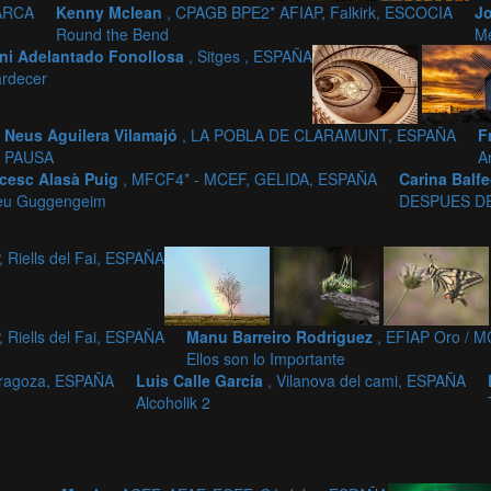
MARCA
Kenny Mclean
, CPAGB BPE2* AFIAP, Falkirk, ESCOCIA
J
Round the Bend
Me
ni Adelantado Fonollosa
, Sitges , ESPAÑA
ardecer
Neus Aguilera Vilamajó
, LA POBLA DE CLARAMUNT, ESPAÑA
F
PAUSA
A
cesc Alasà Puig
, MFCF4* - MCEF, GELIDA, ESPAÑA
Carina Balf
eu Guggengeim
DESPUES DE
Riells del Fai, ESPAÑA
Riells del Fai, ESPAÑA
Manu Barreiro Rodriguez
, EFIAP Oro / 
Ellos son lo Importante
aragoza, ESPAÑA
Luis Calle García
, Vilanova del cami, ESPAÑA
Alcoholik 2