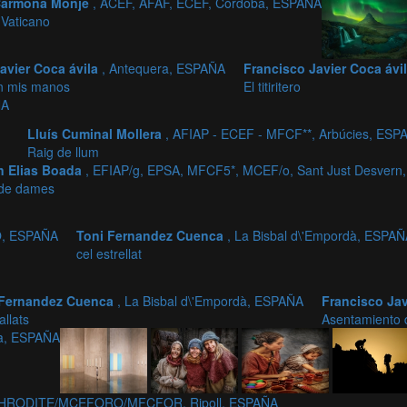
Carmona Monje
, ACEF, AFAF, ECEF, Córdoba, ESPAÑA
Vaticano
avier Coca ávila
, Antequera, ESPAÑA
Francisco Javier Coca ávi
n mis manos
El titiritero
ÑA
Lluís Cuminal Mollera
, AFIAP - ECEF - MFCF**, Arbúcies, ESP
Raig de llum
n Elias Boada
, EFIAP/g, EPSA, MFCF5*, MCEF/o, Sant Just Desver
 de dames
O, ESPAÑA
Toni Fernandez Cuenca
, La Bisbal d\'Empordà, ESPA
cel estrellat
 Fernandez Cuenca
, La Bisbal d\'Empordà, ESPAÑA
Francisco Ja
allats
Asentamiento 
va, ESPAÑA
,APHRODITE/MCEFORO/MFCFOR, Ripoll, ESPAÑA