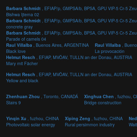
Barbara Schmidt
, EFIAP/p, GMPSA/b, BPSA, GPU VIP-5 Cr-5 Ze
Bishwa Ijtema 02
Barbara Schmidt
, EFIAP/p, GMPSA/b, BPSA, GPU VIP-5 Cr-5 Ze
concrete gray
Barbara Schmidt
, EFIAP/p, GMPSA/b, BPSA, GPU VIP-5 Cr-5 Ze
Parade of camels 04
Raul Villalba
, Buenos Aires, ARGENTINA
Raul Villalba
, Buen
Black love
La provocación
Helmut Resch
, EFIAP, MVÖAV, TULLN an der Donau, AUSTRIA
Mary mit Fächer
Helmut Resch
, EFIAP, MVÖAV, TULLN an der Donau, AUSTRIA
Yellow and black
Zhenhuan Zhou
, Toronto, CANADÁ
Xinghua Chen
, fuzhou, 
Stairs 9
Bridge construction
Yinqin Xu
, fuzhou, CHINA
Xiping Zeng
, fuzhou, CHINA
Ned
Photovoltaic solar energy
Rural persimmon industry
Wai