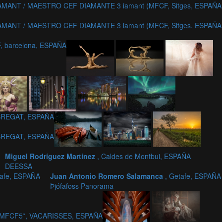
MANT / MAESTRO CEF DIAMANTE 3 iamant (MFCF, Sitges, ESPAÑA
MANT / MAESTRO CEF DIAMANTE 3 iamant (MFCF, Sitges, ESPAÑA
, barcelona, ESPAÑA
OBREGAT, ESPAÑA
OBREGAT, ESPAÑA
Miguel Rodríguez Martínez
, Caldes de Montbui, ESPAÑA
DEESSA
tafe, ESPAÑA
Juan Antonio Romero Salamanca
, Getafe, ESPAÑA
Þjófafoss Panorama
F-MFCF5*, VACARISSES, ESPAÑA