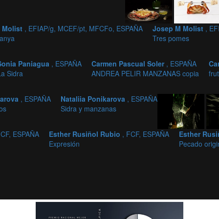
 Molist
, EFIAP/g, MCEF/pt, MFCFo, ESPAÑA
Josep M Molist
, E
anya
Tres pomes
Sonia Paniagua
, ESPAÑA
Carmen Pascual Soler
, ESPAÑA
Ca
La Sidra
ANDREA PELIR MANZANAS copia
fru
karova
, ESPAÑA
Nataliia Ponikarova
, ESPAÑA
los
Sidra y manzanas
 FCF, ESPAÑA
Esther Rusiñol Rubio
, FCF, ESPAÑA
Esther Rus
Expresión
Pecado origi