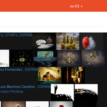
es-ES
/p, EFIAP/s, ESPAÑA
dez Fernandez
, ESPAÑA
Luis Martinez Camblor
, ESPAÑA
acion Perfecta