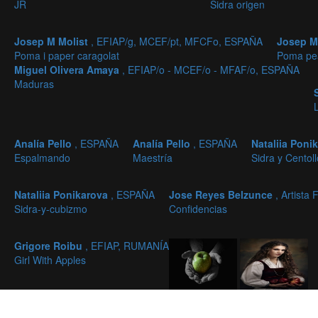
JR
Sidra origen
Josep M Molist
, EFIAP/g, MCEF/pt, MFCFo, ESPAÑA
Josep M
Poma i paper caragolat
Poma pe
Miguel Olivera Amaya
, EFIAP/o - MCEF/o - MFAF/o, ESPAÑA
Maduras
Analía Pello
, ESPAÑA
Analía Pello
, ESPAÑA
Nataliia Poni
Espalmando
Maestría
Sidra y Centol
Nataliia Ponikarova
, ESPAÑA
Jose Reyes Belzunce
, Artista
Sidra-y-cubizmo
Confidencias
Grigore Roibu
, EFIAP, RUMANÍA
Girl With Apples