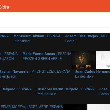
Sidra
SPAÑA
Montserrat Alviani
, ESPAÑA
Josemi Diez Ovejas
, MCEF
Intensidad
Coctel
as
, ESPAÑA
Maria Fuerte Armas
, ESPAÑA
E JABÓN
FROZEN GREEN APPLE
avilan Navarrete
, MFCF 2* ECEF, ESPAÑA
Juan Carlos Hernan
 en jarron
La decision
ín Delgado
, ESPAÑA
Cristóbal Martín Delgado
, ESPAÑA
Jose 
Pedúnculo 2
Combin
, EFIAP, MCEF/o, JBCEF, AFRF, ESPAÑA