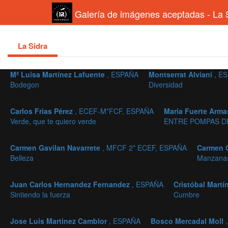
Galería de imágenes aceptadas - La 
La Sidra
Mª Luisa Martínez Lafuente
, ESPAÑA
Montserrat Alviani
, E
Bodegon
Diversidad
Carlos Frias Pérez
, ECEF-M*FCF, ESPAÑA
Maria Fuerte Arm
Verde, que te quiero verde
ENTRE POMPAS D
Carmen Gavilan Navarrete
, MFCF 2* ECEF, ESPAÑA
Carmen G
Belleza
Manzanas
Juan Carlos Hernandez Fernandez
, ESPAÑA
Cristóbal Mart
Sintiendo la fuerza
Cumbre
Jose Luis Martinez Camblor
, ESPAÑA
Bosco Mercadal Moll