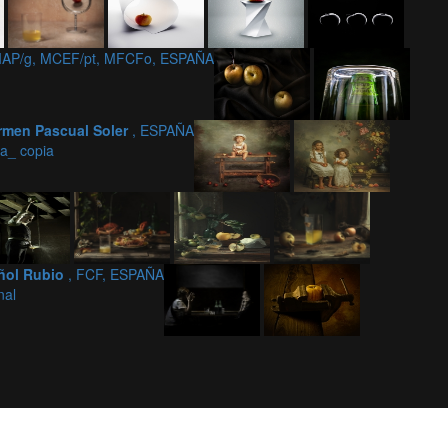
FIAP/g, MCEF/pt, MFCFo, ESPAÑA
rmen Pascual Soler
, ESPAÑA
ta_ copia
iñol Rubio
, FCF, ESPAÑA
nal