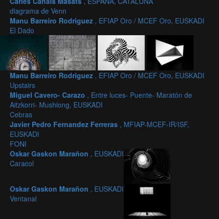
Carles Canals Masats
, ESPAÑA, CATALUÑA
diagrama de Venn
Manu Barreiro Rodriguez
, EFIAP Oro / MCEF Oro, EUSKADI
El Dado
Manu Barreiro Rodriguez
, EFIAP Oro / MCEF Oro, EUSKADI
Upstairs
Miguel Cavero- Carazo
, Entre luces- Puente- Maratón de
Aitzkorri- Mushiong, EUSKADI
Cebras
Javier Pedro Fernandez Ferreras
, MFIAP-MCEF-IR/ISF,
EUSKADI
FONI
Oskar Gaskon Marañon
, EUSKADI
Caracol
Oskar Gaskon Marañon
, EUSKADI
Ventanal