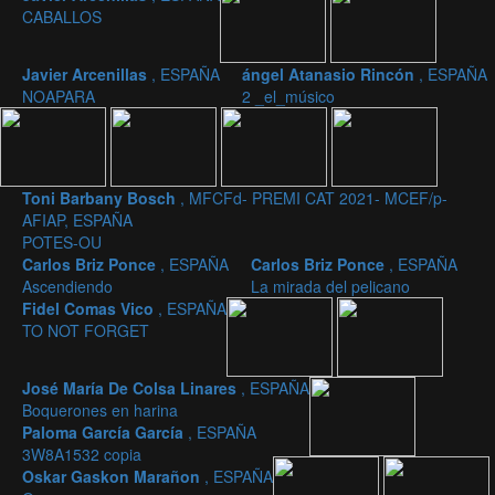
CABALLOS
Javier Arcenillas
, ESPAÑA
ángel Atanasio Rincón
, ESPAÑA
NOAPARA
2 _el_músico
Toni Barbany Bosch
, MFCFd- PREMI CAT 2021- MCEF/p-
AFIAP, ESPAÑA
POTES-OU
Carlos Briz Ponce
, ESPAÑA
Carlos Briz Ponce
, ESPAÑA
Ascendiendo
La mirada del pelicano
Fidel Comas Vico
, ESPAÑA
TO NOT FORGET
José María De Colsa Linares
, ESPAÑA
Boquerones en harina
Paloma García García
, ESPAÑA
3W8A1532 copia
Oskar Gaskon Marañon
, ESPAÑA