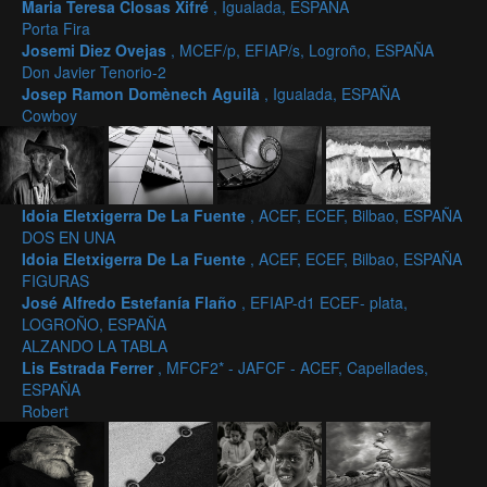
Maria Teresa Closas Xifré
, Igualada, ESPAÑA
Porta Fira
Josemi Diez Ovejas
, MCEF/p, EFIAP/s, Logroño, ESPAÑA
Don Javier Tenorio-2
Josep Ramon Domènech Aguilà
, Igualada, ESPAÑA
Cowboy
Idoia Eletxigerra De La Fuente
, ACEF, ECEF, Bilbao, ESPAÑA
DOS EN UNA
Idoia Eletxigerra De La Fuente
, ACEF, ECEF, Bilbao, ESPAÑA
FIGURAS
José Alfredo Estefanía Flaño
, EFIAP-d1 ECEF- plata,
LOGROÑO, ESPAÑA
ALZANDO LA TABLA
Lis Estrada Ferrer
, MFCF2* - JAFCF - ACEF, Capellades,
ESPAÑA
Robert