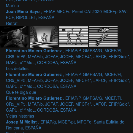
Marina
Joan Mimó Bayo
, EFIAP-MFCFd-Premi CAT2020-MCEFp SAVI
FCF, RIPOLLET, ESPAÑA
Retrat
Florentino Molero Gutierrez
, EFIAP/P, GMPSA/G, MCEF/Pl,
CR5_VIP5, MFAF/b, JOFAF, JOCEF, MFCF4*, JAFCF, EFIP/Gold*,
GAPU, c***MoL, CORDOBA, ESPAÑA
Los detalles
Florentino Molero Gutierrez
, EFIAP/P, GMPSA/G, MCEF/Pl,
CR5_VIP5, MFAF/b, JOFAF, JOCEF, MFCF4*, JAFCF, EFIP/Gold*,
GAPU, c***MoL, CORDOBA, ESPAÑA
Que te diga que
Florentino Molero Gutierrez
, EFIAP/P, GMPSA/G, MCEF/Pl,
CR5_VIP5, MFAF/b, JOFAF, JOCEF, MFCF4*, JAFCF, EFIP/Gold*,
GAPU, c***MoL, CORDOBA, ESPAÑA
Viejas historias
Josep M Molist
, EFIAP/g, MCEF/pt, MFCFo, Santa Eulàlia de
Ronçana, ESPAÑA