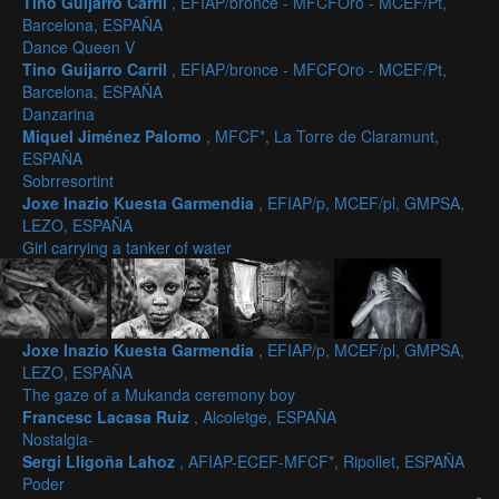
Tino Guijarro Carril
, EFIAP/bronce - MFCFOro - MCEF/Pt,
Barcelona, ESPAÑA
Dance Queen V
Tino Guijarro Carril
, EFIAP/bronce - MFCFOro - MCEF/Pt,
Barcelona, ESPAÑA
Danzarina
Miquel Jiménez Palomo
, MFCF*, La Torre de Claramunt,
ESPAÑA
Sobrresortint
Joxe Inazio Kuesta Garmendia
, EFIAP/p, MCEF/pl, GMPSA,
LEZO, ESPAÑA
Girl carrying a tanker of water
Joxe Inazio Kuesta Garmendia
, EFIAP/p, MCEF/pl, GMPSA,
LEZO, ESPAÑA
The gaze of a Mukanda ceremony boy
Francesc Lacasa Ruiz
, Alcoletge, ESPAÑA
Nostalgia-
Sergi Lligoña Lahoz
, AFIAP-ECEF-MFCF*, Ripollet, ESPAÑA
Poder