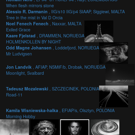
When flesh mirrors stone
Alessio R. Darmanin
, IIG/s10 IIG/p4 SIAAP, Siggiewi, MALTA
Tree in the mist in Val D Orcia
Noel Fenech Fenech
, Naxxar, MALTA
Exiled Grace
Kaare Fjelstad
, DRAMMEN, NORUEGA
HOLMENKOLLEN BY NIGHT
Odd Magne Johansen
, Loddefjord, NORUEGA
Mr Ludvigsen
Jon Landvik
, AFIAP, NSMiF/b, Drobak, NORUEGA
Moonlight, Svalbard
Tadeusz Mozalewski
, SZCZECINEK, POLONIA
Road-11
Kamila Wisniewska-halka
, EFIAP/s, Olsztyn, POLONIA
Morning Hobby