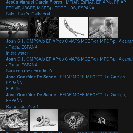
Jesús Manuel García Flores
, MFIAP, EsFIAP, EFIAP/b, PFIAP,
EFCMF, JBCEF, MCEF/p, TORRIJOS, ESPAÑA
Saint_Paul's_Cathedral
Joan Gil
, GMPSA/b EFIAP/d3 GMAPS MCEF/d1 MFCF/pl, Alcanar
- Platja, ESPAÑA
In the water
Joan Gil
, GMPSA/b EFIAP/d3 GMAPS MCEF/d1 MFCF/pl, Alcanar
- Platja, ESPAÑA
Sara con ropa calada v3
Jose González De Sande
, EFIAP-MCEF-MFCF***, La Garriga,
ESPAÑA
El Buitre
Jose González De Sande
, EFIAP-MCEF-MFCF***, La Garriga,
ESPAÑA
Retrats del Zoo 4