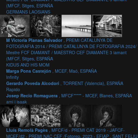
(MFCF, Sitges, ESPAÑA
GERMANS LAOSIANS
M Victoria Planas Salvador
, PREMI CATALUNYA DE
FOTOGRAFIA 2014 / PREMI CATALUNYA DE FOTOGRAFIA 2024/
Mestre FCF DIAMANT / MAESTRO CEF DIAMANTE 3 iamant
(MFCF, Sitges, ESPAÑA
KIDUS AND HIS MOM
Marga Pons Castejón
, MCEF, Maó, ESPAÑA
Infinity
Gerardo Poveda Alcodori
, TORRENT (Valencia), ESPAÑA
Rapido
Josep Recio Romaguera
, MFCF***** - MCEF, Blanes, ESPAÑA
ami i isaak
Lluís Remolà Pagès
, MFCF/d - PREMI CAT 2019 - JAFCF-
MCEF/d2 - PREMI NAC CEF /Fotorep. 2023 - EFIAP , SANT FELIU