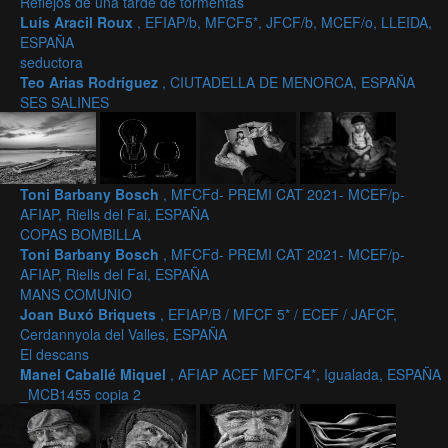
Reflejos de una tarde de tormentas
Luís Aracil Roux
, EFIAP/b, MFCF5*, JFCF/b, MCEF/o, LLEIDA,
ESPAÑA
seductora
Teo Arias Rodríguez
, CIUTADELLA DE MENORCA, ESPAÑA
SES SALINES
Toni Barbany Bosch
, MFCFd- PREMI CAT 2021- MCEF/p-
AFIAP, Riells del Fai, ESPAÑA
COPAS BOMBILLA
Toni Barbany Bosch
, MFCFd- PREMI CAT 2021- MCEF/p-
AFIAP, Riells del Fai, ESPAÑA
MANS COMUNIO
Joan Buxó Briquets
, EFIAP/B / MFCF 5* / ECEF / JAFCF,
Cerdannyola del Valles, ESPAÑA
El descans
Manel Caballé Miquel
, AFIAP ACEF MFCF4*, Igualada, ESPAÑA
_MCB1455 copia 2