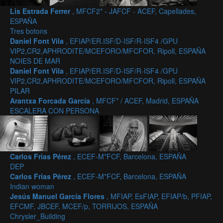
Lis Estrada Ferrer
, MFCF2* - JAFCF - ACEF, Capellades,
ESPAÑA
Tres botons
Daniel Font Vila
, EFIAP/ER.ISF/D-ISF/R-ISF4 /GPU
VIP2,CR2,APHRODITE/MCEFORO/MFCFOR, Ripoll, ESPAÑA
NOIES DE MAR
Daniel Font Vila
, EFIAP/ER.ISF/D-ISF/R-ISF4 /GPU
VIP2,CR2,APHRODITE/MCEFORO/MFCFOR, Ripoll, ESPAÑA
PILAR
Arantxa Forcada García
, MFCF* / ACEF, Madrid, ESPAÑA
ESCALERA CON PERSONA
Carlos Frias Pérez
, ECEF-M*FCF, Barcelona, ESPAÑA
DEP
Carlos Frias Pérez
, ECEF-M*FCF, Barcelona, ESPAÑA
Indian woman
Jesús Manuel García Flores
, MFIAP, EsFIAP, EFIAP/b, PFIAP,
EFCMF, JBCEF, MCEF/p, TORRIJOS, ESPAÑA
Chrysler_Building