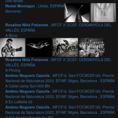
Dos fanals
Remei Montagut
, Lleida, ESPAÑA
Momento
Rosalina Niñá Freixenet
, MFCF 3*,ECEF, CERDANYOLA DEL
VALLÉS, ESPAÑA
A-Boxe
Rosalina Niñá Freixenet
, MFCF 3*,ECEF, CERDANYOLA DEL
VALLÉS, ESPAÑA
A-Pircing
Andreu Noguero Cazorla
, MFCF/d, Savi FCF,MCEF/d3, Premio
Nacional de Naturaleza 2023, EFIAP, Sitges, Barcelona , ESPAÑA
A Cattel camp Suri 005 BN
Andreu Noguero Cazorla
, MFCF/d, Savi FCF,MCEF/d3, Premio
Nacional de Naturaleza 2023, EFIAP, Sitges, Barcelona , ESPAÑA
A En Lalibela 02
Andreu Noguero Cazorla
, MFCF/d, Savi FCF,MCEF/d3, Premio
Nacional de Naturaleza 2023, EFIAP, Sitges, Barcelona , ESPAÑA
A Ojo de cazador aguilas BN