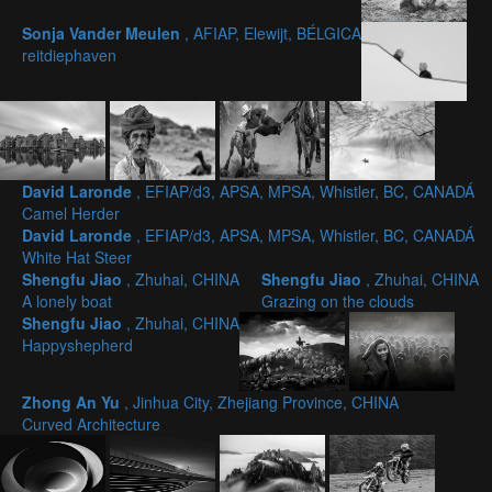
Sonja Vander Meulen
, AFIAP, Elewijt, BÉLGICA
reitdiephaven
David Laronde
, EFIAP/d3, APSA, MPSA, Whistler, BC, CANADÁ
Camel Herder
David Laronde
, EFIAP/d3, APSA, MPSA, Whistler, BC, CANADÁ
White Hat Steer
Shengfu Jiao
, Zhuhai, CHINA
Shengfu Jiao
, Zhuhai, CHINA
A lonely boat
Grazing on the clouds
Shengfu Jiao
, Zhuhai, CHINA
Happyshepherd
Zhong An Yu
, Jinhua City, Zhejiang Province, CHINA
Curved Architecture