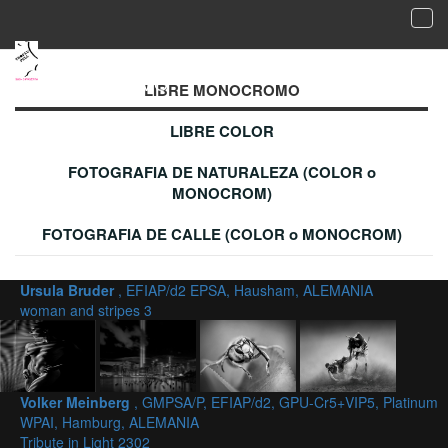
Tog
navi
Galería de imágenes aceptadas - LIBRE
MONOCROMO
LIBRE MONOCROMO
LIBRE COLOR
FOTOGRAFIA DE NATURALEZA (COLOR o
MONOCROM)
FOTOGRAFIA DE CALLE (COLOR o MONOCROM)
Ursula Bruder
, EFIAP/d2 EPSA, Hausham, ALEMANIA
woman and stripes 3
Volker Meinberg
, GMPSA/P, EFIAP/d2, GPU-Cr5+VIP5, Platinum
WPAI, Hamburg, ALEMANIA
Tribute in Light 2302