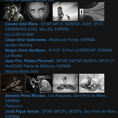
Cosme Oriol Riera
, EFIAP, MFCF, HONFCF, ACEF, SFCF,
CERDANYOLA DEL VALLES, ESPAÑA
ULLS DE NOEMI
César Ortiz Valderrama
, Medina de Pomar, ESPAÑA
Sunken Memory
Sergio Otero Sevillano
, M-FCF, El Prat LLOBREGAT, ESPAÑA
La Silueta
Juan Fco. Palmer Picornell
, MFIAP, EsFIAP, MCEF/b, MFCF-2*,
HonECAP, Palma de Mallorca, ESPAÑA
Miquela Maria 3005
Antonio Perez Nicolas
, Les Roquetes, Sant Pere de Ribes,
ESPAÑA
Pintores-3
Jordi Piqué Vericat
, EFIAP, MFCFo, MCEFb, Sant Pere de Ribes,
ESPAÑA