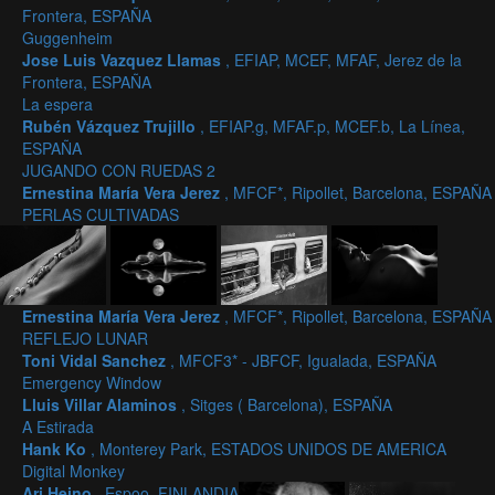
Frontera, ESPAÑA
Guggenheim
Jose Luis Vazquez Llamas
, EFIAP, MCEF, MFAF, Jerez de la
Frontera, ESPAÑA
La espera
Rubén Vázquez Trujillo
, EFIAP.g, MFAF.p, MCEF.b, La Línea,
ESPAÑA
JUGANDO CON RUEDAS 2
Ernestina María Vera Jerez
, MFCF*, Ripollet, Barcelona, ESPAÑA
PERLAS CULTIVADAS
Ernestina María Vera Jerez
, MFCF*, Ripollet, Barcelona, ESPAÑA
REFLEJO LUNAR
Toni Vidal Sanchez
, MFCF3* - JBFCF, Igualada, ESPAÑA
Emergency Window
Lluis Villar Alaminos
, Sitges ( Barcelona), ESPAÑA
A Estirada
Hank Ko
, Monterey Park, ESTADOS UNIDOS DE AMERICA
Digital Monkey
Ari Heino
, Espoo, FINLANDIA