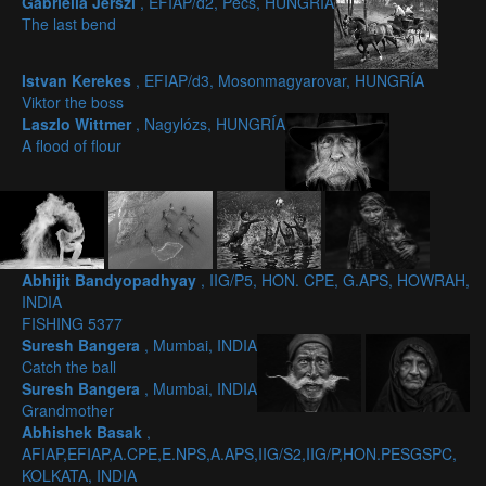
Gabriella Jerszi
, EFIAP/d2, Pecs, HUNGRÍA
The last bend
Istvan Kerekes
, EFIAP/d3, Mosonmagyarovar, HUNGRÍA
Viktor the boss
Laszlo Wittmer
, Nagylózs, HUNGRÍA
A flood of flour
Abhijit Bandyopadhyay
, IIG/P5, HON. CPE, G.APS, HOWRAH,
INDIA
FISHING 5377
Suresh Bangera
, Mumbai, INDIA
Catch the ball
Suresh Bangera
, Mumbai, INDIA
Grandmother
Abhishek Basak
,
AFIAP,EFIAP,A.CPE,E.NPS,A.APS,IIG/S2,IIG/P,HON.PESGSPC,
KOLKATA, INDIA