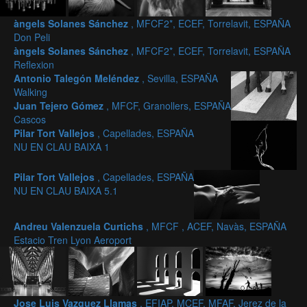
àngels Solanes Sánchez
, MFCF2*, ECEF, Torrelavit, ESPAÑA
Don Peli
àngels Solanes Sánchez
, MFCF2*, ECEF, Torrelavit, ESPAÑA
Reflexion
Antonio Talegón Meléndez
, Sevilla, ESPAÑA
Walking
Juan Tejero Gómez
, MFCF, Granollers, ESPAÑA
Cascos
Pilar Tort Vallejos
, Capellades, ESPAÑA
NU EN CLAU BAIXA 1
Pilar Tort Vallejos
, Capellades, ESPAÑA
NU EN CLAU BAIXA 5.1
Andreu Valenzuela Curtichs
, MFCF , ACEF, Navàs, ESPAÑA
Estacio Tren Lyon Aeroport
Jose Luis Vazquez Llamas
, EFIAP, MCEF, MFAF, Jerez de la