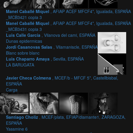
Manel Caballé Miquel
, AFIAP ACEF MFCF4*, Igualada, ESPAÑA
_MCB3421 copia 3
Manel Caballé Miquel
, AFIAP ACEF MFCF4*, Igualada, ESPAÑA
_MCB3431 copia 3
Luis Calle García
, Vilanova del cami, ESPAÑA
Dunas epidermicas
Jordi Casanovas Salas
, Vilamaniscle, ESPAÑA
Blanc sobre blanc
Luis Chaparro Amaya
, Sevilla, ESPAÑA
LA BARUGATA
Javier Checa Colmena
, MCEF/b - MFCF 5*, Castellbisbal,
ESPAÑA
Carga
Santiago Choliz
, MCEF/plata, EFIAP/diamante1, ZARAGOZA,
ESPAÑA
Yassmine 6