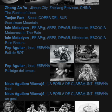
Zhong An Yu
, Jinhua City, Zhejiang Province, CHINA
The Realm of Lines
Taejae Park
, Seoul, COREA DEL SUR
Seoraksan Mountain
Iain Mcfadyen
, EFIAP/g, ARPS, DPAGB, Kilmacolm, ESCOCIA
Motocross In The Rain
Iain Mcfadyen
, EFIAP/g, ARPS, DPAGB, Kilmacolm, ESCOCIA
Rain Racers
Pep Aguilar
, Inca, ESPAÑA
Ball de BOT
Pep Aguilar
, Inca, ESPAÑA
Rellotge del temps
Neus Aguilera Vilamajó
, LA POBLA DE CLARAMUNT, ESPAÑA
final
Neus Aguilera Vilamajó
, LA POBLA DE CLARAMUNT, ESPAÑA
un gest