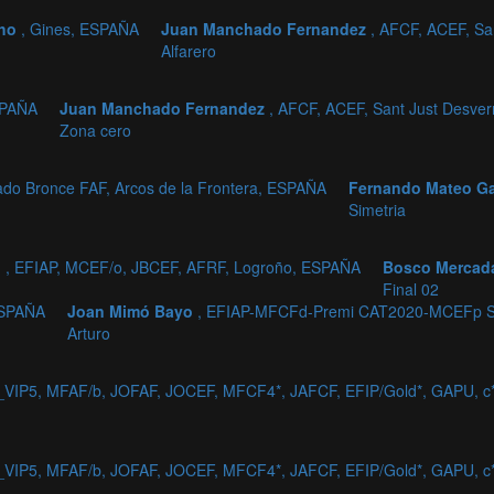
cho
, Gines, ESPAÑA
Juan Manchado Fernandez
, AFCF, ACEF, Sa
Alfarero
SPAÑA
Juan Manchado Fernandez
, AFCF, ACEF, Sant Just Desve
Zona cero
ado Bronce FAF, Arcos de la Frontera, ESPAÑA
Fernando Mateo G
Simetria
l
, EFIAP, MCEF/o, JBCEF, AFRF, Logroño, ESPAÑA
Bosco Mercada
Final 02
ESPAÑA
Joan Mimó Bayo
, EFIAP-MFCFd-Premi CAT2020-MCEFp S
Arturo
_VIP5, MFAF/b, JOFAF, JOCEF, MFCF4*, JAFCF, EFIP/Gold*, GAPU,
_VIP5, MFAF/b, JOFAF, JOCEF, MFCF4*, JAFCF, EFIP/Gold*, GAPU,