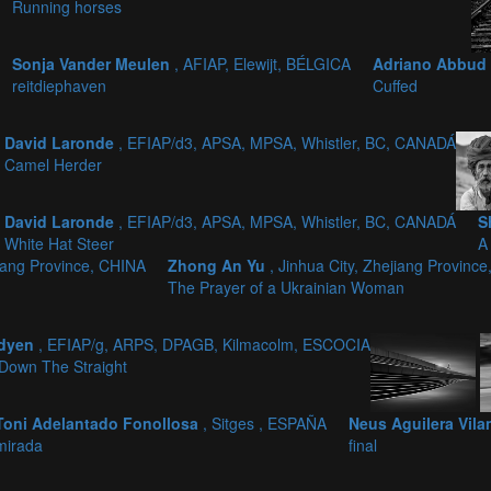
Running horses
Sonja Vander Meulen
, AFIAP, Elewijt, BÉLGICA
Adriano Abbud
reitdiephaven
Cuffed
David Laronde
, EFIAP/d3, APSA, MPSA, Whistler, BC, CANADÁ
Camel Herder
David Laronde
, EFIAP/d3, APSA, MPSA, Whistler, BC, CANADÁ
S
White Hat Steer
A
jiang Province, CHINA
Zhong An Yu
, Jinhua City, Zhejiang Provinc
The Prayer of a Ukrainian Woman
adyen
, EFIAP/g, ARPS, DPAGB, Kilmacolm, ESCOCIA
Down The Straight
Toni Adelantado Fonollosa
, Sitges , ESPAÑA
Neus Aguilera Vil
mirada
final