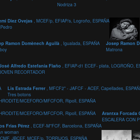
Nodriza 3
emi Diez Ovejas
, MCEF/p, EFIAP/s, Logroño, ESPAÑA
 Pedro
ep Ramon Domènech Aguilà
, Igualada, ESPAÑA
Josep Ramon D
boy
Matrona
José Alfredo Estefanía Flaño
, EFIAP-d1 ECEF- plata, LOGROÑO, 
JOVEN RECORTADOR
A
Lis Estrada Ferrer
, MFCF2* - JAFCF - ACEF, Capellades, ESPA
Tres botons
,APHRODITE/MCEFORO/MFCFOR, Ripoll, ESPAÑA
,APHRODITE/MCEFORO/MFCFOR, Ripoll, ESPAÑA
Arantxa Forcada 
ESCALERA CON 
os Frias Pérez
, ECEF-M*FCF, Barcelona, ESPAÑA
ian woman
 EFCMF, JBCEF, MCEF/p, TORRIJOS, ESPAÑA