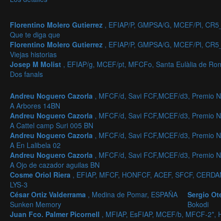
Florentino Molero Gutierrez
, EFIAP/P, GMPSA/G, MCEF/Pl, CR5
Que te diga que
Florentino Molero Gutierrez
, EFIAP/P, GMPSA/G, MCEF/Pl, CR5
Viejas historias
Josep M Molist
, EFIAP/g, MCEF/pt, MFCFo, Santa Eulàlia de R
Dos fanals
Andreu Noguero Cazorla
, MFCF/d, Savi FCF,MCEF/d3, Premio Na
A Arbores 14BN
Andreu Noguero Cazorla
, MFCF/d, Savi FCF,MCEF/d3, Premio Na
A Cattel camp Suri 005 BN
Andreu Noguero Cazorla
, MFCF/d, Savi FCF,MCEF/d3, Premio Na
A En Lalibela 02
Andreu Noguero Cazorla
, MFCF/d, Savi FCF,MCEF/d3, Premio Na
A Ojo de cazador aguilas BN
Cosme Oriol Riera
, EFIAP, MFCF, HONFCF, ACEF, SFCF, CERD
LYS-3
César Ortiz Valderrama
, Medina de Pomar, ESPAÑA
Sergio Ot
Sunken Memory
Bokodi
Juan Fco. Palmer Picornell
, MFIAP, EsFIAP, MCEF/b, MFCF-2*,