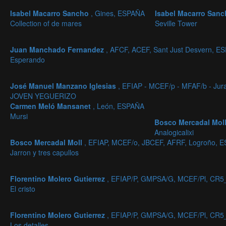
Isabel Macarro Sancho
, Gines, ESPAÑA
Isabel Macarro San
Collection of de mares
Seville Tower
Juan Manchado Fernandez
, AFCF, ACEF, Sant Just Desvern, E
Esperando
José Manuel Manzano Iglesias
, EFIAP - MCEF/p - MFAF/b - Jur
JOVEN YEGUERIZO
Carmen Meló Mansanet
, León, ESPAÑA
Mursi
Bosco Mercadal Mol
Analogicalixi
Bosco Mercadal Moll
, EFIAP, MCEF/o, JBCEF, AFRF, Logroño, 
Jarron y tres capullos
Florentino Molero Gutierrez
, EFIAP/P, GMPSA/G, MCEF/Pl, CR5
El cristo
Florentino Molero Gutierrez
, EFIAP/P, GMPSA/G, MCEF/Pl, CR5
Los detalles