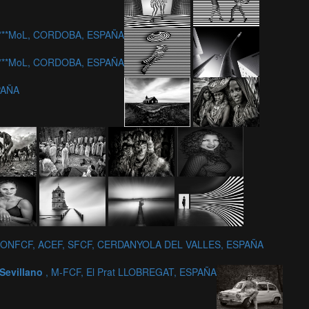
 c***MoL, CORDOBA, ESPAÑA
 c***MoL, CORDOBA, ESPAÑA
SPAÑA
 HONFCF, ACEF, SFCF, CERDANYOLA DEL VALLES, ESPAÑA
 Sevillano
, M-FCF, El Prat LLOBREGAT, ESPAÑA