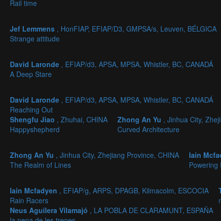
Rail time
Jef Lemmens
, HonFIAP, EFIAP/D3, GMPSA/s, Leuven, BÉLGICA
Strange attitude
David Laronde
, EFIAP/d3, APSA, MPSA, Whistler, BC, CANADÁ
A Deep Stare
David Laronde
, EFIAP/d3, APSA, MPSA, Whistler, BC, CANADÁ
Reaching Out
Shengfu Jiao
, Zhuhai, CHINA
Zhong An Yu
, Jinhua City, Zhe
Happyshepherd
Curved Architecture
Zhong An Yu
, Jinhua City, Zhejiang Province, CHINA
Iain Mcf
The Realm of Lines
Powering 
Iain Mcfadyen
, EFIAP/g, ARPS, DPAGB, Kilmacolm, ESCOCIA
Rain Racers
Neus Aguilera Vilamajó
, LA POBLA DE CLARAMUNT, ESPAÑA
la nena de les trenes