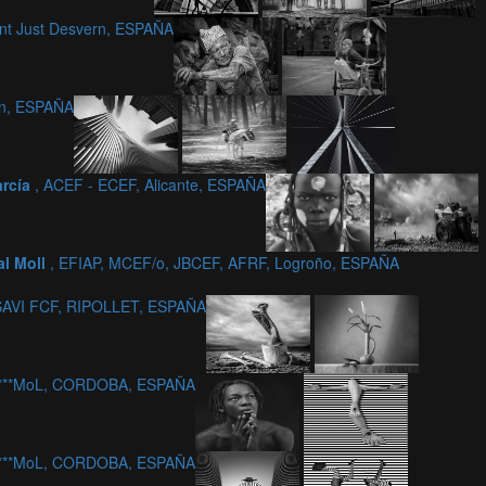
nt Just Desvern, ESPAÑA
rn, ESPAÑA
arcía
, ACEF - ECEF, Alicante, ESPAÑA
l Moll
, EFIAP, MCEF/o, JBCEF, AFRF, Logroño, ESPAÑA
AVI FCF, RIPOLLET, ESPAÑA
 c***MoL, CORDOBA, ESPAÑA
 c***MoL, CORDOBA, ESPAÑA