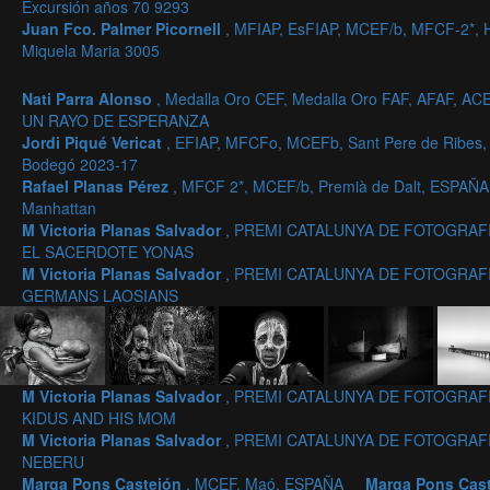
Excursión años 70 9293
Juan Fco. Palmer Picornell
, MFIAP, EsFIAP, MCEF/b, MFCF-2*,
Miquela Maria 3005
Nati Parra Alonso
, Medalla Oro CEF, Medalla Oro FAF, AFAF, AC
UN RAYO DE ESPERANZA
Jordi Piqué Vericat
, EFIAP, MFCFo, MCEFb, Sant Pere de Ribes
Bodegó 2023-17
Rafael Planas Pérez
, MFCF 2*, MCEF/b, Premià de Dalt, ESPAÑA
Manhattan
M Victoria Planas Salvador
, PREMI CATALUNYA DE FOTOGRAFIA
EL SACERDOTE YONAS
M Victoria Planas Salvador
, PREMI CATALUNYA DE FOTOGRAFIA
GERMANS LAOSIANS
M Victoria Planas Salvador
, PREMI CATALUNYA DE FOTOGRAFIA
KIDUS AND HIS MOM
M Victoria Planas Salvador
, PREMI CATALUNYA DE FOTOGRAFIA
NEBERU
Marga Pons Castejón
, MCEF, Maó, ESPAÑA
Marga Pons Cas