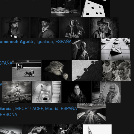
omènech Aguilà
, Igualada, ESPAÑA
ESPAÑA
ÑA
García
, MFCF* / ACEF, Madrid, ESPAÑA
PERSONA