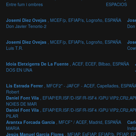
Entre fum i ombres
ESPACIOS
Josemi Diez Ovejas
, MCEF/p, EFIAP/s, Logroño, ESPAÑA
Jos
Don Javier Tenorio-2
Don
Josemi Diez Ovejas
, MCEF/p, EFIAP/s, Logroño, ESPAÑA
Jos
Luis T.R.
Cow
Idoia Eletxigerra De La Fuente
, ACEF, ECEF, Bilbao, ESPAÑA
DOS EN UNA
Lis Estrada Ferrer
, MFCF2* - JAFCF - ACEF, Capellades, ESPAÑ
Robert
Daniel Font Vila
, EFIAP/ER.ISF/D-ISF/R-ISF4 /GPU VIP2,CR2
NOIES DE MAR
Daniel Font Vila
, EFIAP/ER.ISF/D-ISF/R-ISF4 /GPU VIP2,CR2
PILAR
Arantxa Forcada García
, MFCF* / ACEF, Madrid, ESPAÑA
Carl
MARIA
Ind
Jesús Manuel García Flores
, MFIAP, EsFIAP, EFIAP/b, PFIAP,