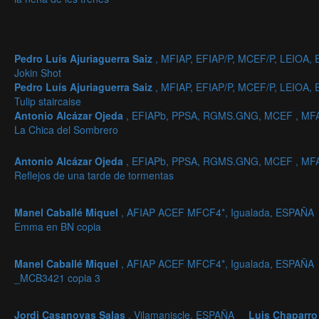
Pedro Luís Ajuriaguerra Saiz
, MFIAP, EFIAP/P, MCEF/P, LEIOA,
Jokin Shot
Pedro Luís Ajuriaguerra Saiz
, MFIAP, EFIAP/P, MCEF/P, LEIOA,
Tulip staircaise
Antonio Alcázar Ojeda
, EFIAPb, PPSA, RGMS.GNG, MCEF , MFA
La Chica del Sombrero
Antonio Alcázar Ojeda
, EFIAPb, PPSA, RGMS.GNG, MCEF , MFA
Reflejos de una tarde de tormentas
Manel Caballé Miquel
, AFIAP ACEF MFCF4*, Igualada, ESPAÑA
Emma en BN copia
Manel Caballé Miquel
, AFIAP ACEF MFCF4*, Igualada, ESPAÑA
_MCB3421 copia 3
Jordi Casanovas Salas
, Vilamaniscle, ESPAÑA
Luis Chaparr