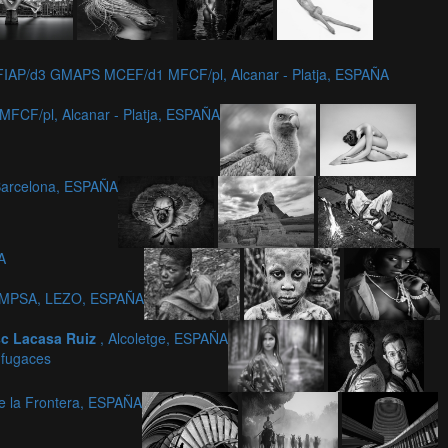
IAP/d3 GMAPS MCEF/d1 MFCF/pl, Alcanar - Platja, ESPAÑA
CF/pl, Alcanar - Platja, ESPAÑA
Barcelona, ESPAÑA
A
 GMPSA, LEZO, ESPAÑA
c Lacasa Ruiz
, Alcoletge, ESPAÑA
 fugaces
e la Frontera, ESPAÑA