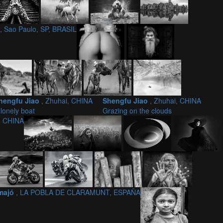
, Sao Paulo, SP, BRASIL
hengfu Jiao
, Zhuhai, CHINA
Shengfu Jiao
, Zhuhai, CHINA
 lonely boat
Grazing on the clouds
e, CHINA
amajó
, LA POBLA DE CLARAMUNT, ESPAÑA