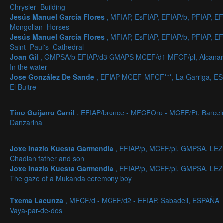
Chrysler_Building
Jesús Manuel García Flores
, MFIAP, EsFIAP, EFIAP/b, PFIAP,
Mongolian_Horses
Jesús Manuel García Flores
, MFIAP, EsFIAP, EFIAP/b, PFIAP,
Saint_Paul's_Cathedral
Joan Gil
, GMPSA/b EFIAP/d3 GMAPS MCEF/d1 MFCF/pl, Alcanar 
In the water
Jose González De Sande
, EFIAP-MCEF-MFCF***, La Garriga, E
El Buitre
Tino Guijarro Carril
, EFIAP/bronce - MFCFOro - MCEF/Pt, Barce
Danzarina
Joxe Inazio Kuesta Garmendia
, EFIAP/p, MCEF/pl, GMPSA, LE
Chadian father and son
Joxe Inazio Kuesta Garmendia
, EFIAP/p, MCEF/pl, GMPSA, LE
The gaze of a Mukanda ceremony boy
Txema Lacunza
, MFCF/d - MCEF/d2 - EFIAP, Sabadell, ESPAÑA
Vaya-par-de-dos