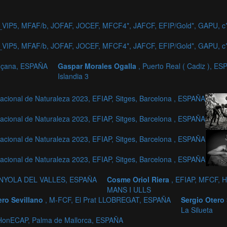
_VIP5, MFAF/b, JOFAF, JOCEF, MFCF4*, JAFCF, EFIP/Gold*, GAPU,
_VIP5, MFAF/b, JOFAF, JOCEF, MFCF4*, JAFCF, EFIP/Gold*, GAPU,
onçana, ESPAÑA
Gaspar Morales Ogalla
, Puerto Real ( Cadiz ), E
Islandia 3
cional de Naturaleza 2023, EFIAP, Sitges, Barcelona , ESPAÑA
cional de Naturaleza 2023, EFIAP, Sitges, Barcelona , ESPAÑA
cional de Naturaleza 2023, EFIAP, Sitges, Barcelona , ESPAÑA
cional de Naturaleza 2023, EFIAP, Sitges, Barcelona , ESPAÑA
ANYOLA DEL VALLES, ESPAÑA
Cosme Oriol Riera
, EFIAP, MFCF,
MANS I ULLS
ero Sevillano
, M-FCF, El Prat LLOBREGAT, ESPAÑA
Sergio Otero
La Silueta
 HonECAP, Palma de Mallorca, ESPAÑA