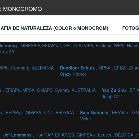
IBRE MONOCROMO
AFIA DE NATURALEZA (COLOR o MONOCROM)
FOTOG
Meinberg
, GMPSA/P, EFIAP/d2, GPU-Cr5+VIP5, Platinum WPAI, Ham
kroy 39
 WPAI, Hamburg, ALEMANIA
Ruediger Schulz
, MPSA , EFIAP, Zitt
Crazy Hornet
hu
, EFIAPs, MPSA, GMAPS, Sydney, AUSTRALIA
Yao Zu Shu
, EFI
Jump Off 1
ls
, EFIAP/p - GMPSA, LINT, BÉLGICA
Sara Gabriels
, EFIAP/p - G
Victor
Jef Lemmens
, HonFIAP, EFIAP/D3, GMPSA/s, Leuven, BÉLGICA