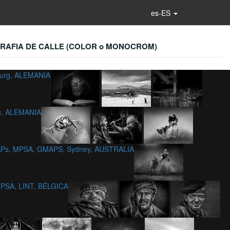
es-ES
RAFIA DE CALLE (COLOR o MONOCROM)
burg, ALEMANIA
au, ALEMANIA
APs, MPSA, GMAPS, Sydney, AUSTRALIA
MPSA, LINT, BÉLGICA