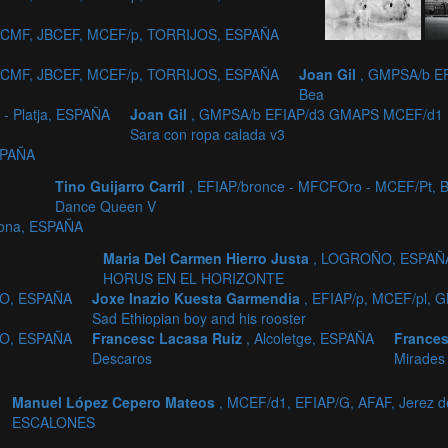
 EFCMF, JBCEF, MCEF/p, TORRIJOS, ESPAÑA
 EFCMF, JBCEF, MCEF/p, TORRIJOS, ESPAÑA
Joan Gil
, GMPSA/b EF
Bea
- Platja, ESPAÑA
Joan Gil
, GMPSA/b EFIAP/d3 GMAPS MCEF/d1 MF
Sara con ropa calada v3
SPAÑA
Tino Guijarro Carril
, EFIAP/bronce - MFCFOro - MCEF/Pt, 
Dance Queen V
lona, ESPAÑA
Maria Del Carmen Hierro Justa
, LOGROÑO, ESPAÑ
HORUS EN EL HORIZONTE
ZO, ESPAÑA
Joxe Inazio Kuesta Garmendia
, EFIAP/p, MCEF/pl,
Sad Ethiopian boy and his rooster
ZO, ESPAÑA
Francesc Lacasa Ruiz
, Alcoletge, ESPAÑA
Frances
Descaros
Mirades
Manuel López Cepero Mateos
, MCEF/d1, EFIAP/G, AFAF, Jerez d
ESCALONES