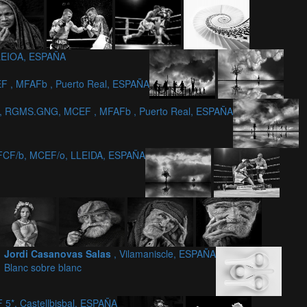
 LEIOA, ESPAÑA
 , MFAFb , Puerto Real, ESPAÑA
A, RGMS.GNG, MCEF , MFAFb , Puerto Real, ESPAÑA
JFCF/b, MCEF/o, LLEIDA, ESPAÑA
Jordi Casanovas Salas
, Vilamaniscle, ESPAÑA
Blanc sobre blanc
 5*, Castellbisbal, ESPAÑA