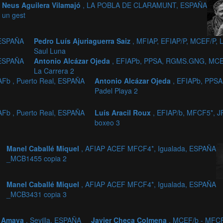
Neus Aguilera Vilamajó
, LA POBLA DE CLARAMUNT, ESPAÑA
un gest
 ESPAÑA
Pedro Luís Ajuriaguerra Saiz
, MFIAP, EFIAP/P, MCEF/P,
Saul Luna
 ESPAÑA
Antonio Alcázar Ojeda
, EFIAPb, PPSA, RGMS.GNG, MCEF
La Carrera 2
Fb , Puerto Real, ESPAÑA
Antonio Alcázar Ojeda
, EFIAPb, PPS
Padel Playa 2
Fb , Puerto Real, ESPAÑA
Luís Aracil Roux
, EFIAP/b, MFCF5*, 
boxeo 3
Manel Caballé Miquel
, AFIAP ACEF MFCF4*, Igualada, ESPAÑA
_MCB1455 copia 2
Manel Caballé Miquel
, AFIAP ACEF MFCF4*, Igualada, ESPAÑA
_MCB3431 copia 3
o Amaya
, Sevilla, ESPAÑA
Javier Checa Colmena
, MCEF/b - MFCF