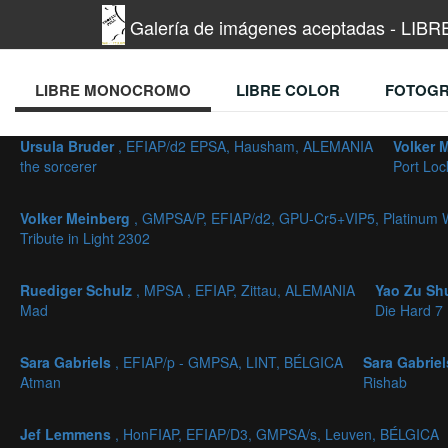
Galería de imágenes aceptadas - L
LIBRE MONOCROMO
LIBRE COLOR
FOTOGR
Ursula Bruder
, EFIAP/d2 EPSA, Hausham, ALEMANIA
Volker 
the sorcerer
Port Loc
Volker Meinberg
, GMPSA/P, EFIAP/d2, GPU-Cr5+VIP5, Platinum
Tribute in Light 2302
Ruediger Schulz
, MPSA , EFIAP, Zittau, ALEMANIA
Yao Zu S
Mad
Die Hard 7
Sara Gabriels
, EFIAP/p - GMPSA, LINT, BÉLGICA
Sara Gabrie
Atman
Rishab
Jef Lemmens
, HonFIAP, EFIAP/D3, GMPSA/s, Leuven, BÉLGICA