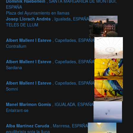
Dominik Haeberlein
, SANTA MARGARIDA DE MONTBUI,
ESPAÑA
Plaza del Ayuntamiento en llamas
Josep Llorach Andrés
, Igualada, ESPAÑA
TELES DE LLUM
Albert Mallent I Esteve
, Capellades, ESPAÑA
Contrallum
Albert Mallent I Esteve
, Capellades, ESPAÑA
Sardana
Albert Mallent I Esteve
, Capellades, ESPAÑA
Somni
Manel Marimon Gomis
, IGUALADA, ESPAÑA
Enlairant-se
Alba Martinez Caruda
, Manresa, ESPAÑA
equilibrista sota la lluna