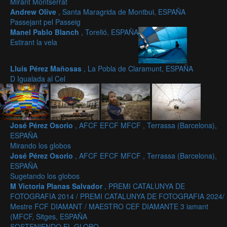
Mirant Montserrat
Andrew Olive
, Santa Maragrida de Montbui, ESPAÑA
Passejant pel Passeig
Manel Pablo Blanch
, Torelló, ESPAÑA
Estirant la vela
Lluís Pérez Mañosas
, La Pobla de Claramunt, ESPAÑA
D Igualada al Cel
José Pérez Osorio
, AFCF EFCF MFCF , Terrassa (Barcelona),
ESPAÑA
Mirando los globos
José Pérez Osorio
, AFCF EFCF MFCF , Terrassa (Barcelona),
ESPAÑA
Sugetando los globos
M Victoria Planas Salvador
, PREMI CATALUNYA DE
FOTOGRAFIA 2014 / PREMI CATALUNYA DE FOTOGRAFIA 2024/
Mestre FCF DIAMANT / MAESTRO CEF DIAMANTE 3 iamant
(MFCF, Sitges, ESPAÑA
SOSTENIENDO EL GLOBO