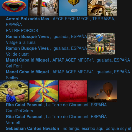
Antoni Boixadós Mas
, AFCF EFCF MFCF , TERRASSA,
ESPAÑA
ENTRE PORXOS
Ramon Busqué Vives
, Igualada, ESPAÑA
Viatge a la lluna
Ramon Busqué Vives
, Igualada, ESPAÑA
Vol de ciutat
Manel Caballé Miquel
, AFIAP ACEF MFCF4*, Igualada, ESPAÑA
Cal Font
Manel Caballé Miquel
, AFIAP ACEF MFCF4*, Igualada, ESPAÑA
Smiley
Rita Calaf Pascual
, La Torre de Claramunt, ESPAÑA
CamiDeColors
Rita Calaf Pascual
, La Torre de Claramunt, ESPAÑA
Vermell
Sebastián Cantos Navalón
, no tengo, escribo aquí porque soy el