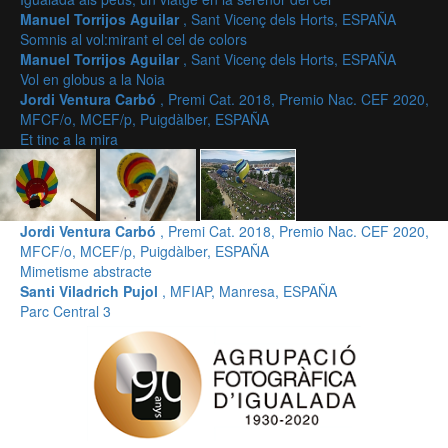
Manuel Torrijos Aguilar
, Sant Vicenç dels Horts, ESPAÑA
Somnis al vol:mirant el cel de colors
Manuel Torrijos Aguilar
, Sant Vicenç dels Horts, ESPAÑA
Vol en globus a la Noia
Jordi Ventura Carbó
, Premi Cat. 2018, Premio Nac. CEF 2020,
MFCF/o, MCEF/p, Puigdàlber, ESPAÑA
Et tinc a la mira
Jordi Ventura Carbó
, Premi Cat. 2018, Premio Nac. CEF 2020,
MFCF/o, MCEF/p, Puigdàlber, ESPAÑA
Mimetisme abstracte
Santi Viladrich Pujol
, MFIAP, Manresa, ESPAÑA
Parc Central 3