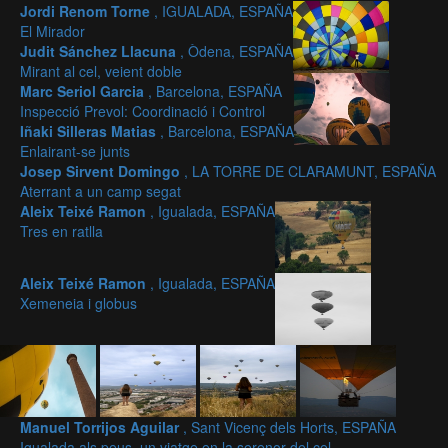
Jordi Renom Torne
, IGUALADA, ESPAÑA
El Mirador
Judit Sánchez Llacuna
, Òdena, ESPAÑA
Mirant al cel, veient doble
Marc Seriol Garcia
, Barcelona, ESPAÑA
Inspecció Prevol: Coordinació i Control
Iñaki Silleras Matias
, Barcelona, ESPAÑA
Enlairant-se junts
Josep Sirvent Domingo
, LA TORRE DE CLARAMUNT, ESPAÑA
Aterrant a un camp segat
Aleix Teixé Ramon
, Igualada, ESPAÑA
Tres en ratlla
Aleix Teixé Ramon
, Igualada, ESPAÑA
Xemeneia i globus
Manuel Torrijos Aguilar
, Sant Vicenç dels Horts, ESPAÑA
Igualada als peus, un viatge en la serenor del cel