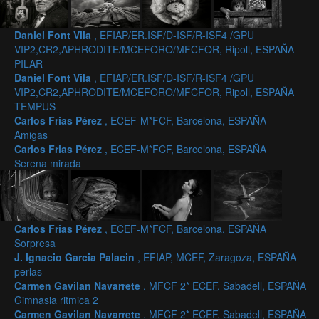
Daniel Font Vila
, EFIAP/ER.ISF/D-ISF/R-ISF4 /GPU
VIP2,CR2,APHRODITE/MCEFORO/MFCFOR, Ripoll, ESPAÑA
PILAR
Daniel Font Vila
, EFIAP/ER.ISF/D-ISF/R-ISF4 /GPU
VIP2,CR2,APHRODITE/MCEFORO/MFCFOR, Ripoll, ESPAÑA
TEMPUS
Carlos Frias Pérez
, ECEF-M*FCF, Barcelona, ESPAÑA
Amigas
Carlos Frias Pérez
, ECEF-M*FCF, Barcelona, ESPAÑA
Serena mirada
Carlos Frias Pérez
, ECEF-M*FCF, Barcelona, ESPAÑA
Sorpresa
J. Ignacio Garcia Palacin
, EFIAP, MCEF, Zaragoza, ESPAÑA
perlas
Carmen Gavilan Navarrete
, MFCF 2* ECEF, Sabadell, ESPAÑA
Gimnasia ritmica 2
Carmen Gavilan Navarrete
, MFCF 2* ECEF, Sabadell, ESPAÑA