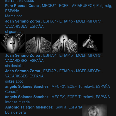
Estirant els ossos
Pere Ribera I Costa
, MFCF3* - ECEF - AFIAP-JPFCF, Puig-reig,
ESPAÑA
Mama por
Joan Serrano Zoroa
, ESFIAP - EFIAP-b - MCEF-MFCF5*,
VACARISSES, ESPAÑA
el guardian
Joan Serrano Zoroa
, ESFIAP - EFIAP-b - MCEF-MFCF5*,
VACARISSES, ESPAÑA
sin destello
Joan Serrano Zoroa
, ESFIAP - EFIAP-b - MCEF-MFCF5*,
VACARISSES, ESPAÑA
sobre atico
àngels Solanes Sánchez
, MFCF2*, ECEF, Torrelavit, ESPAÑA
Conexió
àngels Solanes Sánchez
, MFCF2*, ECEF, Torrelavit, ESPAÑA
Intensa mirada
Antonio Talegón Meléndez
, Sevilla, ESPAÑA
Bola de cera