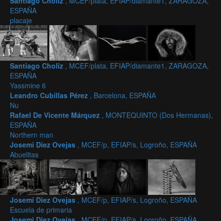
Santiago Choliz
, MCEF/plata, EFIAP/diamante1, ZARAGOZA,
ESPAÑA
placaje
Santiago Choliz
, MCEF/plata, EFIAP/diamante1, ZARAGOZA,
ESPAÑA
Yassmine 6
Leandro Cubillas Pérez
, Barcelona, ESPAÑA
Nu
Rafael De Vicente Márquez
, MONTEQUINTO (Dos Hermanas),
ESPAÑA
Northern man
Josemi Diez Ovejas
, MCEF/p, EFIAP/s, Logroño, ESPAÑA
Abuelitas
Josemi Diez Ovejas
, MCEF/p, EFIAP/s, Logroño, ESPAÑA
Escuela de primaria
Josemi Diez Ovejas
, MCEF/p, EFIAP/s, Logroño, ESPAÑA