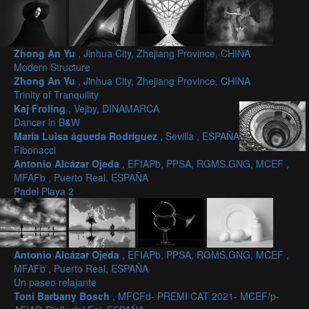
Zhong An Yu
, Jinhua City, Zhejiang Province, CHINA
Modern Structure
Zhong An Yu
, Jinhua City, Zhejiang Province, CHINA
Trinity of Tranquility
Kaj Froling
, Vejby, DINAMARCA
Dancer in B&W
María Luisa águeda Rodríguez
, Sevilla , ESPAÑA
Fibonacci
Antonio Alcázar Ojeda
, EFIAPb, PPSA, RGMS.GNG, MCEF ,
MFAFb , Puerto Real, ESPAÑA
Padel Playa 2
Antonio Alcázar Ojeda
, EFIAPb, PPSA, RGMS.GNG, MCEF ,
MFAFb , Puerto Real, ESPAÑA
Un paseo relajante
Toni Barbany Bosch
, MFCFd- PREMI CAT 2021- MCEF/p-