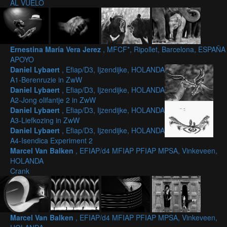
AL VUELO
Ernestina María Vera Jerez
, MFCF*, Ripollet, Barcelona, ESPAÑA
APOYO
Daniel Lybaert
, Efiap/D3, Ijzendijke, HOLANDA
A1-Berenruzie in ZwW
Daniel Lybaert
, Efiap/D3, Ijzendijke, HOLANDA
A2-Jong olifantje 2 in ZwW
Daniel Lybaert
, Efiap/D3, Ijzendijke, HOLANDA
A3-Liefkozing in ZwW
Daniel Lybaert
, Efiap/D3, Ijzendijke, HOLANDA
A4-Isendica Experiment 2
Marcel Van Balken
, EFIAP/d4 MFIAP PFIAP MPSA, Vinkeveen,
HOLANDA
Crank
Marcel Van Balken
, EFIAP/d4 MFIAP PFIAP MPSA, Vinkeveen,