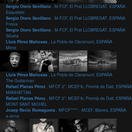
Sergio Otero Sevillano
, M-FCF, El Prat LLOBREGAT, ESPAÑA
Esqueleto
Sergio Otero Sevillano
, M-FCF, El Prat LLOBREGAT, ESPAÑA
Freixa
Sergio Otero Sevillano
, M-FCF, El Prat LLOBREGAT, ESPAÑA
Silueta
Lluís Pérez Mañosas
, La Pobla de Claramunt, ESPAÑA
Mime
Lluís Pérez Mañosas
, La Pobla de Claramunt, ESPAÑA
The Guitarman
Rafael Planas Pérez
, MFCF 2*, MCEF/b, Premià de Dalt, ESPAÑA
MANHATTAN
Rafael Planas Pérez
, MFCF 2*, MCEF/b, Premià de Dalt, ESPAÑA
MONT SANT MICHEL
Josep Recio Romaguera
, MFCF***** - MCEF, Blanes, ESPAÑA
a-anna