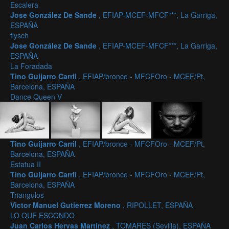
Escalera
Jose González De Sande
, EFIAP-MCEF-MFCF***, La Garriga,
ESPAÑA
flysch
Jose González De Sande
, EFIAP-MCEF-MFCF***, La Garriga,
ESPAÑA
La Foradada
Tino Guijarro Carril
, EFIAP/bronce - MFCFOro - MCEF/Pt,
Barcelona, ESPAÑA
Dance Queen V
Tino Guijarro Carril
, EFIAP/bronce - MFCFOro - MCEF/Pt,
Barcelona, ESPAÑA
Estatua II
Tino Guijarro Carril
, EFIAP/bronce - MFCFOro - MCEF/Pt,
Barcelona, ESPAÑA
Triangulos
Victor Manuel Gutierrez Moreno
, RIPOLLET, ESPAÑA
LO QUE ESCONDO
Juan Carlos Hervas Martínez
, TOMARES (Sevilla), ESPAÑA