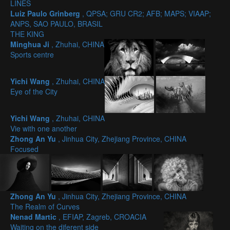
LINES
Luiz Paulo Grinberg
, QPSA; GRU CR2; AFB; MAPS; VIAAP;
ANPS, SAO PAULO, BRASIL
THE KING
Minghua Ji
, Zhuhai, CHINA
Sports centre
Yichi Wang
, Zhuhai, CHINA
Eye of the City
Yichi Wang
, Zhuhai, CHINA
Vie with one another
Zhong An Yu
, Jinhua City, Zhejiang Province, CHINA
Focused
Zhong An Yu
, Jinhua City, Zhejiang Province, CHINA
The Realm of Curves
Nenad Martic
, EFIAP, Zagreb, CROACIA
Waiting on the diferent side