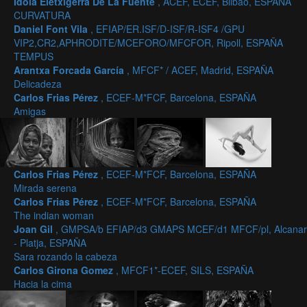
Idoia Eletxigerra De La Fuente
, ACEF, ECEF, Bilbao, ESPAÑA
CURVATURA
Daniel Font Vila
, EFIAP/ER.ISF/D-ISF/R-ISF4 /GPU
VIP2,CR2,APHRODITE/MCEFORO/MFCFOR, Ripoll, ESPAÑA
TEMPUS
Arantxa Forcada García
, MFCF* / ACEF, Madrid, ESPAÑA
Delicadeza
Carlos Frias Pérez
, ECEF-M*FCF, Barcelona, ESPAÑA
Amigas
Carlos Frias Pérez
, ECEF-M*FCF, Barcelona, ESPAÑA
Mirada serena
Carlos Frias Pérez
, ECEF-M*FCF, Barcelona, ESPAÑA
The indian woman
Joan Gil
, GMPSA/b EFIAP/d3 GMAPS MCEF/d1 MFCF/pl, Alcanar
- Platja, ESPAÑA
Sara rozando la cabeza
Carlos Girona Gomez
, MFCF1*-ECEF, SILS, ESPAÑA
Hacia la cima