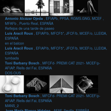
Antonio Alcázar Ojeda
, EFIAPb, PPSA, RGMS.GNG, MCEF ,
MFAFb , Puerto Real, ESPAÑA
Reflejos de una tarde de paseo
Luís Aracil Roux
, EFIAP/b, MFCF5*, JFCF/b, MCEF/o, LLEIDA,
ESPAÑA
en el balcon
Luís Aracil Roux
, EFIAP/b, MFCF5*, JFCF/b, MCEF/o, LLEIDA,
ESPAÑA
tumbada
Toni Barbany Bosch
, MFCFd- PREMI CAT 2021- MCEF/p-
AFIAP, Riells del Fai, ESPAÑA
DOS OUS
Toni Barbany Bosch
, MFCFd- PREMI CAT 2021- MCEF/p-
AFIAP, Riells del Fai, ESPAÑA
MANS_2
Juan María Blanco Hidalgo
, AFAF, Sevilla, ESPAÑA