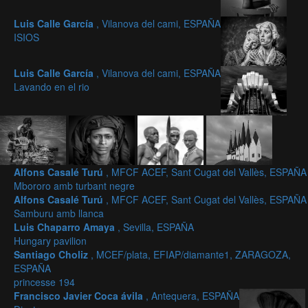
Luis Calle García
, Vilanova del cami, ESPAÑA
ISIOS
Luis Calle García
, Vilanova del cami, ESPAÑA
Lavando en el rio
Alfons Casalé Turú
, MFCF ACEF, Sant Cugat del Vallès, ESPAÑA
Mbororo amb turbant negre
Alfons Casalé Turú
, MFCF ACEF, Sant Cugat del Vallès, ESPAÑA
Samburu amb llanca
Luis Chaparro Amaya
, Sevilla, ESPAÑA
Hungary pavilion
Santiago Choliz
, MCEF/plata, EFIAP/diamante1, ZARAGOZA,
ESPAÑA
princesse 194
Francisco Javier Coca ávila
, Antequera, ESPAÑA