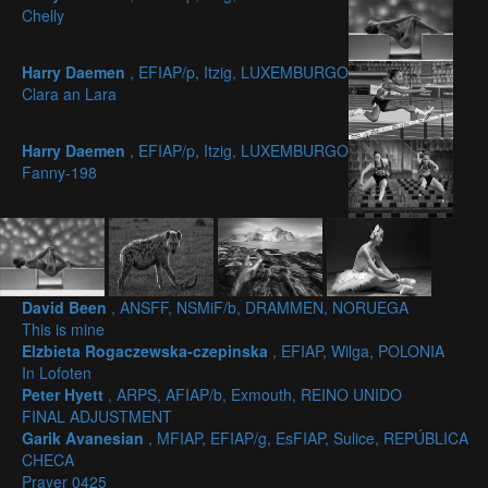
Chelly
Harry Daemen
, EFIAP/p, Itzig, LUXEMBURGO
Clara an Lara
Harry Daemen
, EFIAP/p, Itzig, LUXEMBURGO
Fanny-198
David Been
, ANSFF, NSMiF/b, DRAMMEN, NORUEGA
This is mine
Elzbieta Rogaczewska-czepinska
, EFIAP, Wilga, POLONIA
In Lofoten
Peter Hyett
, ARPS, AFIAP/b, Exmouth, REINO UNIDO
FINAL ADJUSTMENT
Garik Avanesian
, MFIAP, EFIAP/g, EsFIAP, Sulice, REPÚBLICA
CHECA
Prayer 0425