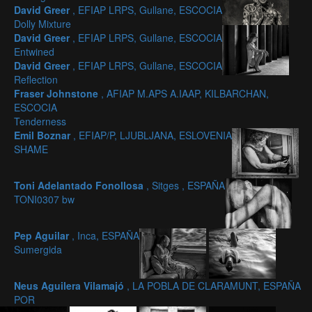
David Greer
, EFIAP LRPS, Gullane, ESCOCIA
Dolly Mixture
David Greer
, EFIAP LRPS, Gullane, ESCOCIA
Entwined
David Greer
, EFIAP LRPS, Gullane, ESCOCIA
Reflection
Fraser Johnstone
, AFIAP M.APS A.IAAP, KILBARCHAN,
ESCOCIA
Tenderness
Emil Boznar
, EFIAP/P, LJUBLJANA, ESLOVENIA
SHAME
Toni Adelantado Fonollosa
, Sitges , ESPAÑA
TONI0307 bw
Pep Aguilar
, Inca, ESPAÑA
Sumergida
Neus Aguilera Vilamajó
, LA POBLA DE CLARAMUNT, ESPAÑA
POR