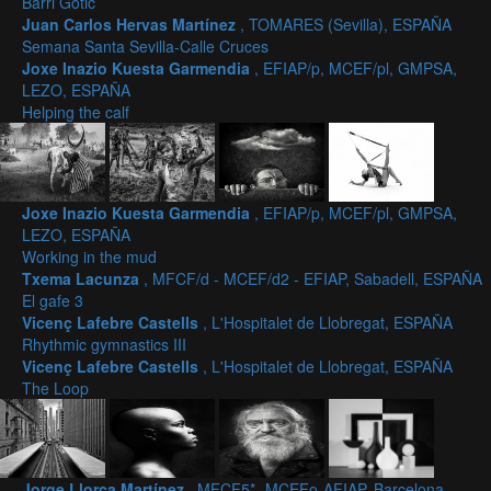
Barri Gotic
Juan Carlos Hervas Martínez
, TOMARES (Sevilla), ESPAÑA
Semana Santa Sevilla-Calle Cruces
Joxe Inazio Kuesta Garmendia
, EFIAP/p, MCEF/pl, GMPSA,
LEZO, ESPAÑA
Helping the calf
Joxe Inazio Kuesta Garmendia
, EFIAP/p, MCEF/pl, GMPSA,
LEZO, ESPAÑA
Working in the mud
Txema Lacunza
, MFCF/d - MCEF/d2 - EFIAP, Sabadell, ESPAÑA
El gafe 3
Vicenç Lafebre Castells
, L'Hospitalet de Llobregat, ESPAÑA
Rhythmic gymnastics III
Vicenç Lafebre Castells
, L'Hospitalet de Llobregat, ESPAÑA
The Loop
Jorge Llorca Martínez
, MFCF5*- MCEFo-AFIAP, Barcelona,