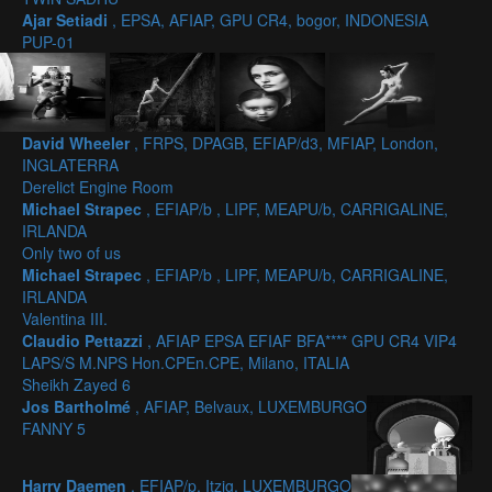
Ajar Setiadi
, EPSA, AFIAP, GPU CR4, bogor, INDONESIA
PUP-01
David Wheeler
, FRPS, DPAGB, EFIAP/d3, MFIAP, London,
INGLATERRA
Derelict Engine Room
Michael Strapec
, EFIAP/b , LIPF, MEAPU/b, CARRIGALINE,
IRLANDA
Only two of us
Michael Strapec
, EFIAP/b , LIPF, MEAPU/b, CARRIGALINE,
IRLANDA
Valentina III.
Claudio Pettazzi
, AFIAP EPSA EFIAF BFA**** GPU CR4 VIP4
LAPS/S M.NPS Hon.CPEn.CPE, Milano, ITALIA
Sheikh Zayed 6
Jos Bartholmé
, AFIAP, Belvaux, LUXEMBURGO
FANNY 5
Harry Daemen
, EFIAP/p, Itzig, LUXEMBURGO