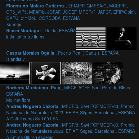
Florentino Molero Gutierrez
, EFIAP/P, GMPSA/G, MCEF/Pl,
CR5_VIP5, MFAF/b, JOFAF, JOCEF, MFCF4*, JAFCF, EFIP/Gold*,
GAPU, c***MoL, CORDOBA, ESPAÑA
Xuange
Remei Montagut
, Lleida, ESPAÑA
intimitat entre llums
Gaspar Morales Ogalla
, Puerto Real ( Cadiz ), ESPAÑA
Islandia 7
Norberta Muniategui Puig
, MFCF, ACEF, Sant Pere de Ribes,
ESPAÑA
Molinet floral
Andreu Noguero Cazorla
, MFCF/d, Savi FCF,MCEF/d3, Premio
Nacional de Naturaleza 2023, EFIAP, Sitges, Barcelona , ESPAÑA
A Cattel camp Suri 001 BN
Andreu Noguero Cazorla
, MFCF/d, Savi FCF,MCEF/d3, Premio
Nacional de Naturaleza 2023, EFIAP, Sitges, Barcelona , ESPAÑA
A Emma Biblio i espeles