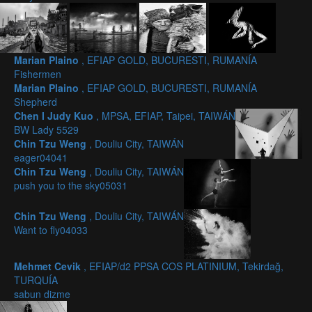
Marian Plaino
, EFIAP GOLD, BUCURESTI, RUMANÍA
Fishermen
Marian Plaino
, EFIAP GOLD, BUCURESTI, RUMANÍA
Shepherd
Chen I Judy Kuo
, MPSA, EFIAP, Taipei, TAIWÁN
BW Lady 5529
Chin Tzu Weng
, Douliu City, TAIWÁN
eager04041
Chin Tzu Weng
, Douliu City, TAIWÁN
push you to the sky05031
Chin Tzu Weng
, Douliu City, TAIWÁN
Want to fly04033
Mehmet Cevik
, EFIAP/d2 PPSA COS PLATINIUM, Tekirdağ,
TURQUÍA
sabun dizme