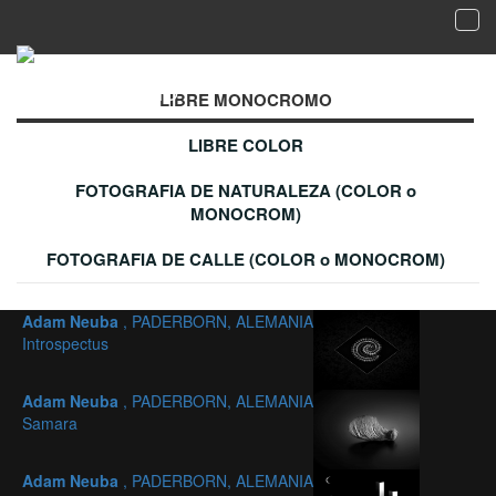
Tog
navi
Galería de imágenes aceptadas - LIBRE
MONOCROMO
LIBRE MONOCROMO
LIBRE COLOR
FOTOGRAFIA DE NATURALEZA (COLOR o
MONOCROM)
FOTOGRAFIA DE CALLE (COLOR o MONOCROM)
Adam Neuba
, PADERBORN, ALEMANIA
Introspectus
Adam Neuba
, PADERBORN, ALEMANIA
Samara
Adam Neuba
, PADERBORN, ALEMANIA