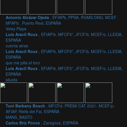
Antonio Alcázar Ojeda
, EFIAPb, PPSA, RGMS.GNG, MCEF ,
MFAFb , Puerto Real, ESPAÑA
Voley Playa
Luís Aracil Roux
, EFIAP/b, MFCF5*, JFCF/b, MCEF/o, LLEIDA,
ESPAÑA
cuenta atras
Luís Aracil Roux
, EFIAP/b, MFCF5*, JFCF/b, MCEF/o, LLEIDA,
ESPAÑA
que me pilla el toro
Luís Aracil Roux
, EFIAP/b, MFCF5*, JFCF/b, MCEF/o, LLEIDA,
ESPAÑA
silueta
Toni Barbany Bosch
, MFCFd- PREMI CAT 2021- MCEF/p-
AFIAP, Riells del Fai, ESPAÑA
MANS_BASTO
Carlos Briz Ponce
, Zaragoza, ESPAÑA