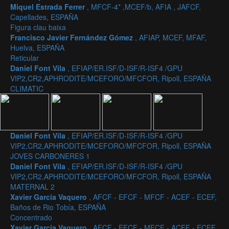
Miquel Estrada Ferrer
, MFCF-4* ,MCEF/b, AFIA , JAFCF,
Capellades, ESPAÑA
Figura clau baixa
Francisco Javier Fernández Gómez
, AFIAP, MCEF, MFAF,
Huelva, ESPAÑA
Reticular
Daniel Font Vila
, EFIAP/ER.ISF/D-ISF/R-ISF4 /GPU
VIP2,CR2,APHRODITE/MCEFORO/MFCFOR, Ripoll, ESPAÑA
CLIMATIC
Daniel Font Vila
, EFIAP/ER.ISF/D-ISF/R-ISF4 /GPU
VIP2,CR2,APHRODITE/MCEFORO/MFCFOR, Ripoll, ESPAÑA
JOVES CARBONERES 1
Daniel Font Vila
, EFIAP/ER.ISF/D-ISF/R-ISF4 /GPU
VIP2,CR2,APHRODITE/MCEFORO/MFCFOR, Ripoll, ESPAÑA
MATERNAL 2
Xavier García Vaquero
, AFCF - EFCF - MFCF - ACEF - ECEF,
Baños de Rio Tobía, ESPAÑA
Concentrado
Xavier García Vaquero
, AFCF - EFCF - MFCF - ACEF - ECEF,