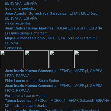
BERGARA, ESPAÑA
leyendo el periódico
José Agustín Gurruchaga Garagarza
, EFIAP, MCEF(oro),
BERGARA, ESPAÑA
viejos recuerdos
Juan Carlos Hervas Martínez
, TOMARES (Sevilla), ESPAÑA
Erasmus Bridge Rotterdam
Miquel Jiménez Palomo
, MFCF*, La Torre de Claramunt,
ESPAÑA
SenseFinal
Joxe Inazio Kuesta Garmendia
, EFIAP/p, MCEF/pl, GMPSA,
LEZO, ESPAÑA
Elder Laarim woman-South Sudan
Joxe Inazio Kuesta Garmendia
, EFIAP/p, MCEF/pl, GMPSA,
LEZO, ESPAÑA
Portrait of a Laarim woman
Txema Lacunza
, MFCF/d - MCEF/d2 - EFIAP, Sabadell, ESPAÑA
Minimalismo arquitectonico
Luis Leandro Serrano
, Cornellá de LLobregat (Barcelona),