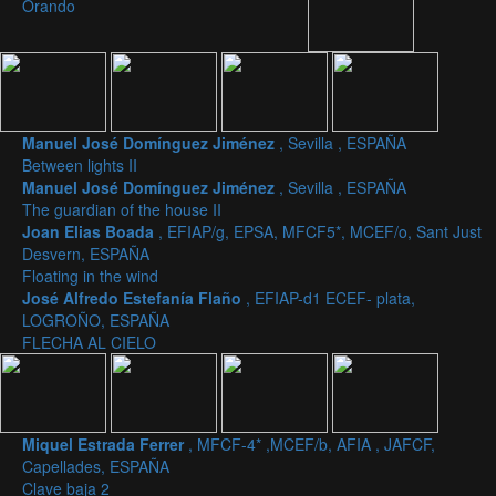
Orando
Manuel José Domínguez Jiménez
, Sevilla , ESPAÑA
Between lights II
Manuel José Domínguez Jiménez
, Sevilla , ESPAÑA
The guardian of the house II
Joan Elias Boada
, EFIAP/g, EPSA, MFCF5*, MCEF/o, Sant Just
Desvern, ESPAÑA
Floating in the wind
José Alfredo Estefanía Flaño
, EFIAP-d1 ECEF- plata,
LOGROÑO, ESPAÑA
FLECHA AL CIELO
Miquel Estrada Ferrer
, MFCF-4* ,MCEF/b, AFIA , JAFCF,
Capellades, ESPAÑA
Clave baja 2