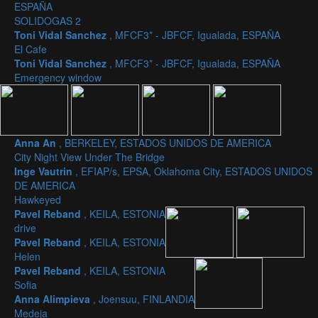
ESPAÑA
SOLIDOGAS 2
Toni Vidal Sanchez
, MFCF3* - JBFCF, Igualada, ESPAÑA
El Cafe
Toni Vidal Sanchez
, MFCF3* - JBFCF, Igualada, ESPAÑA
Emergency window
Anna An
, BERKELEY, ESTADOS UNIDOS DE AMERICA
City Night View Under The Bridge
Inge Vautrin
, EFIAP/s, EPSA, Oklahoma City, ESTADOS UNIDOS
DE AMERICA
Hawkeyed
Pavel Reband
, KEILA, ESTONIA
drive
Pavel Reband
, KEILA, ESTONIA
Helen
Pavel Reband
, KEILA, ESTONIA
Sofia
Anna Alimpieva
, Joensuu, FINLANDIA
Medeja