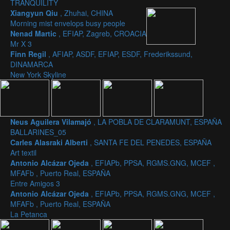
TRANQUILITY
Xiangyun Qiu
, Zhuhai, CHINA
Morning mist envelops busy people
Nenad Martic
, EFIAP, Zagreb, CROACIA
Mr X 3
Finn Regil
, AFIAP, ASDF, EFIAP, ESDF, Frederikssund,
DINAMARCA
New York Skyline
Neus Aguilera Vilamajó
, LA POBLA DE CLARAMUNT, ESPAÑA
BALLARINES_05
Carles Alasraki Alberti
, SANTA FE DEL PENEDES, ESPAÑA
Art textil
Antonio Alcázar Ojeda
, EFIAPb, PPSA, RGMS.GNG, MCEF ,
MFAFb , Puerto Real, ESPAÑA
Entre Amigos 3
Antonio Alcázar Ojeda
, EFIAPb, PPSA, RGMS.GNG, MCEF ,
MFAFb , Puerto Real, ESPAÑA
La Petanca