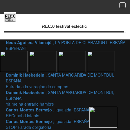
Tog
navi
Galería de imágenes aceptadas - REC.0
festival eclèctic
REC.0 festival eclèctic
Neus Aguilera Vilamajó
, LA POBLA DE CLARAMUNT, ESPAÑA
ESPERANT
Dominik Haeberlein
, SANTA MARGARIDA DE MONTBUI,
ESPAÑA
Entrada a la voragine de compras
Dominik Haeberlein
, SANTA MARGARIDA DE MONTBUI,
ESPAÑA
Ya me ha entrado hambre
Carlos Montes Bermejo
, Igualada, ESPAÑA
REConet d infants
Carlos Montes Bermejo
, Igualada, ESPAÑA
STOP Parada obligatoria