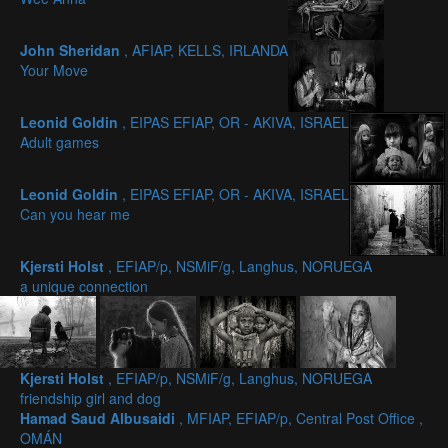
John Sheridan
, AFIAP, KELLS, IRLANDA
Your Move
Leonid Goldin
, EIPAS EFIAP, OR - AKIVA, ISRAEL
Adult games
Leonid Goldin
, EIPAS EFIAP, OR - AKIVA, ISRAEL
Can you hear me
Kjersti Holst
, EFIAP/p, NSMiF/g, Langhus, NORUEGA
a unique connection
Kjersti Holst
, EFIAP/p, NSMiF/g, Langhus, NORUEGA
friendship girl and dog
Hamad Saud Albusaidi
, MFIAP, EFIAP/p, Central Post Office ,
OMÁN