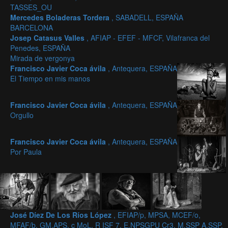
TASSES_OU
Mercedes Boladeras Tordera
, SABADELL, ESPAÑA
BARCELONA
Josep Catasus Valles
, AFIAP - EFEF - MFCF, Vilafranca del
Penedes, ESPAÑA
Mirada de vergonya
Francisco Javier Coca ávila
, Antequera, ESPAÑA
El Tiempo en mis manos
Francisco Javier Coca ávila
, Antequera, ESPAÑA
Orgullo
Francisco Javier Coca ávila
, Antequera, ESPAÑA
Por Paula
José Díez De Los Ríos López
, EFIAP/p, MPSA, MCEF/o,
MFAF/b, GM.APS, c MoL, R ISF 7, E.NPSGPU Cr3, M.SSP A.SSP,