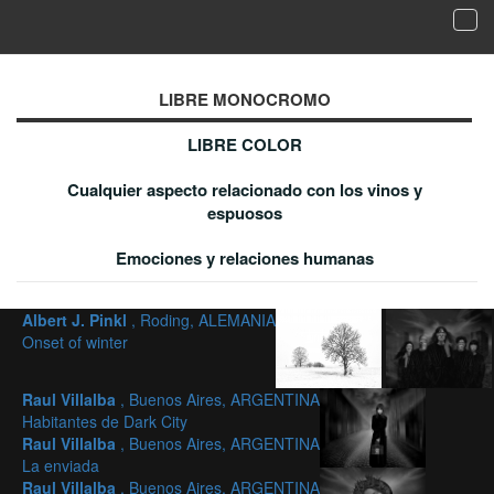
Tog
navi
Galería de imágenes aceptadas - LIBRE
MONOCROMO
LIBRE MONOCROMO
LIBRE COLOR
Cualquier aspecto relacionado con los vinos y
espuosos
Emociones y relaciones humanas
Albert J. Pinkl
, Roding, ALEMANIA
Onset of winter
Raul Villalba
, Buenos Aires, ARGENTINA
Habitantes de Dark City
Raul Villalba
, Buenos Aires, ARGENTINA
La enviada
Raul Villalba
, Buenos Aires, ARGENTINA