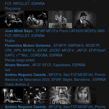
FCF, RIPOLLET, ESPAÑA
Ping pong
Joan Mimó Bayo
, EFIAP-MFCFd-Premi CAT2020-MCEFp SAVI
FCF, RIPOLLET, ESPAÑA
Rugby
Florentino Molero Gutierrez
, EFIAP/P, GMPSA/G, MCEF/Pl,
CR5_VIP5, MFAF/b, JOFAF, JOCEF, MFCF4*, JAFCF, EFIP/Gold*,
GAPU, c***MoL, CORDOBA, ESPAÑA
Pienso luego existo
Alvaro Navarro
, AFCF-EFCF, Capellades, ESPAÑA
Iaio
Andreu Noguero Cazorla
, MFCF/d, Savi FCF,MCEF/d3, Premio
Nacional de Naturaleza 2023, EFIAP, Sitges, Barcelona , ESPAÑA
Clasic Andreu 2
Andreu Noguero Cazorla
, MFCF/d, Savi FCF,MCEF/d3, Premio