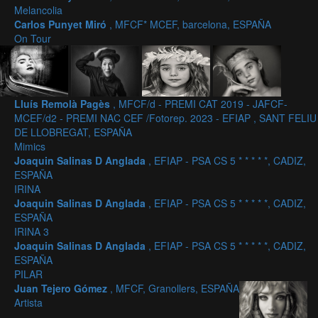
Melancolia
Carlos Punyet Miró
, MFCF* MCEF, barcelona, ESPAÑA
On Tour
Lluís Remolà Pagès
, MFCF/d - PREMI CAT 2019 - JAFCF-
MCEF/d2 - PREMI NAC CEF /Fotorep. 2023 - EFIAP , SANT FELIU
DE LLOBREGAT, ESPAÑA
Mimics
Joaquin Salinas D Anglada
, EFIAP - PSA CS 5 * * * * *, CADIZ,
ESPAÑA
IRINA
Joaquin Salinas D Anglada
, EFIAP - PSA CS 5 * * * * *, CADIZ,
ESPAÑA
IRINA 3
Joaquin Salinas D Anglada
, EFIAP - PSA CS 5 * * * * *, CADIZ,
ESPAÑA
PILAR
Juan Tejero Gómez
, MFCF, Granollers, ESPAÑA
Artista