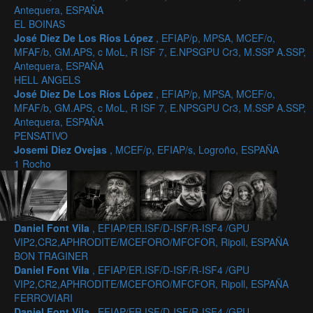
Antequera, ESPAÑA
EL BOINAS
José Díez De Los Ríos López
, EFIAP/p, MPSA, MCEF/o,
MFAF/b, GM.APS, c MoL, R ISF 7, E.NPSGPU Cr3, M.SSP A.SSP,
Antequera, ESPAÑA
HELL ANGELS
José Díez De Los Ríos López
, EFIAP/p, MPSA, MCEF/o,
MFAF/b, GM.APS, c MoL, R ISF 7, E.NPSGPU Cr3, M.SSP A.SSP,
Antequera, ESPAÑA
PENSATIVO
Josemi Diez Ovejas
, MCEF/p, EFIAP/s, Logroño, ESPAÑA
1 Rocho
Daniel Font Vila
, EFIAP/ER.ISF/D-ISF/R-ISF4 /GPU
VIP2,CR2,APHRODITE/MCEFORO/MFCFOR, Ripoll, ESPAÑA
BON TRAGINER
Daniel Font Vila
, EFIAP/ER.ISF/D-ISF/R-ISF4 /GPU
VIP2,CR2,APHRODITE/MCEFORO/MFCFOR, Ripoll, ESPAÑA
FERROVIARI
Daniel Font Vila
, EFIAP/ER.ISF/D-ISF/R-ISF4 /GPU