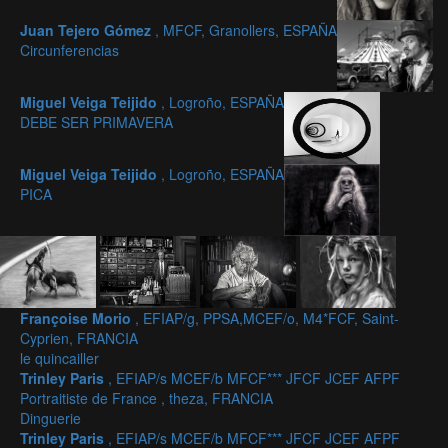
Juan Tejero Gómez
, MFCF, Granollers, ESPAÑA
Circunferencias
Miguel Veiga Teijido
, Logroño, ESPAÑA
DEBE SER PRIMAVERA
Miguel Veiga Teijido
, Logroño, ESPAÑA
PICA
Françoise Morio
, EFIAP/g, PPSA,MCEF/o, M4*FCF, Saint-
Cyprien, FRANCIA
le quincailler
Trinley Paris
, EFIAP/s MCEF/b MFCF*** JFCF JCEF AFPF
Portraitiste de France , theza, FRANCIA
Dinguerie
Trinley Paris
, EFIAP/s MCEF/b MFCF*** JFCF JCEF AFPF