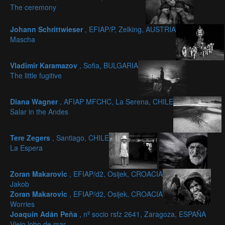
The ceremony
Johann Schrittwieser
, EFIAP/P, Zelking, AUSTRIA
Mascha
Vladimir Karamazov
, Sofia, BULGARIA
The little fugitive
Diana Wagner
, AFIAP MFCHC, La Serena, CHILE
Salar in the Andes
Tere Zegers
, Santiago, CHILE
La Espera
Zoran Makarovic
, EFIAP/d2, Osijek, CROACIA
Jakob
Zoran Makarovic
, EFIAP/d2, Osijek, CROACIA
Worries
Joaquín Adán Peña
, nº socio rsfz 2641, Zaragoza, ESPAÑA
Viejo lobo de mar