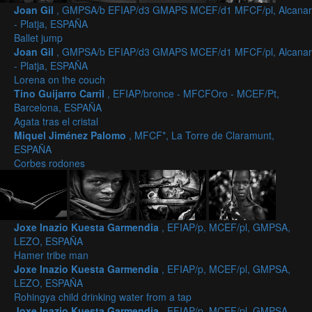
Joan Gil
, GMPSA/b EFIAP/d3 GMAPS MCEF/d1 MFCF/pl, Alcanar
- Platja, ESPAÑA
Ballet jump
Joan Gil
, GMPSA/b EFIAP/d3 GMAPS MCEF/d1 MFCF/pl, Alcanar
- Platja, ESPAÑA
Lorena on the couch
Tino Guijarro Carril
, EFIAP/bronce - MFCFOro - MCEF/Pt,
Barcelona, ESPAÑA
Agata tras el cristal
Miquel Jiménez Palomo
, MFCF*, La Torre de Claramunt,
ESPAÑA
Corbes rodones
Joxe Inazio Kuesta Garmendia
, EFIAP/p, MCEF/pl, GMPSA,
LEZO, ESPAÑA
Hamer tribe man
Joxe Inazio Kuesta Garmendia
, EFIAP/p, MCEF/pl, GMPSA,
LEZO, ESPAÑA
Rohingya child drinking water from a tap
Joxe Inazio Kuesta Garmendia
, EFIAP/p, MCEF/pl, GMPSA,