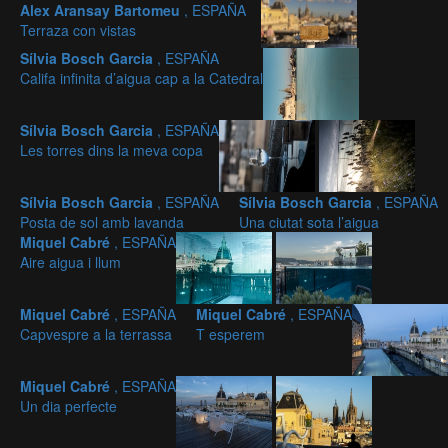
Alex Aransay Bartomeu
, ESPAÑA
Terraza con vistas
Sílvia Bosch Garcia
, ESPAÑA
Califa infinita d’aigua cap a la Catedral
Sílvia Bosch Garcia
, ESPAÑA
Les torres dins la meva copa
Sílvia Bosch Garcia
, ESPAÑA
Sílvia Bosch Garcia
, ESPAÑA
Posta de sol amb lavanda
Una ciutat sota l’aigua
Miquel Cabré
, ESPAÑA
Aire aigua i llum
Miquel Cabré
, ESPAÑA
Miquel Cabré
, ESPAÑA
Capvespre a la terrassa
T esperem
Miquel Cabré
, ESPAÑA
Un dia perfecte