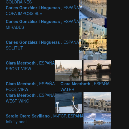
COLORAINES
Carles Gonzàlez I Nogueras
, ESPAÑA
COPA IMPOSSIBLE
Carles Gonzàlez I Nogueras
, ESPAÑA
MIRADES
Carles Gonzàlez I Nogueras
, ESPAÑA
SOLITUT
Clara Meerboth
, ESPAÑA
FRONT VIEW
Clara Meerboth
, ESPAÑA
Clara Meerboth
, ESPAÑA
POOL VIEW
WATER
Clara Meerboth
, ESPAÑA
WEST WING
Sergio Otero Sevillano
, M-FCF, ESPAÑA
Infinity pool