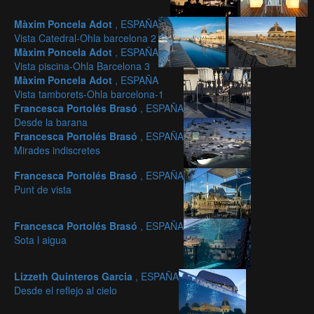
Màxim Poncela Adot
, ESPAÑA
Vista Catedral-Ohla barcelona 2
Màxim Poncela Adot
, ESPAÑA
Vista piscina-Ohla Barcelona 3
Màxim Poncela Adot
, ESPAÑA
Vista tamborets-Ohla barcelona-1
Francesca Portolés Brasó
, ESPAÑA
Desde la barana
Francesca Portolés Brasó
, ESPAÑA
Mirades indiscretes
Francesca Portolés Brasó
, ESPAÑA
Punt de vista
Francesca Portolés Brasó
, ESPAÑA
Sota l aigua
Lizzeth Quinteros Garcia
, ESPAÑA
Desde el reflejo al cielo