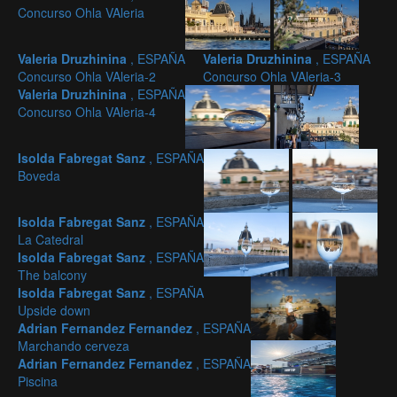
Concurso Ohla VAleria
Valeria Druzhinina
, ESPAÑA
Valeria Druzhinina
, ESPAÑA
Concurso Ohla VAleria-2
Concurso Ohla VAleria-3
Valeria Druzhinina
, ESPAÑA
Concurso Ohla VAleria-4
Isolda Fabregat Sanz
, ESPAÑA
Boveda
Isolda Fabregat Sanz
, ESPAÑA
La Catedral
Isolda Fabregat Sanz
, ESPAÑA
The balcony
Isolda Fabregat Sanz
, ESPAÑA
Upside down
Adrian Fernandez Fernandez
, ESPAÑA
Marchando cerveza
Adrian Fernandez Fernandez
, ESPAÑA
Piscina