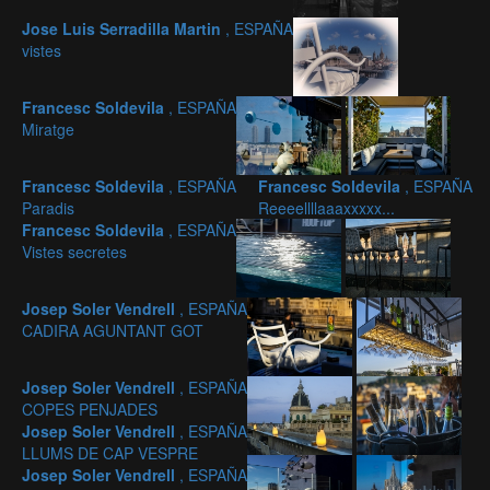
Jose Luis Serradilla Martin
, ESPAÑA
vistes
Francesc Soldevila
, ESPAÑA
Miratge
Francesc Soldevila
, ESPAÑA
Francesc Soldevila
, ESPAÑA
Paradis
Reeeellllaaaxxxxx...
Francesc Soldevila
, ESPAÑA
Vistes secretes
Josep Soler Vendrell
, ESPAÑA
CADIRA AGUNTANT GOT
Josep Soler Vendrell
, ESPAÑA
COPES PENJADES
Josep Soler Vendrell
, ESPAÑA
LLUMS DE CAP VESPRE
Josep Soler Vendrell
, ESPAÑA