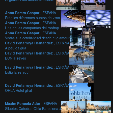
Anna Parera Gaspar
, ESPAÑA
Frágiles diferentes puntos de vista.
Anna Parera Gaspar
, ESPAÑA
Una de las compañías del rooftop.
Anna Parera Gaspar
, ESPAÑA
Vistas a la cotidianead desde el glamour.
David Peñarroya Hernandez
, ESPAÑA
A peu daigua
David Peñarroya Hernandez
, ESPAÑA
BCN al reves
David Peñarroya Hernandez
, ESPAÑA
Estiu ja es aqui
David Peñarroya Hernandez
, ESPAÑA
OHLA Hotel girat
Màxim Poncela Adot
, ESPAÑA
Siluetes Catedral-Ohla Barcelona 4