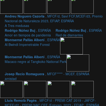
Andreu Noguero Cazorla
, MFCF/d, Savi FCF,MCEF/d3, Premio
Nacional de Naturaleza 2023, EFIAP, ESPAÑA
A Tres medusas
Rodrigo Núñez Buj
, ESPAÑA
Rodrigo Núñez Buj
, ESPAÑA
Amor en tiempos de pandemia
Red de diamantes
Montserrat Pallàs Albertí
, ESPAÑA
Al Bwindi Impenetrable Forest
Montserrat Pallàs Albertí
, ESPAÑA
Macaco negre al Tangkoko National Park
Josep Recio Romaguera
, MFCF***** - MCEF, ESPAÑA
amistad
Lluís Remolà Pagès
, MFCF/d - PREMI CAT 2019 - JAFCF-
MCEF/d2 - PREMI NAC CEF /Fotorep. 2023 - EFIAP , ESPAÑA