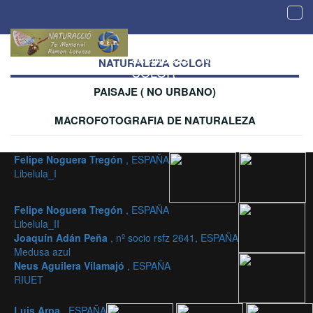
Tog
navi
Galería de imágenes
aceptadas - NATURALEZA
NATURALEZA COLOR
COLOR
PAISAJE ( NO URBANO)
MACROFOTOGRAFIA DE NATURALEZA
Felipe Noguera Tregón
, ESPAÑA
Libelula_I
Felipe Noguera Tregón
, ESPAÑA
Libelula_II
Joaquín Adán Peña
, nº socio rsfz 2641, ESPAÑA
Medusa azul
Neus Aguilera Vilamajó
, ESPAÑA
RIUET
Luis Arpa
, ESPAÑA