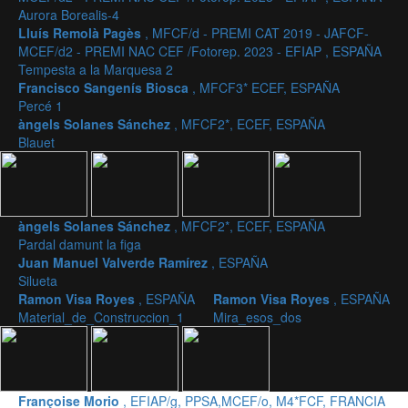
Aurora Borealis-4
Lluís Remolà Pagès
, MFCF/d - PREMI CAT 2019 - JAFCF-
MCEF/d2 - PREMI NAC CEF /Fotorep. 2023 - EFIAP , ESPAÑA
Tempesta a la Marquesa 2
Francisco Sangenís Biosca
, MFCF3* ECEF, ESPAÑA
Percé 1
àngels Solanes Sánchez
, MFCF2*, ECEF, ESPAÑA
Blauet
àngels Solanes Sánchez
, MFCF2*, ECEF, ESPAÑA
Pardal damunt la figa
Juan Manuel Valverde Ramírez
, ESPAÑA
Silueta
Ramon Visa Royes
, ESPAÑA
Ramon Visa Royes
, ESPAÑA
Material_de_Construccion_1
Mira_esos_dos
Françoise Morio
, EFIAP/g, PPSA,MCEF/o, M4*FCF, FRANCIA