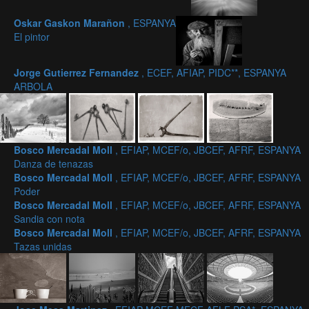
Oskar Gaskon Marañon
, ESPANYA
El pintor
Jorge Gutierrez Fernandez
, ECEF, AFIAP, PIDC**, ESPANYA
ARBOLA
Bosco Mercadal Moll
, EFIAP, MCEF/o, JBCEF, AFRF, ESPANYA
Danza de tenazas
Bosco Mercadal Moll
, EFIAP, MCEF/o, JBCEF, AFRF, ESPANYA
Poder
Bosco Mercadal Moll
, EFIAP, MCEF/o, JBCEF, AFRF, ESPANYA
Sandia con nota
Bosco Mercadal Moll
, EFIAP, MCEF/o, JBCEF, AFRF, ESPANYA
Tazas unidas