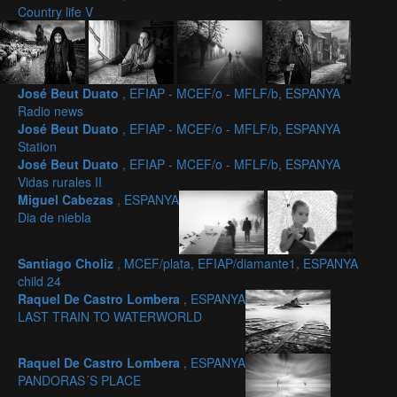
Country life V
José Beut Duato
, EFIAP - MCEF/o - MFLF/b, ESPANYA
Radio news
José Beut Duato
, EFIAP - MCEF/o - MFLF/b, ESPANYA
Station
José Beut Duato
, EFIAP - MCEF/o - MFLF/b, ESPANYA
Vidas rurales II
Miguel Cabezas
, ESPANYA
Dia de niebla
Santiago Choliz
, MCEF/plata, EFIAP/diamante1, ESPANYA
child 24
Raquel De Castro Lombera
, ESPANYA
LAST TRAIN TO WATERWORLD
Raquel De Castro Lombera
, ESPANYA
PANDORAS´S PLACE