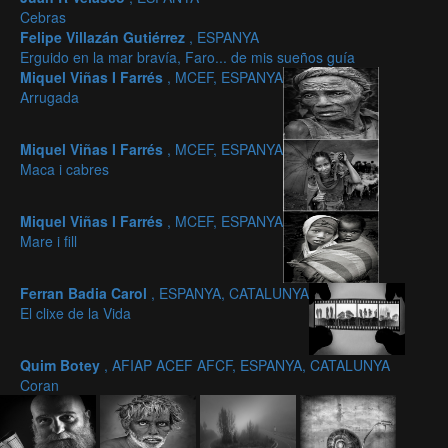
Cebras
Felipe Villazán Gutiérrez
, ESPANYA
Erguido en la mar bravía, Faro... de mis sueños guía
Miquel Viñas I Farrés
, MCEF, ESPANYA
Arrugada
Miquel Viñas I Farrés
, MCEF, ESPANYA
Maca i cabres
Miquel Viñas I Farrés
, MCEF, ESPANYA
Mare i fill
Ferran Badia Carol
, ESPANYA, CATALUNYA
El clixe de la Vida
Quim Botey
, AFIAP ACEF AFCF, ESPANYA, CATALUNYA
Coran