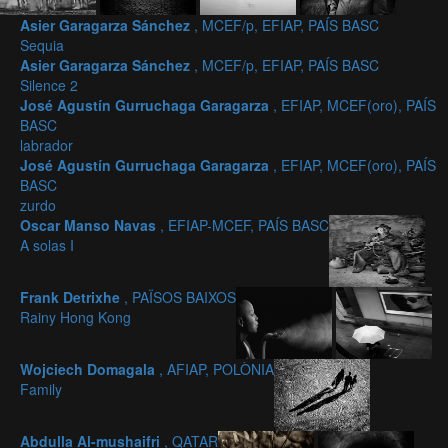
Asier Garagarza Sánchez
, MCEF/p, EFIAP, PAÍS BASC
Sequia
Asier Garagarza Sánchez
, MCEF/p, EFIAP, PAÍS BASC
Silence 2
José Agustín Gurruchaga Garagarza
, EFIAP, MCEF(oro), PAÍS
BASC
labrador
José Agustín Gurruchaga Garagarza
, EFIAP, MCEF(oro), PAÍS
BASC
zurdo
Oscar Manso Navas
, EFIAP-MCEF, PAÍS BASC
A solas I
Frank Detrixhe
, PAÏSOS BAIXOS
Rainy Hong Kong
Wojciech Domagala
, AFIAP, POLÒNIA
Family
Abdulla Al-mushaifri
, QATAR