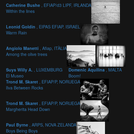
Catherine Bushe
, EFIAP/d3 LIPF, IRLANDA
Within the lines
Leonid Goldin
, EIPAS EFIAP, ISRAEL
Warm Rain
Angiolo Manetti
, Afiap, ITÀLIA
Among the olive trees
Suys Willy A.
, LUXEMBURG
Domenic Aquilina
, MALTA
El Museo
Boom!
Trond M. Skaret
, EFIAP/P, NORUEGA
Ilva Between Rocks
Trond M. Skaret
, EFIAP/P, NORUEGA
Margherita Head Down
Paul Byrne
, ARPS, NOVA ZELANDA
Boys Being Boys