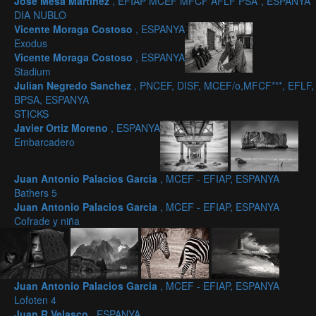
Jose Mesa Martinez
, EFIAP MCEF MFCF AFLF PSA*, ESPANYA
DIA NUBLO
Vicente Moraga Costoso
, ESPANYA
Exodus
Vicente Moraga Costoso
, ESPANYA
Stadium
Julian Negredo Sanchez
, PNCEF, DISF, MCEF/o,MFCF***, EFLF,
BPSA, ESPANYA
STICKS
Javier Ortiz Moreno
, ESPANYA
Embarcadero
Juan Antonio Palacios Garcia
, MCEF - EFIAP, ESPANYA
Bathers 5
Juan Antonio Palacios Garcia
, MCEF - EFIAP, ESPANYA
Cofrade y niña
Juan Antonio Palacios Garcia
, MCEF - EFIAP, ESPANYA
Lofoten 4
Juan R Velasco
, ESPANYA