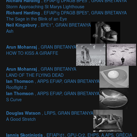
Richard Harding
, EFIAP/g DPAGB BPE5*, GRAN BRETANYA
Storm Approaching St Marys Lighthouse
Richard Harding
, EFIAP/g DPAGB BPE5*, GRAN BRETANYA
The Sage in the Blink of an Eye
Neil Kingsbury
, BPE1*, GRAN BRETANYA
Ash
Arun Mohanraj
, GRAN BRETANYA
HOW TO KISS A GIRAFFE
Arun Mohanraj
, GRAN BRETANYA
LAND OF THE FLYING DEAD
Ian Thomson
, ARPS EFIAP, GRAN BRETANYA
Rooflight 2
Ian Thomson
, ARPS EFIAP, GRAN BRETANYA
S Curve
Douglas Watson
, LRPS, GRAN BRETANYA
A Good Stretch
Iannis Skotiniotis
, EFIAP/d1, GPU-Cr2, EHPS, A.APS, GRÈCIA