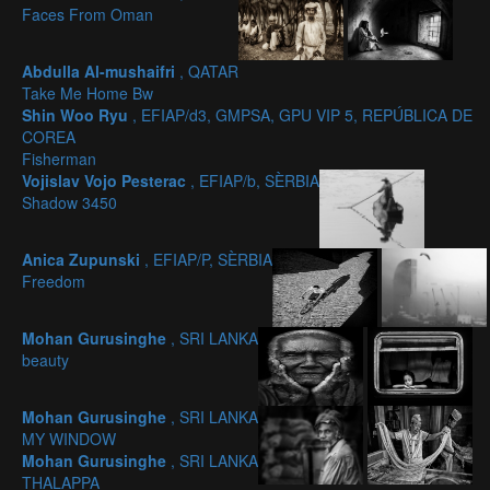
Faces From Oman
Abdulla Al-mushaifri
, QATAR
Take Me Home Bw
Shin Woo Ryu
, EFIAP/d3, GMPSA, GPU VIP 5, REPÚBLICA DE
COREA
Fisherman
Vojislav Vojo Pesterac
, EFIAP/b, SÈRBIA
Shadow 3450
Anica Zupunski
, EFIAP/P, SÈRBIA
Freedom
Mohan Gurusinghe
, SRI LANKA
beauty
Mohan Gurusinghe
, SRI LANKA
MY WINDOW
Mohan Gurusinghe
, SRI LANKA
THALAPPA