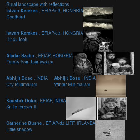
Rural landscape with reflections
Istvan Kerekes
, EFIAP/d3, HONGRIA
Goatherd
Istvan Kerekes
, EFIAP/d3, HONGRIA
Hindu look
Aladar Szabo
, EFIAP, HONGRIA
Family from Lamayouru
Abhijit Bose
, ÍNDIA
Abhijit Bose
, ÍNDIA
City Minimalism
Winter Minimalism
Kaushik Dolui
, EFIAP, ÍNDIA
Smile forever II
Catherine Bushe
, EFIAP/d3 LIPF, IRLANDA
Little shadow