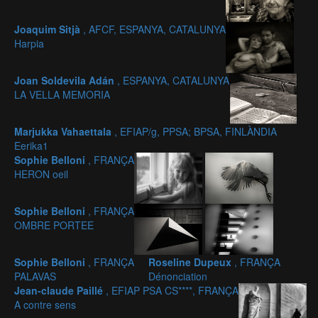
Joaquim Sitjà
, AFCF, ESPANYA, CATALUNYA
Harpia
Joan Soldevila Adán
, ESPANYA, CATALUNYA
LA VELLA MEMORIA
Marjukka Vahaettala
, EFIAP/g, PPSA; BPSA, FINLÀNDIA
Eerika1
Sophie Belloni
, FRANÇA
HERON oeil
Sophie Belloni
, FRANÇA
OMBRE PORTEE
Sophie Belloni
, FRANÇA
Roseline Dupeux
, FRANÇA
PALAVAS
Dénonciation
Jean-claude Paillé
, EFIAP PSA CS****, FRANÇA
A contre sens