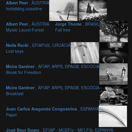
Albert Peer
, ÀUSTRIA
forbidding coastline
Albert Peer
, ÀUSTRIA
Jorge Thome
, BRASIL
Mystic Laurel Forest
Fall free
Neda Racki
, EFIAP/d2, CROÀCIA
Lost keys
Moira Gardner
, AFIAP, ARPS, DPAGB, ESCÒCIA
Break for Freedom
Moira Gardner
, AFIAP, ARPS, DPAGB, ESCÒCIA
Breakfast
Juan Carlos Aragonés Congostrina
, ESPANYA
Paper
José Beut Duato
, EFIAP - MCEF/o - MFLF/b, ESPANYA