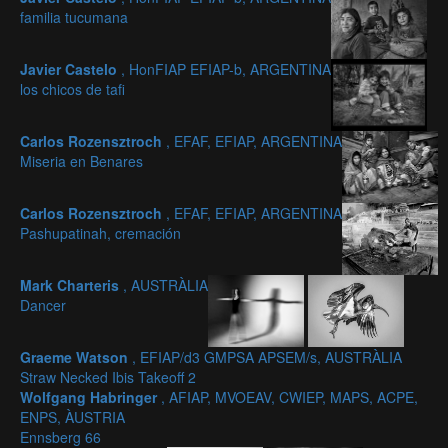
familia tucumana
Javier Castelo
, HonFIAP EFIAP-b, ARGENTINA
los chicos de tafi
Carlos Rozensztroch
, EFAF, EFIAP, ARGENTINA
Miseria en Benares
Carlos Rozensztroch
, EFAF, EFIAP, ARGENTINA
Pashupatinah, cremación
Mark Charteris
, AUSTRÀLIA
Dancer
Graeme Watson
, EFIAP/d3 GMPSA APSEM/s, AUSTRÀLIA
Straw Necked Ibis Takeoff 2
Wolfgang Habringer
, AFIAP, MVOEAV, CWIEP, MAPS, ACPE,
ENPS, ÀUSTRIA
Ennsberg 66