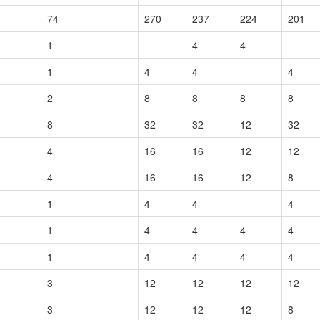
74
270
237
224
201
1
4
4
1
4
4
4
2
8
8
8
8
8
32
32
12
32
4
16
16
12
12
4
16
16
12
8
1
4
4
4
1
4
4
4
4
1
4
4
4
4
3
12
12
12
12
3
12
12
12
8