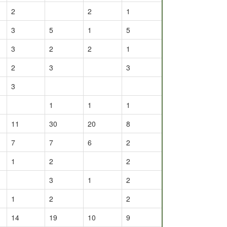
2
2
1
3
5
1
5
3
2
2
1
2
3
3
3
1
1
1
11
30
20
8
7
7
6
2
1
2
2
3
1
2
1
2
2
14
19
10
9