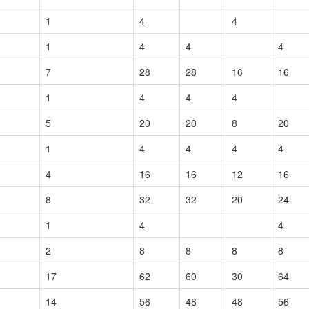
1
4
4
1
4
4
4
7
28
28
16
16
1
4
4
4
5
20
20
8
20
1
4
4
4
4
4
16
16
12
16
8
32
32
20
24
1
4
4
2
8
8
8
8
17
62
60
30
64
14
56
48
48
56