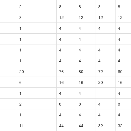
2
8
8
8
8
3
12
12
12
12
1
4
4
4
4
1
4
4
4
1
4
4
4
4
1
4
4
4
4
20
76
80
72
60
6
16
16
20
16
1
4
4
4
2
8
8
4
8
1
4
4
4
4
11
44
44
32
32