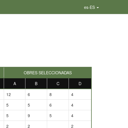
es-ES
OBRES SELECCIONADAS
A
B
C
D
12
6
8
4
5
5
6
4
5
9
5
4
2
2
2