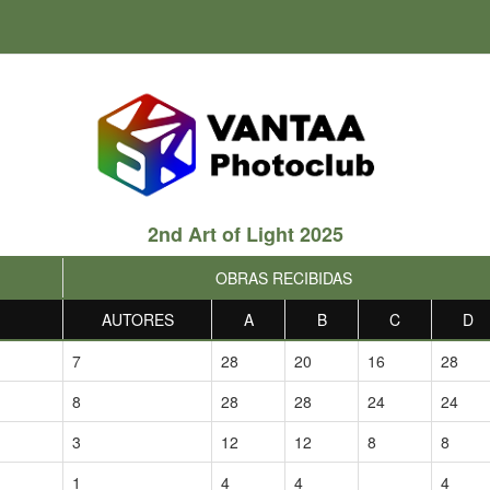
2nd Art of Light 2025
OBRAS RECIBIDAS
AUTORES
A
B
C
D
7
28
20
16
28
8
28
28
24
24
3
12
12
8
8
1
4
4
4