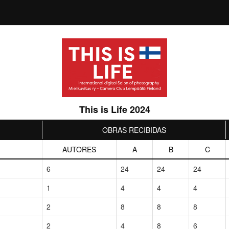
This is Life 2024
OBRAS RECIBIDAS
AUTORES
A
B
C
6
24
24
24
1
4
4
4
2
8
8
8
2
4
8
6