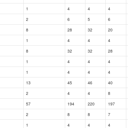
1
4
4
4
2
6
5
6
8
28
32
20
1
4
4
4
8
32
32
28
1
4
4
4
1
4
4
4
13
45
46
40
2
4
4
8
57
194
220
197
2
8
8
7
1
4
4
4