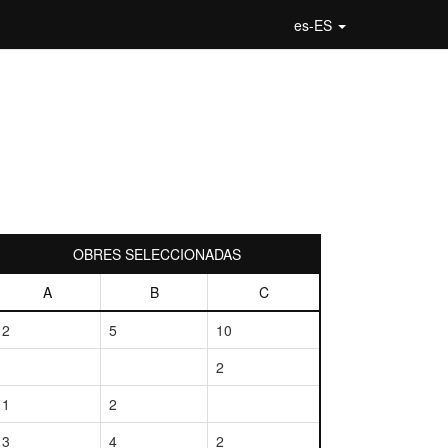
es-ES
OBRES SELECCIONADAS
A
B
C
2
5
10
2
1
2
3
4
2