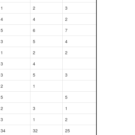
1
2
3
4
4
2
5
6
7
3
5
4
1
2
2
3
4
3
5
3
2
1
5
5
2
3
1
3
1
2
34
32
25