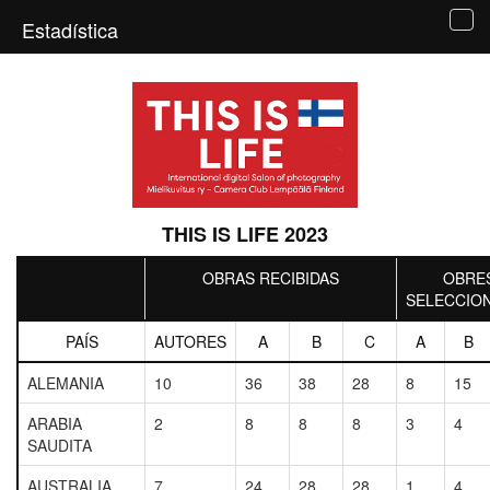
Estadística
Tog
navi
THIS IS LIFE 2023
OBRAS RECIBIDAS
OBRE
SELECCIO
PAÍS
AUTORES
A
B
C
A
B
ALEMANIA
10
36
38
28
8
15
ARABIA
2
8
8
8
3
4
SAUDITA
AUSTRALIA
7
24
28
28
1
4