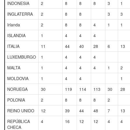
INDONESIA
2
8
8
8
3
1
INGLATERRA
2
8
8
3
3
Irlanda
2
8
8
4
1
1
ISLANDIA
1
4
4
4
ITALIA
11
44
40
28
6
13
LUXEMBURGO
1
4
4
4
MALTA
1
4
4
4
1
2
MOLDOVIA
1
4
4
1
NORUEGA
30
119
114
113
30
28
POLONIA
2
8
8
8
2
REINO UNIDO
12
39
44
48
7
13
REPÚBLICA
4
16
12
12
4
4
CHECA