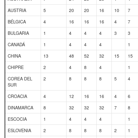
AUSTRIA
5
20
20
16
10
7
BÉLGICA
4
16
16
16
4
7
BULGARIA
1
4
4
4
3
3
CANADÁ
1
4
4
4
1
CHINA
13
48
52
32
15
15
CHIPRE
2
4
8
4
1
COREA DEL
2
8
8
8
5
4
SUR
CROACIA
4
12
16
16
4
6
DINAMARCA
8
32
32
32
7
8
ESCOCIA
1
4
4
4
1
ESLOVENIA
2
8
8
8
2
1