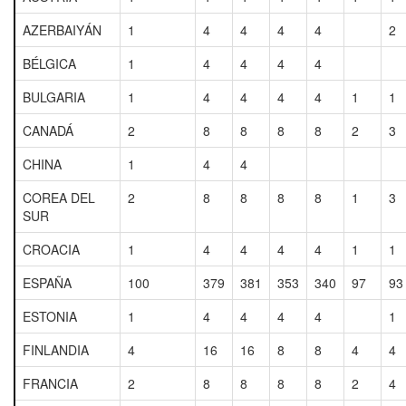
AZERBAIYÁN
1
4
4
4
4
2
BÉLGICA
1
4
4
4
4
BULGARIA
1
4
4
4
4
1
1
CANADÁ
2
8
8
8
8
2
3
CHINA
1
4
4
COREA DEL
2
8
8
8
8
1
3
SUR
CROACIA
1
4
4
4
4
1
1
ESPAÑA
100
379
381
353
340
97
93
ESTONIA
1
4
4
4
4
1
FINLANDIA
4
16
16
8
8
4
4
FRANCIA
2
8
8
8
8
2
4