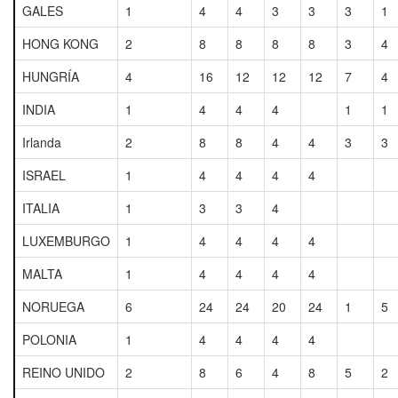
GALES
1
4
4
3
3
3
1
HONG KONG
2
8
8
8
8
3
4
HUNGRÍA
4
16
12
12
12
7
4
INDIA
1
4
4
4
1
1
Irlanda
2
8
8
4
4
3
3
ISRAEL
1
4
4
4
4
ITALIA
1
3
3
4
LUXEMBURGO
1
4
4
4
4
MALTA
1
4
4
4
4
NORUEGA
6
24
24
20
24
1
5
POLONIA
1
4
4
4
4
REINO UNIDO
2
8
6
4
8
5
2