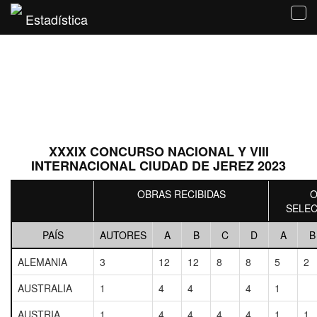
Estadística
Tog
navi
XXXIX CONCURSO NACIONAL Y VIII
INTERNACIONAL CIUDAD DE JEREZ 2023
OBRAS RECIBIDAS
O
SELE
PAÍS
AUTORES
A
B
C
D
A
B
ALEMANIA
3
12
12
8
8
5
2
AUSTRALIA
1
4
4
4
1
AUSTRIA
1
4
4
4
4
1
1