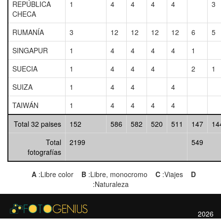
REPÚBLICA
1
4
4
4
4
3
CHECA
RUMANÍA
3
12
12
12
12
6
5
SINGAPUR
1
4
4
4
4
1
SUECIA
1
4
4
4
2
1
SUIZA
1
4
4
4
TAIWÁN
1
4
4
4
4
Total 32 paises
152
586
582
520
511
147
14
Total
2199
549
fotografías
A
:Libre color
B
:Libre, monocromo
C
:Viajes
D
:Naturaleza
2026