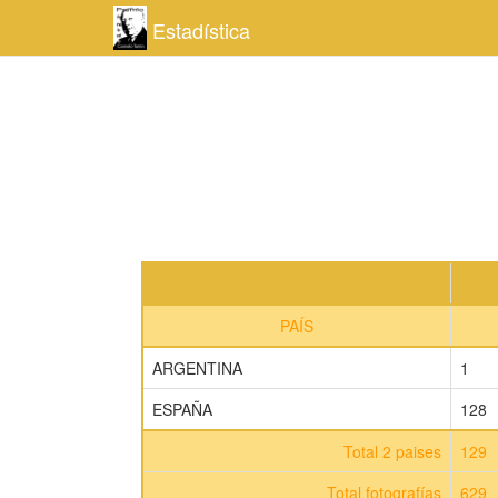
Estadística
PAÍS
ARGENTINA
1
ESPAÑA
128
Total 2 paises
129
Total fotografías
629