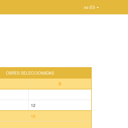
es-ES
OBRES SELECCIONADAS
B
12
12