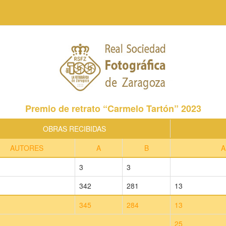
Premio de retrato “Carmelo Tartón” 2023
OBRAS RECIBIDAS
AUTORES
A
B
A
3
3
342
281
13
345
284
13
25